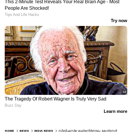
HOME
NEWS
INDIA NEWS
സിബിഎസ്ഇ മൂല്യനിർണയം: കേന്ദ്രസർക്കാരിനും സിബിഎസ്ഇയ്ക്കും നോട്ടീസ്; നടപടി ദില്ലി ഹൈക്കോടതിയുടേത്