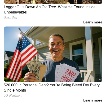
ഇടിച്ചിട്ടു
മന്ത്രാലയം
പ്രണയകഥ തുറന്നു പറഞ്ഞ് വി കെ
ശ്രീകണ്ഠൻ എംപിയും മന്ത്രിയും
ഭാര്യയുമായ കെ എ തുളസിയും
സിപിഎമ്മിന്റെ സൈബർ പോരാളി;
ആരാണ് ചെന്നിത്തലയേയും
പൊലീസിനേയും വെല്ലുവിളിക്കുന്ന
അര്‍ജുന്‍ ആയങ്കി?