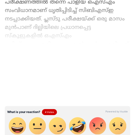
പരീക്ഷണത്തിൽ തന്നെ പാളിയ ഒഎസ്എം
സംവിധാനമാണ് ധൃതിപ്പിടിച്ച് സിബിഎസ്ഇ
നടപ്പാക്കിയത്. പ്ലസ്ടു പരീക്ഷയ്ക്ക് ഒരു മാസം
മുൻപാണ് ദില്ലിയിലെ പ്രധാനപ്പെട്ട
സ്കൂളുകളിൽ ഒഎസ്എം
പരിഷ്ക്കരണത്തിനുള്ള ട്രയൽ റൺ നടത്തിയത്.
സ്വകാര്യ സ്കൂളുകൾ, ദില്ലി സർക്കാർ നടത്തുന്ന
LATEST VIDEOS
സ്കൂളുകൾ, കേന്ദ്രീയ വിദ്യാലയങ്ങൾ,
നവോദയ വിദ്യാലയങ്ങൾ എന്നിവിടങ്ങളിലെ
പ്രിൻസിപ്പൾമാർ അടക്കം പ്രതിനിധികൾ
അടങ്ങുന്ന സമിതിയെയും ഇതിനായി
നിയോഗിച്ചു. ഉത്തക്കടലാസുകൾ തയ്യാറാക്കി
ഓൺ സ്ക്രീൻ മാർക്കിംഗ് വഴി മൂല്യനിർണ്ണയം
നടത്തുന്ന രീതി പരീക്ഷിച്ചു നോക്കി. എന്നാൽ
തുടക്കത്തിൽ തന്നെ സാങ്കേതിക
പ്രശ്നങ്ങളാണ് ഉണ്ടായത്.