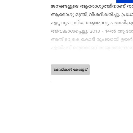
ജനങ്ങളുടെ ആരോഗ്യത്തിനാണ് നര
ആരോഗ്യ മന്ത്രി വിശദീകരിച്ചു. പ്
ഏറ്റവും വലിയ ആരോഗ്യ പദ്ധതികളാണ
അവകാശപ്പെട്ടു. 2013 - 14ൽ ആരോഗ്
അത് 90,958 കോടി രൂപയായി ഉയർത്
എയിംസ് മാത്രമാണ് രാജ്യത്തുണ്ടാ
എയിംസുകൾക്ക് അനുമതി നൽകിയെ
തുടങ്ങിയെന്നും മന്ത്രി വിശദീകരിച്ചു
മെഡിക്കൽ കോളേജ്
ഇന്ത്യയിലെയും ലോകമെമ്പാടു
എപ്പോഴും ഏഷ്യാനെറ്റ് ന്യൂസ
അപ്‌ഡേറ്റുകളും ആഴത്തിലുള്
എല്ലാം ഒരൊറ്റ സ്ഥലത്ത്. 
വാർത്തകൾ ലഭിക്കാൻ
Asian
ABOUT THE AUTHOR