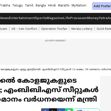
Prabha
Telugu
Tamil
Bangla
Hindi
Marathi
MyNation
Add Prefer
News
Entertainment
Sports
Magazine
Life
Pravasam
Money
Yatra
A
 Scam
US - Iran Conflict
Operation Toofan
Kerala Lottery
Gold Rat
കോളജുകളുടെ എണ്ണം ഇരട്ടിയായി; എംബിബിഎസ് സീറ്റുകൾ 1.12 ലക്ഷം, 118 ശതമാനം വർധനയെന്
ക്കൽ കോളജുകളുടെ
യി; എംബിബിഎസ് സീറ്റുകൾ
ശതമാനം വർധനയെന്ന് മന്ത്രി