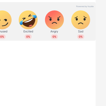
്യൂബിൽ കാണാം