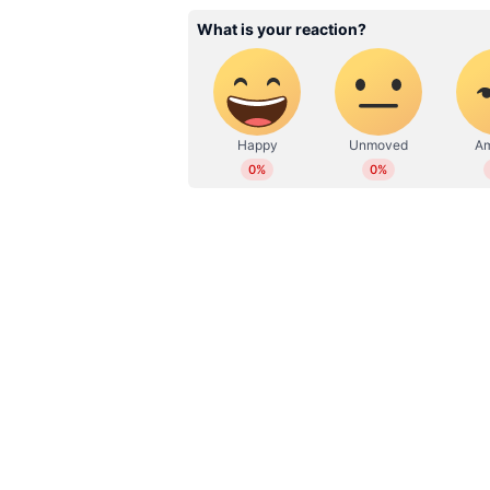
WD
Web Desk
ഏഷ്യാനെറ്റ് ന്യൂസ് ലൈവ് യൂട