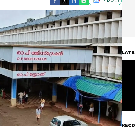
Follow Us
LATE
RECO