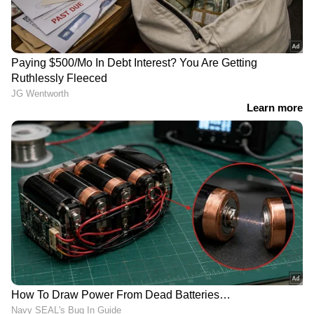
കുറ്റാരോപിതർക്കെതിരായ ഡിജിറ്റൽ
തെളിവുകൾ പൂനെ പൊലീസ് തന്നെ
കെട്ടിച്ചമച്ചതാണെന്ന് അമേരിക്കയിലെ
സൈബർ ഏജൻസികൾ
കണ്ടെത്തിയതായായിരുന്നു വെളിപ്പെടുത്തൽ.
മലയാളിയായ ഹാനിബാബു
അടക്കമുള്ളവർക്കെതിരെ ഡിജിറ്റൽ
തെളിവുകൾ മാത്രമാണ് ഉള്ളതെന്നിരിക്കെ
നിർണായകമാണ് പുതിയ വിവരങ്ങൾ.
മനുഷ്യാവകാശ പ്രവർത്തകരെ വേട്ടയാടാൻ
എങ്ങനെയാണ് ഭരണകൂടം സൈബർ
കുറ്റകൃത്യം നടത്തുന്നതെന്ന
ആമുഖത്തോടെയാണ് ആൻഡി ഗ്രീൻബർഗ്
നിർണായക വിവരങ്ങൾ വയേഡിൽ