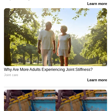
പങ്കുവയ്ക്കുന്നത്. ഭീമാ കൊറേഗാവ് കേസിൽ
അറസ്റ്റിലായ ആക്ടിവിസ്റ്റ് റോണാ വിൽസന്റെ
ലാപ് ടോപ്പ് പരിശോധിച്ച അമേരിക്കൻ
സൈബർ ഫോറൻസിക് സ്ഥാപനമായ
ആർസണൽ കൺസൾട്ടൻസി ലാപ്ടോപ്പിൽ
വിവരങ്ങൾ അറസ്റ്റിനു ശേഷം കൃത്രിമമായി
ചേർത്തത് ആണെന്ന വിവരം കഴിഞ്ഞ വർഷം
പുറത്ത് വിട്ടിരുന്നു.
സെൻറിനൽ വൺ എന്ന അമേരിക്കൻ
സൈബർ സുരക്ഷാ സ്ഥാപനം നടത്തിയ തുടർ
അന്വേഷണത്തിലാണ് ഈ തെളിവുകൾ പൂനെ
പൊലീസ് തന്നെ സ്ഥാപിച്ചതാണെന്ന്
കണ്ടെത്തിയത്. വരവര റാവുവിന്റെയും, റോണാ
വിൽസന്റെയും, മലയാളി പ്രൊഫസർ ഹാനി
ബാബുവിന്റെയും ലാപ്ടോപ്പുകൾ ഹാക്ക്