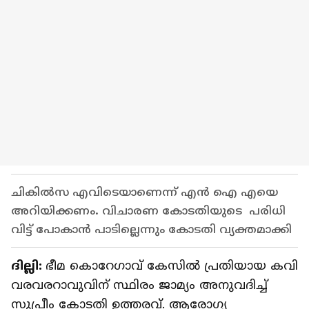
ചികിൽസ എവിടെയാണെന്ന് എൻ ഐ എയെ
അറിയിക്കണം. വിചാരണ കോടതിയുടെ പരിധി
വിട്ട് പോകാൻ പാടില്ലെന്നും കോടതി വ്യക്തമാക്കി
ദില്ലി:
ഭീമ കൊറേഗാവ് കേസില്‍ പ്രതിയായ കവി
വരവരറാവുവിന് സ്ഥിരം ജാമ്യം അനുവദിച്ച്
സുപ്രീം കോടതി ഉത്തരവ്. ആരോ​ഗ്യ