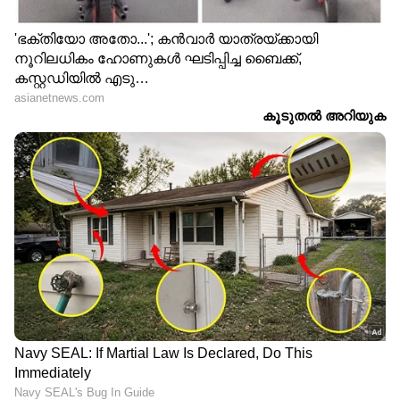
ഇങ്ങനെ ചേർത്ത ഇമെയിൽ വിലാസം ഭീമാ
കൊറേ ഗാവ് കേസുമായി ബന്ധപ്പെട്ട പൂനെ
പൊലീസ് ഉദ്യോഗസ്ഥന്റേതാണ്. റിക്കവറി
ഫോൺ നമ്പരും ഇതേ ഉദ്യോഗസ്ഥൻ
തന്നെയാണ് ഉപയോഗിക്കുന്നത്. പൂനെ
പൊലിസിന്റെ വെബ്ഡയറക്ടറി അടക്കം
പരിശോധിച്ചാണ് ഇത് ഉറപ്പാക്കിയത്. വാട്സ്
ആപ് ഡിപിയിൽ വരവര റാവുവിനെ അറസ്റ്റ്
ചെയ്തതുമായി ബന്ധപ്പെട്ട വാർത്ത സമ്മേളന
വേളയിൽ ഇയാളെടുത്ത ഒരു
സെൽഫിയാണെന്നും കണ്ടെത്തി.