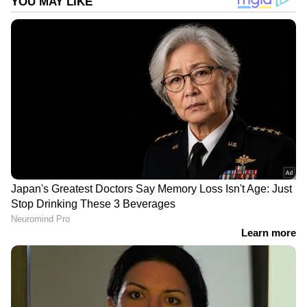
DOWNLOAD APP
ഇന്ത്യയിലെയും ലോകമെമ്പാടുമുള്ള എല്ലാ
India News
അറിയാൻ എപ്പോഴും ഏഷ്യാനെറ്റ്
ന്യൂസ് വാർത്തകൾ.
Malayalam News
തത്സമയ അപ്‌ഡേറ്റുകളും ആഴത്തിലുള്ള
വിശകലനവും സമഗ്രമായ റിപ്പോർട്ടിംഗും —
എല്ലാം ഒരൊറ്റ സ്ഥലത്ത്. ഏത് സമയത്തും,