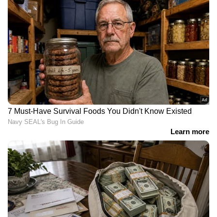
2018 ആഗസ്റ്റിലാണ് ഭീമ കൊറേഗാവ് കേസില്‍
വരവര റാവു അറസ്ററിലാകുന്നത്. ഭീമാ
കൊറേഗാവ് കേസിൽ അമേരിക്കൻ
മാഗസീനായ വയേഡ് കഴിഞ്ഞയിടയ്ക്ക് വൻ
വെളിപ്പെടുത്തൽ നടത്തിയിരുന്നു.