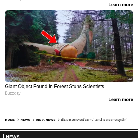
HOME
NEWS
INDIA NEWS
ഭീമ കൊറേഗാവ് കേസ്: കവി വരവരറാവുവിന് സ്ഥിരം ജാമ്യം, ആരോ​ഗ്യാവസ്ഥ പരി​ഗണിച്ചെന്ന് സുപ്രീംകോടതി
NEWS