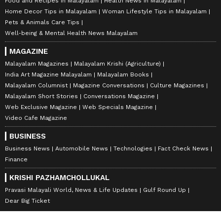
Food and Recipes in Malayalam
Health News in Malayalam
Home Decor Tips in Malayalam
Woman Lifestyle Tips in Malayalam
Pets & Animals Care Tips
Well-being & Mental Health News Malayalam
MAGAZINE
Malayalam Magazines
Malayalam Krishi (Agriculture)
India Art Magazine Malayalam
Malayalam Books
Malayalam Columnist
Magazine Conversations
Culture Magazines
Malayalam Short Stories
Conversations Magazine
Web Exclusive Magazine
Web Specials Magazine
Video Cafe Magazine
BUSINESS
Business News
Automobile News
Technologies
Fact Check News
Finance
KRISHI PAZHAMCHOLLUKAL
Pravasi Malayali World, News & Life Updates
Gulf Round Up
Dear Big Ticket