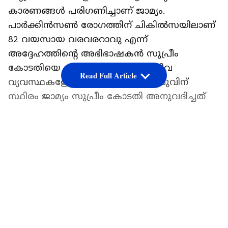
കാരണങ്ങൾ പരി​ഗണിച്ചാണ് ജാമ്യം.
പാർക്കിൻസൺ രോ​ഗത്തിന് ചികിൽസയിലാണ്
82 വയസായ വരവരറാവു എന്ന്
അദ്ദേഹത്തിന്റെ അഭിഭാഷകൻ സുപ്രീം
കോടതിയെ അറിയിച്ചു. തുടർന്ന് ചിവ
Read Full Article
വ്യവസ്ഥകളോടെയാണ് വരവര റാവുവിന്
സ്ഥിരം ജാമ്യം സുപ്രീം കോടതി അനുവദിച്ചത്
LATEST VIDEOS