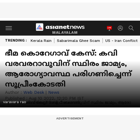
MALAYALAM
TRENDING :
Kerala Rain
Sabarimala Ghee Scam
US - Iran Conflict
ഭീമ കൊറേഗാവ് കേസ്: കവി
വരവരറാവുവിന് സ്ഥിരം ജാമ്യം,
ആരോ​ഗ്യാവസ്ഥ പരി​ഗണിച്ചെന്ന്
സുപ്രീംകോടതി
Author :
Web Desk
|
News
Published :
Aug 10 2022, 12:20 PM IST
varavara rao