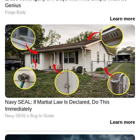
ഇന്ത്യയിലെയും ലോകമെമ്പാടുമുള്ള എല്ലാ
India News
അറിയാൻ എപ്പോഴും ഏഷ്യാനെറ്റ്
ന്യൂസ് വാർത്തകൾ.
Malayalam News
തത്സമയ അപ്‌ഡേറ്റുകളും ആഴത്തിലുള്ള
വിശകലനവും സമഗ്രമായ റിപ്പോർട്ടിംഗും —
എല്ലാം ഒരൊറ്റ സ്ഥലത്ത്. ഏത് സമയത്തും,
എവിടെയും വിശ്വസനീയമായ വാർത്തകൾ
ലഭിക്കാൻ
Asianet News Malayalam
ABOUT THE AUTHOR