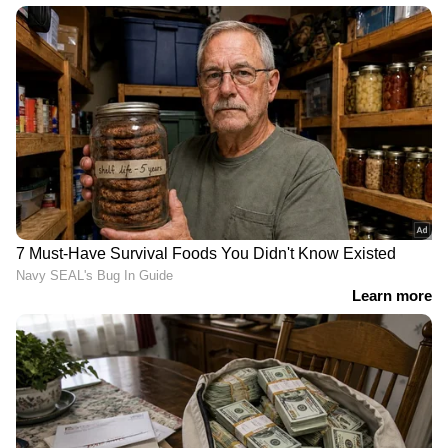
ഗാസയിൽ നിരവധി കെട്ടിടങ്ങളാണ്
തകർന്നുവീണത്. യുദ്ധം ഇത്രയും ദിവസങ്ങൾ
പിന്നിടുമ്പോൾ സമാധാന ശ്രമങ്ങൾ ഇതുവരെ
ഫലം കണ്ടില്ല. ഇസ്രയേൽ മുൻകരുതലുകൾ
എടുക്കണമെന്ന് ആവശ്യപ്പെട്ട അമേരിക്കന്‍
സ്റ്റേറ്റ് സെക്രട്ടറി ആന്റണി ബ്ലിങ്കൻ ഇന്ന് അറബ്
രാജ്യങ്ങളുമായി കൂടിക്കാഴ്ച്ച നടത്തും.
അതിനിടെ സംഘര്‍ഷത്തെ തുടര്‍ന്ന്
സിറിയയിലെ വിമാനത്താവളങ്ങള്‍
അടച്ചുപൂട്ടിയെന്ന് റിപ്പോര്‍ട്ടുകള്‍ പുറത്തുവന്നു.
https://www.youtube.com/watch?
v=Ko18SgceYX8