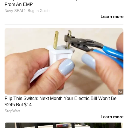
സിബിഐ
ആറാം പ്ലാറ്റ്ഫോമിൽ
മകളെ കാണാനില്ലെന്ന്
നിർത്തിയിട്ടിരുന്ന
മാതാപിതാക്കളുടെ പരാതി,
പാസഞ്ചർ ട്രെയിനിൽ
ഒരു മാസം കഴിഞ്ഞു,
അഗ്നിബാധ,
ഒടുവിൽ പൊലീസ്
നിമിഷങ്ങൾക്കുള്ളിൽ
തിരിച്ചറിഞ്ഞത് ക്രൂരമായ
കംപാർട്ട്മെന്റ്
ദുരഭിമാനക്കൊല
കത്തിയമർന്നു, ബിഹാറിൽ
വൻ അപകടം