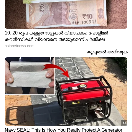
DOWNLOAD APP
RECOMMENDED STORIES
നീറ്റ് പരീക്ഷ ക്രമേക്കേട്:
സിനിമ പോലെ എളുപ്പമല്ല,
മഹാരാഷ്ട്ര സ്വദേശിയുടെ
വിജയ് സർക്കാരിന് 6
വീട്ടിൽ 8 മണിക്കൂർ
മാസത്തിൽ കൂടുതൽ
പരിശോധന, അന്വേഷണം
ആയുസില്ലെന്ന് ഡിഎംകെ
ഊര്‍ജ്ജിതമാക്കി
എംഎൽഎ