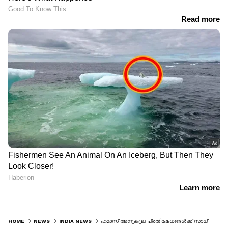
HOME
NEWS
INDIA NEWS
ഹമാസ് അനൂകൂല പ്രതിഷേധങ്ങൾക്ക് സാധ്യത; ദില്ലിയിൽ ജാഗ്രത നിർദ്ദേശം, സുരക്ഷ കൂട്ടി