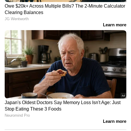
യുദ്ധവും സംഘർഷങ്ങളും
മാനവരാശിയുടെ താല്‍പര്യങ്ങള്‍ക്കെതിര്:
പ്രധാനമന്ത്രി നരേന്ദ്ര മോദി
34 ആരോഗ്യ കേന്ദ്രങ്ങൾ ഗാസയിൽ
ആക്രമിക്കപ്പെട്ടാണ് നിഗമനം. 11 ആരോഗ്യ
പ്രവർത്തകർ കൊല്ലപ്പെട്ടു. ഇസ്രായേൽ-ഹമാസ്
യുദ്ധം ഒരാഴ്ചയാകുമ്പോൾ ഇരുഭാ​
ഗങ്ങളിലുമായി ഏകദേശം മൂവായിരത്തോളം
പേർ കൊല്ലപ്പെട്ടു. ആയിരങ്ങൾക്ക് പരിക്കേറ്റു. ​