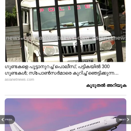
LATEST VIDEOS
'അധികാരികൾ എന്തുകൊണ്ട്
ഞങ്ങളെ തിരിഞ്ഞുനോക്കുന്നില്ല?';
അടിമാലിയിൽ പലയിടത്തും
മണ്ണിടിച്ചിൽ
ഒളിവില്‍ കഴിയാന്‍ പ്രതിയെ
സഹായിച്ചു;അര്‍ജുന്‍
ആയങ്കിയുടെ ഇളയ സഹോദരന്‍
അജയ് ആയങ്കി പിടിയില്‍
PREV
NEXT