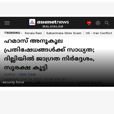
MALAYALAM
TRENDING :
Kerala Rain
Sabarimala Ghee Scam
US - Iran Conflict
ഹമാസ് അനൂകൂല
പ്രതിഷേധങ്ങൾക്ക് സാധ്യത;
ദില്ലിയിൽ ജാഗ്രത നിർദ്ദേശം,
സുരക്ഷ കൂട്ടി
Author :
Web Desk
Updated :
Oct 13 2023, 02:46 PM IST
security force