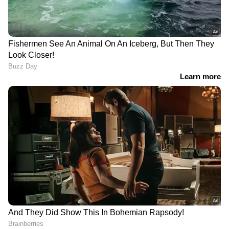
ഇസ്രായേൽ നടപടി വലിയ വിപത്തിന്
കാരണമാകുമെന്നും ​ഗാസക്കാരോട് കൂട്ടമായി
സ്ഥലം മാറാനുള്ള ഉത്തരവ്
പിൻവലിക്കണമെന്നും യുഎൻ ഇസ്രായേൽ
സൈന്യത്തോട് ആവശ്യപ്പെട്ടു. ഇത്രയും
മനുഷ്യർ ഒരുമിച്ച് സ്ഥലം മാറിപ്പോകേണ്ട
അവസ്ഥയുണ്ടായാൽ വിനാശകരമായ
പ്രത്യാഘാതമായിരിക്കും ഫലമെന്ന് യുഎൻ
വ്യക്തമാക്കി. എന്നാൽ, ഹമാസ് തടങ്കലിലാക്കിയ
ഇസ്രായേലി പൗരന്മാരെ വിട്ടയച്ചില്ലെങ്കിൽ ​
ഗാസയിലേക്കുള്ള കുടിവെള്ളമടക്കം
റദ്ദാക്കുമെന്ന് ഇസ്രായേൽ വ്യക്തമാക്കി.