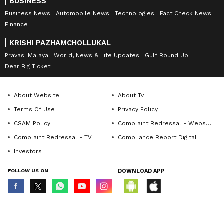
BUSINESS
Business News
Automobile News
Technologies
Fact Check News
Finance
KRISHI PAZHAMCHOLLUKAL
Pravasi Malayali World, News & Life Updates
Gulf Round Up
Dear Big Ticket
About Website
About Tv
Terms Of Use
Privacy Policy
CSAM Policy
Complaint Redressal - Website
Complaint Redressal - TV
Compliance Report Digital
Investors
FOLLOW US ON
DOWNLOAD APP
© Copyright 2026 Asianxt Digital Technologies Private Limited (Formerly
known as Asianet News Media & Entertainment Private Limited) | All Rights
Reserved