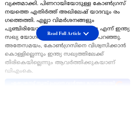
വ്യക്തമാക്കി. പിണറായിയോടുള്ള കോൺഗ്രസ്
നയത്തെ എതിർത്ത് അഖിലേഷ് യാദവും രം​
ഗത്തെത്തി. എല്ലാ വിമർശനങ്ങളും
പുഞ്ചിരിയോടെ സ്വാഗതം ചെയ്യുന്നു എന്ന് ഇന്ത്യ
Read Full Article
സഖ്യ യോഗത്തിൽ രാഹുൽ ഗാന്ധി പറഞ്ഞു.
അതേസമയം, കോൺഗ്രസിനെ വിശ്വസിക്കാൻ
കൊള്ളില്ലെന്നും ഇന്ത്യ സഖ്യത്തിലേക്ക്
തിരികെയില്ലെന്നും ആവർത്തിക്കുകയാണ്
ഡിഎംകെ.
ഏഷ്യാനെറ്റ് ന്യൂസ് പ്രധാന വാർത്താ സ്രോതസായി
തെരഞ്ഞെടുക്കുക
LATEST VIDEOS
പിണറായി വിജയനെതിരായ ഇഡി കേസിലും
ഡിഎംകെയ്ക്കെതിരായ സമീപനത്തിലും
കോൺ​ഗ്രസിനെതിരെ രൂക്ഷ വിമർശനവുമായി
ഇന്ത്യ സഖ്യത്തിൽ ഇടതുപക്ഷവും പ്രാദേശിക