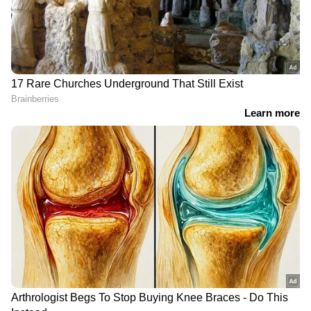
DOWNLOAD APP
RECOMMENDED STORIES
'അൽപം നാണവും
തുടക്കമിട്ട് അഖിലേഷ്
നട്ടെല്ലും കാണിക്കൂ';
യാദവ്, ഏറ്റുപിടിച്ച്
യൂസഫ് പഠാനെതിരെ
ഇടതുപാർട്ടികളും; ഇന്ത്യ
ആഞ്ഞടിച്ച് മഹുവ
സഖ്യ യോഗത്തിൽ
മൊയ്‌ത്ര; വിമത
രാഹുൽ ഗാന്ധിയെ