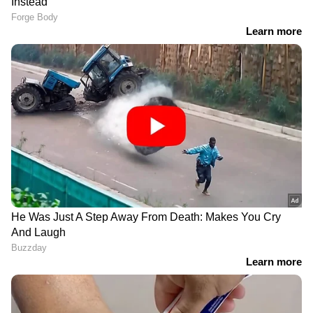
എംപിമാർക്കൊപ്പം
പ്രതിരോധത്തിലാക്കി
ചേർന്നതിൽ വിമർശനം
രൂക്ഷവിമർശനം
പ്രതിഷേധങ്ങളെ
'ഈ പോക്കാണെങ്കിൽ
വകവെച്ചില്ല, ലക്ഷദ്വീപിൽ
വൈകാതെ
കേന്ദ്രസർക്കാരിൻ്റെ
കാറിനുള്ളിലായിരിക്കും
നിർണായക നീക്കം; 47
യോഗം നടക്കുക'; ഇന്ത്യ
വർഷത്തെ വിലക്ക് മായ്‌ച്ചു,
സഖ്യത്തെ പരിഹസിച്ച്
ഇനി മദ്യം വിൽക്കാം
ബിജെപി