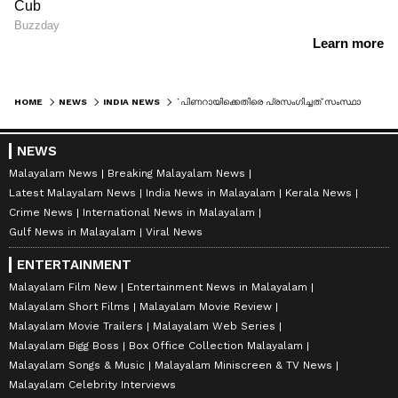
HOME
NEWS
INDIA NEWS
`പിണറായിക്കെതിരെ പ്രസംഗിച്ചത് സംസ്ഥാന ഘടകം നൽകിയ വിവരങ്ങൾ'; പിണറായി വിജയനോട് വ്യക്തി വിദ്വേഷം ഇല്ലെന്ന് രാഹുൽ ഗാന്ധി
NEWS
Malayalam News
Breaking Malayalam News
Latest Malayalam News
India News in Malayalam
Kerala News
Crime News
International News in Malayalam
Gulf News in Malayalam
Viral News
ENTERTAINMENT
Malayalam Film New
Entertainment News in Malayalam
Malayalam Short Films
Malayalam Movie Review
Malayalam Movie Trailers
Malayalam Web Series
Malayalam Bigg Boss
Box Office Collection Malayalam
Malayalam Songs & Music
Malayalam Miniscreen & TV News
Malayalam Celebrity Interviews