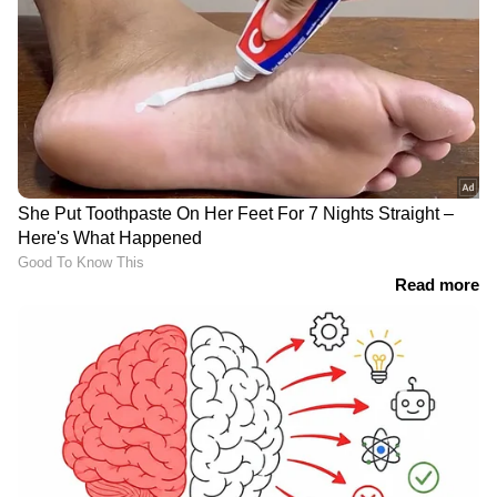
LATEST VIDEOS
യുവമോർച്ചയുടെ സെക്രട്ടറിയേറ്റ്
മാർച്ചിൽ സംഘർഷം; വി
മുരളിധരൻ ഉദ്ഘാടനം ചെയ്യും |
LPST Rank holders
സുൽത്താൻ ബത്തേരി വടക്കനാട്
ഗോത്ര വയോധികയെ
കാണാതായിട്ട് ഒൻപത് ദിവസം;
തങ്കിക്കായി വനത്തിലും തെരച്ചിൽ