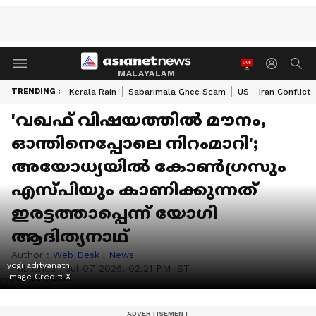
MALAYALAM
TRENDING :
Kerala Rain
Sabarimala Ghee Scam
US - Iran Conflict
'വഖഫ് വിഷയത്തിൽ മൗനം,
ഓന്തിനെപ്പോലെ നിറംമാറി';
അയോധ്യയിൽ കോൺ​ഗ്രസും
എസ്പിയും കാണിക്കുന്നത്
ഇരട്ടത്താപ്പെന്ന് യോ​ഗി
ആദിത്യനാഥ്
Author :
Web Desk
|
News
yogi adityanath
Published :
Jul 07 2026, 02:21 PM IST
Image Credit:
X