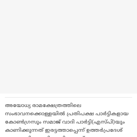
അയോധ്യ രാമക്ഷേത്രത്തിലെ
സംഭാവനക്കൊള്ളയിൽ പ്രതിപക്ഷ പാർട്ടികളായ
കോൺ​ഗ്രസും സമാജ് വാദി പാർട്ടി(എസ്പി)യും
കാണിക്കുന്നത് ഇരട്ടത്താപ്പെന്ന് ഉത്തർപ്രദേശ്