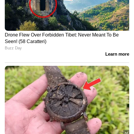
ചെലവഴിച്ചത് 124 കോടിയിലേറെ രൂപ,
അന്വേഷണവുമായി എസ്ഐടി;
കിലോക്കണക്കിന് സ്വർണവും
പരിശോധിക്കുന്നു