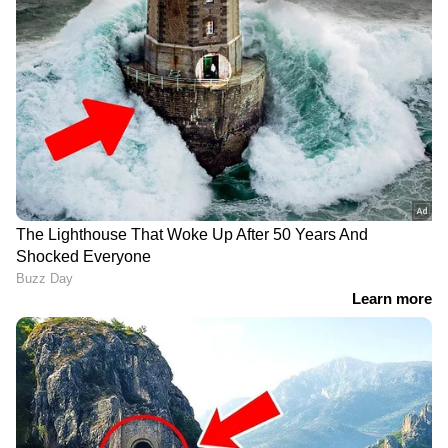
അർജുൻ ആയങ്കി അറസ്റ്റിൽ;
പ്രതിയിലേക്കെത്താൻ സഹായിച്ചത്
ഓട്ടോ ‍ഡ്രൈവർ
കണ്ണൂര്‍ സൈബര്‍ പൊലീസ്
സ്റ്റേഷന്റെ സുരക്ഷ കൂട്ടി;
ആയങ്കിയെ മജിസട്രേറ്റിന് മുന്നിൽ
ഉടൻ ഹാജരാക്കും
Related Articles
ജലാലാബാദ് ഇനി പരശുരാംപുരി;
ഉത്തർപ്രദേശിൽ വീണ്ടും പേരുമാറ്റം;
മന്ത്രിസഭാ യോ​ഗത്തിൽ തീരുമാനം
രാമക്ഷേത്രം: രണ്ടുവർഷത്തിനിടെ ട്രസ്റ്റ്