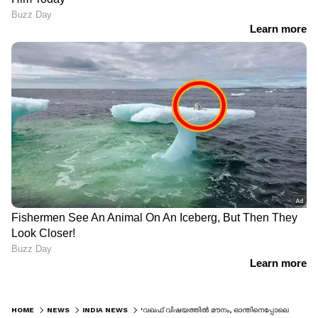
HOME
NEWS
INDIA NEWS
'വഖഫ് വിഷയത്തിൽ മൗനം, ഓന്തിനെപ്പോലെ നിറംമാറി'; അയോധ്യയിൽ കോൺ​ഗ്രസും എസ്പിയും കാണിക്കുന്നത് ഇരട്ടത്താപ്പെന്ന് യോ​ഗി ആദിത്യനാഥ്