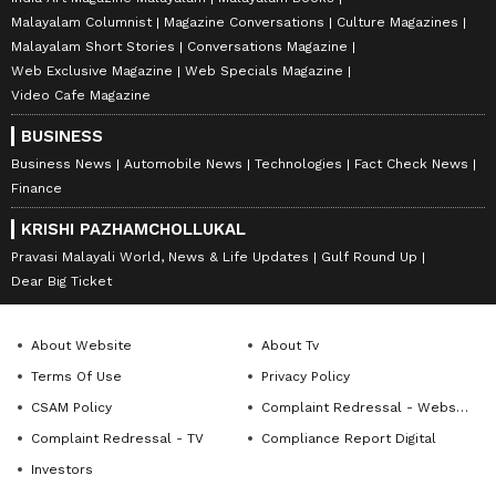
Malayalam Columnist
Magazine Conversations
Culture Magazines
Malayalam Short Stories
Conversations Magazine
Web Exclusive Magazine
Web Specials Magazine
Video Cafe Magazine
BUSINESS
Business News
Automobile News
Technologies
Fact Check News
Finance
KRISHI PAZHAMCHOLLUKAL
Pravasi Malayali World, News & Life Updates
Gulf Round Up
Dear Big Ticket
About Website
About Tv
Terms Of Use
Privacy Policy
CSAM Policy
Complaint Redressal - Website
Complaint Redressal - TV
Compliance Report Digital
Investors