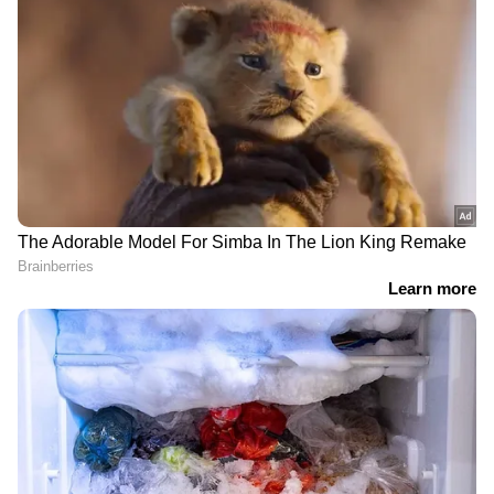
വെള്ളിയും ലഭിച്ചതായും കണക്കുകളിലുണ്ട്.
ഈ സംഭാവനകളും ഇതിന്റെ നിലവിലെ
RECOMMENDED STORIES
സ്ഥിതിയും സൂക്ഷിച്ചിരിക്കുന്ന
സംവിധാനവുമെല്ലാം എസ്ഐടിയുടെ
അന്വേഷണപരിധിയിലുണ്ട്.
ആൾട്ടോ കാറിൽ
'വിജയിയെ തടയണം,
ഓവർടേക്ക് ചെയ്തു,
സാക്ഷികളെ
എക്സ്പ്രസ്വേയിൽ കാർ
സ്വാധീനിക്കും'; കരൂർ
യാത്രികരായ
ദുരന്തത്തിൽ
കുടുംബത്തെ തല്ലിച്ചതച്ച്
ഹർജിയുമായി ഡിഎംകെ
യുവാക്കളുടെ സംഘം
നേതാവ്, അടിയന്തരമായി
വാദം കേൾക്കാൻ
സുപ്രീംകോടതി