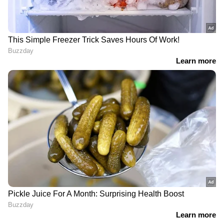
'മുലയൂട്ടുന്നതിനിടെ അമ്മ
ഹെഡ്ലൈറ്റ് കത്തിയില്ല,
ഉറങ്ങിപ്പോയി, കുഞ്ഞ്
മൊബൈൽ ഫോൺ
കട്ടിലിൽ നിന്നു വീണു',
വെളിച്ചത്തിൽ ബസ് ഓടിച്ച്
പറഞ്ഞത് നുണ:11 മാസം
ഡ്രൈവർ; നടപടിയുമായി
പ്രായമുള്ള മകളെ ചവിട്ടി
കെകെആർടിസി, സംഭവം
നിലത്തിട്ടത് പിതാവ്, അറസ്റ്റ്
കർണാടകയിൽ
Related Articles
ചമ്പത് റായി പുറത്ത്, രാജി സ്വീകരിച്ച്
രാമക്ഷേത്ര ട്രസ്റ്റ്; പുതിയ ജനറൽ
സെക്രട്ടറി പ്രഖ്യാപനം ഉടനില്ലെന്ന് സൂചന
അയോധ്യ രാമക്ഷേത്രം: ട്രസ്റ്റിന്റെ
താത്കാലിക ജനറൽ സെക്രട്ടറിയായി
കൃഷ്ണ മോഹനെ നിയമിച്ചു; 'എല്ലാ
പഴുതുകളും അടയ്ക്കും'