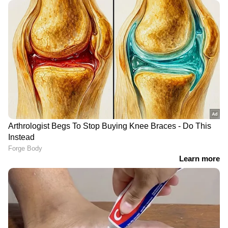
LATEST VIDEOS
'ഒരു അമ്മ വന്ന് ഏഴാമത്തെ
ദിവസം ഡിമാൻ്റ് ചെയ്തപ്പോൾ
മാത്രമാണ് നമ്മുടെ ഭരണകൂടം
ഉണർന്നത്' | Kollam
'നാളെ ഞാൻ നീണ്ടകരയിൽ
ഉണ്ടാവും, ധൈര്യമായി വീട്ടിലേക്ക്
പോവുക'; പ്രതിഷേധത്തിൽ
ഇടപെട്ട് സുരേഷ് ​ഗോപി