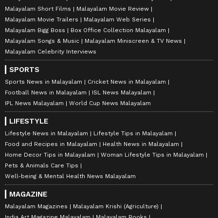
Malayalam Short Films
Malayalam Movie Review
Malayalam Movie Trailers
Malayalam Web Series
Malayalam Bigg Boss
Box Office Collection Malayalam
Malayalam Songs & Music
Malayalam Miniscreen & TV News
Malayalam Celebrity Interviews
SPORTS
Sports News in Malayalam
Cricket News in Malayalam
Football News in Malayalam
ISL News Malayalam
IPL News Malayalam
World Cup News Malayalam
LIFESTYLE
Lifestyle News in Malayalam
Lifestyle Tips in Malayalam
Food and Recipes in Malayalam
Health News in Malayalam
Home Decor Tips in Malayalam
Woman Lifestyle Tips in Malayalam
Pets & Animals Care Tips
Well-being & Mental Health News Malayalam
MAGAZINE
Malayalam Magazines
Malayalam Krishi (Agriculture)
India Art Magazine Malayalam
Malayalam Books