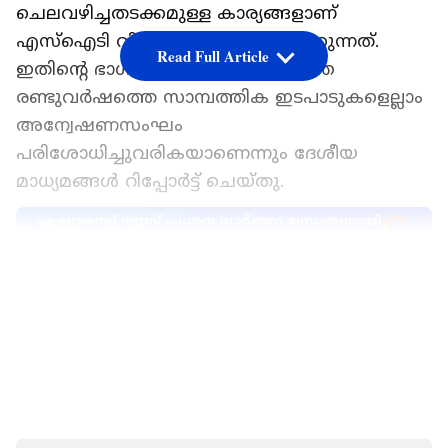
ചെലവഴിച്ചതടക്കമുള്ള കാര്യങ്ങളാണ്
എസ്ഐടി വിശദമായി അന്വേഷിക്കുന്നത്.
Read Full Article
ഇതിന്റെ ഭാ​ഗമായി ട്രസ്റ്റിന്റെ കഴിഞ്ഞ
രണ്ടുവർഷത്തെ സാമ്പത്തിക ഇടപാടുകളെല്ലാം
അന്വേഷണസംഘം
പരിശോധിച്ചുവരികയാണെന്നും ദേശീയ
മാധ്യമങ്ങൾ റിപ്പോർട്ട് ചെയ്തു.
ഏഷ്യാനെറ്റ് ന്യൂസ് പ്രധാന വാർത്താ സ്രോതസായി
തെരഞ്ഞെടുക്കുക
LATEST VIDEOS
2024-ലെ രാംലല്ല പ്രാണപ്രതിഷ്ഠ ചടങ്ങിനും
2025-ലെ മഹാകുംഭമേളയോട് അനുബന്ധിച്ചും
കോടിക്കണക്കിന് രൂപയാണ് ട്രസ്റ്റ്
ചെലവഴിച്ചതെന്നാണ് കണ്ടെത്തൽ.
പ്രാണപ്രതിഷ്ഠ ചടങ്ങിന് മാത്രം ഏകദേശം 113
കോടിയോളം രൂപ ചെലവായെന്നാണ് കണക്ക്.