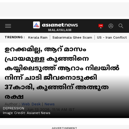
MALAYALAM
TRENDING :
Kerala Rain
Sabarimala Ghee Scam
US - Iran Conflict
ഉറക്കമില്ല, ആറ് മാസം
പ്രായമുള്ള കുഞ്ഞിനെ
കയ്യിലെടുത്ത് ആറാം നിലയിൽ
നിന്ന് ചാടി ജീവനൊടുക്കി
37കാരി, കുഞ്ഞിന് അത്ഭുത
രക്ഷ
Author :
Web Desk
|
News
DEPRESSION
Published :
Jun 13 2026, 11:14 AM IST
Image Credit:
Asianet News