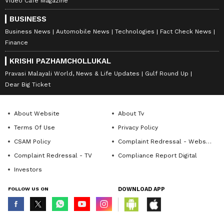
Video Cafe Magazine
BUSINESS
Business News
Automobile News
Technologies
Fact Check News
Finance
KRISHI PAZHAMCHOLLUKAL
Pravasi Malayali World, News & Life Updates
Gulf Round Up
Dear Big Ticket
About Website
About Tv
Terms Of Use
Privacy Policy
CSAM Policy
Complaint Redressal - Website
Complaint Redressal - TV
Compliance Report Digital
Investors
FOLLOW US ON
DOWNLOAD APP