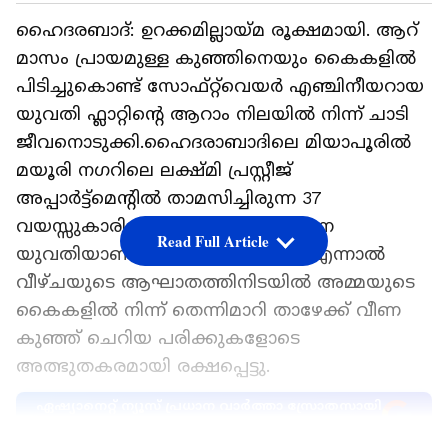
ഹൈദരബാദ്: ഉറക്കമില്ലായ്മ രൂക്ഷമായി. ആറ്
മാസം പ്രായമുള്ള കുഞ്ഞിനെയും കൈകളിൽ
പിടിച്ചുകൊണ്ട് സോഫ്റ്റ്‌വെയർ എഞ്ചിനീയറായ
യുവതി ഫ്ലാറ്റിന്റെ ആറാം നിലയിൽ നിന്ന് ചാടി
ജീവനൊടുക്കി.ഹൈദരാബാദിലെ മിയാപൂരിൽ
മയൂരി നഗറിലെ ലക്ഷ്മി പ്രസ്റ്റീജ്
അപ്പാർട്ട്‌മെന്റിൽ താമസിച്ചിരുന്ന 37
വയസ്സുകാരിയായ ഇഷ സാഹു എന്ന
Read Full Article
യുവതിയാണ് ജീവനൊടുക്കിയത്. എന്നാൽ
വീഴ്ചയുടെ ആഘാതത്തിനിടയിൽ അമ്മയുടെ
കൈകളിൽ നിന്ന് തെന്നിമാറി താഴേക്ക് വീണ
കുഞ്ഞ് ചെറിയ പരിക്കുകളോടെ
അത്ഭുതകരമായി രക്ഷപ്പെട്ടു.
ഏഷ്യാനെറ്റ് ന്യൂസ് പ്രധാന വാർത്താ സ്രോതസായി
തെരഞ്ഞെടുക്കുക