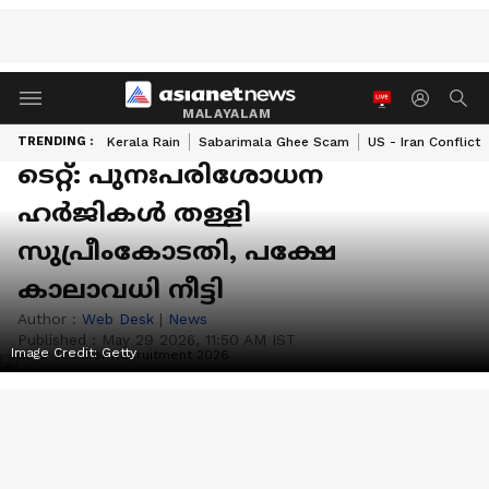
MALAYALAM
TRENDING :
Kerala Rain
Sabarimala Ghee Scam
US - Iran Conflict
ടെറ്റ്: പുനഃപരിശോധന
ഹർജികൾ തള്ളി
സുപ്രീംകോടതി, പക്ഷേ
കാലാവധി നീട്ടി
Author :
Web Desk
|
News
Published :
May 29 2026, 11:50 AM IST
Image Credit:
Getty