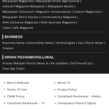
Malayalam Magazines
Malayalam Krishi (Agriculture)
India Art Magazine Malayalam
Malayalam Books
Malayalam Columnist
Magazine Conversations
Culture Magazines
Malayalam Short Stories
Conversations Magazine
Web Exclusive Magazine
Web Specials Magazine
Video Cafe Magazine
BUSINESS
Business News
Automobile News
Technologies
Fact Check News
Finance
KRISHI PAZHAMCHOLLUKAL
Pravasi Malayali World, News & Life Updates
Gulf Round Up
Dear Big Ticket
About Website
About Tv
Terms Of Use
Privacy Policy
CSAM Policy
Complaint Redressal - Website
Complaint Redressal - TV
Compliance Report Digital