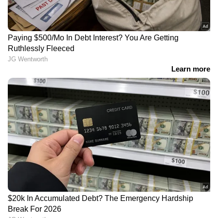
നേതാക്കൾക്കെതിരെ
ആദ്യ ഭാര്യയെ അറസ്റ്റ്
രാജീവ് ചന്ദ്രശേഖർ
ചെയ്ത് പൊലീസ്
സിദ്ധരാമയ്യയും ഡികെ
ദുരന്തരാത്രി:
ശിവകുമാറും പത്ത്
നിർമാണത്തിലിരുന്ന പാലം
ജൻപഥിൽ, ഡികെയെ
ശക്തമായ കാറ്റിലും
മുഖ്യമന്ത്രി സ്ഥാനത്തേക്ക്
മഴയിലും തകർന്നുവീണു;
സിദ്ധരാമയ്യയെക്കൊണ്ട്
ഉത്തർപ്രദേശിൽ ആറ്
നിർദ്ദേശിപ്പിക്കാൻ നീക്കം
പേർ കൊല്ലപ്പെട്ടു