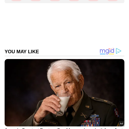
ഹർജികൾ നൽകിയിരിക്കുന്നത്.ഉത്തരവ്
സർക്കാറിനും അധ്യാപക സംഘടനകൾക്കും
തിരിച്ചടിയാണ്.
ഏഷ്യാനെറ്റ് ന്യൂസ് പ്രധാന വാർത്താ സ്രോതസായി
തെരഞ്ഞെടുക്കുക
ഇന്ത്യയിലെയും ലോകമെമ്പാടുമുള്ള എല്ലാ
India News
അറിയാൻ എപ്പോഴും ഏഷ്യാനെറ്റ്
ന്യൂസ് വാർത്തകൾ.
Malayalam News
തത്സമയ അപ്‌ഡേറ്റുകളും ആഴത്തിലുള്ള
വിശകലനവും സമഗ്രമായ റിപ്പോർട്ടിംഗും —
എല്ലാം ഒരൊറ്റ സ്ഥലത്ത്. ഏത് സമയത്തും,
എവിടെയും വിശ്വസനീയമായ വാർത്തകൾ
ലഭിക്കാൻ
Asianet News Malayalam
ABOUT THE AUTHOR
Web Desk
WD