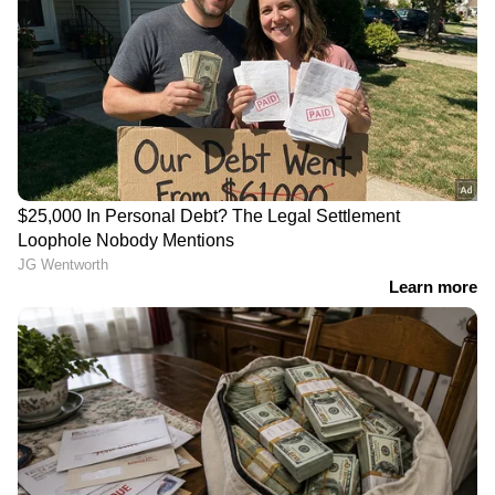
DOWNLOAD APP
RECOMMENDED STORIES
'ഇനി ഇവർക്കെല്ലാം വിട!
ദേശീയപാതയിൽ 4
ഒപ്പം വലിയൊരു
പേരുമായി കത്തിക്കരിഞ്ഞ
ആശ്വാസവും'; മുഖ്യമന്ത്രി
നിലയിൽ സ്കോർപ്പിയോ,
സ്ഥാനം നഷ്ടമായ
ഭർത്താവിന്റെ മരണവിവരം
പ്രതിപക്ഷ
അറിഞ്ഞ് തളർന്നുവീണ