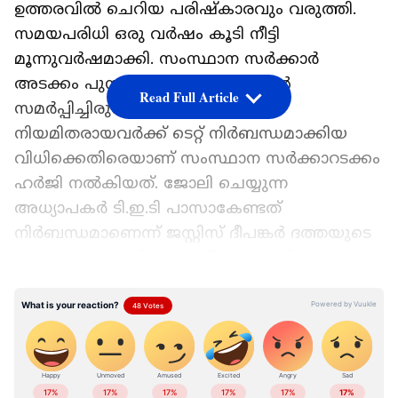
ഉത്തരവിൽ ചെറിയ പരിഷ്കാരവും വരുത്തി.
സമയപരിധി ഒരു വർഷം കൂടി നീട്ടി
മൂന്നുവർഷമാക്കി. സംസ്ഥാന സർക്കാർ
അടക്കം പുനഃരിശോധന ഹർജികൾ
Read Full Article
സമർപ്പിച്ചിരുന്നു. 2010ന് മുന്‍പ്
നിയമിതരായവര്‍ക്ക് ടെറ്റ് നിർബന്ധമാക്കിയ
വിധിക്കെതിരെയാണ് സംസ്ഥാന സർക്കാറടക്കം
ഹർജി നൽകിയത്. ജോലി ചെയ്യുന്ന
അധ്യാപകർ ടി.ഇ.ടി പാസാകേണ്ടത്
നിർബന്ധമാണെന്ന് ജസ്റ്റിസ് ദീപങ്കർ ദത്തയുടെ
ബെഞ്ച് ഉത്തരവിട്ടു. സുപ്രീം കോടതിയുടെ
ഉത്തരവ് പ്രകാരം, 2028 ഓഗസ്റ്റ് 31-നകം ജോലി
LATEST VIDEOS
ചെയ്യുന്ന അധ്യാപകർ ടി.ഇ.ടി
പാസാകണമെന്നായിരുന്നു വിധി. ദേശീയ
അധ്യാപക പരിഷത്ത്,സംസ്ഥാനസർക്കാർ
ഉൾപ്പെടെ 45 കക്ഷികളാണ് പുനപരിശോധന