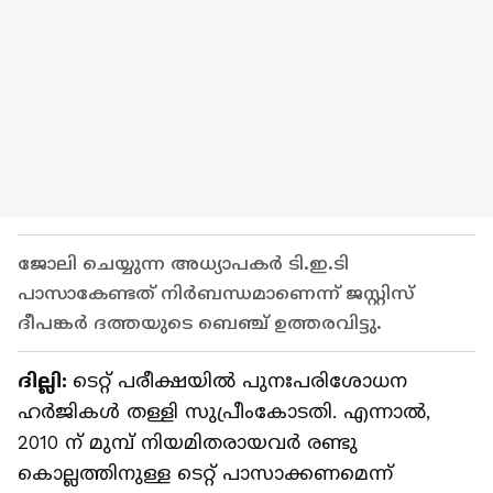
ജോലി ചെയ്യുന്ന അധ്യാപകർ ടി.ഇ.ടി
പാസാകേണ്ടത് നിർബന്ധമാണെന്ന് ജസ്റ്റിസ്
ദീപങ്കർ ദത്തയുടെ ബെഞ്ച് ഉത്തരവിട്ടു.
ദില്ലി:
ടെറ്റ് പരീക്ഷയിൽ പുനഃപരിശോധന
ഹർജികൾ തള്ളി സുപ്രീംകോടതി. എന്നാൽ,
2010 ന് മുമ്പ് നിയമിതരായവർ രണ്ടു
കൊല്ലത്തിനുള്ള ടെറ്റ് പാസാക്കണമെന്ന്