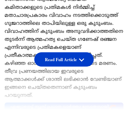
കമിതാക്കളുടെ പ്രതിമകൾ നിർമ്മിച്ച്
മതാചാരപ്രകാരം വിവാഹം നടത്തിക്കൊടുത്ത്
ഗുജറാത്തിലെ താപിയിലുള്ള ഒരു കുടുംബം.
വിവാഹത്തിന് കുടുംബം അനുവദിക്കാത്തതിനെ
തുടർന്ന് ആത്മഹത്യ ചെയ്ത ഗണേഷ് രഞ്ജന
എന്നിവരുടെ പ്രതിമകളെയാണ്
പ്രതീകാത്മകമായി വിവാഹം ചെയ്യിച്ചത്.
Read Full Article
കഴിഞ്ഞ ഓഗസ്റ്റിലായിരുന്നു ഇവരുടെ മരണം.
തീവ്ര പ്രണയത്തിലായ ഇവരുടെ
ആത്മാക്കൾക്ക് ശാന്തി ലഭിക്കാൻ വേണ്ടിയാണ്
ഇങ്ങനെ ചെയ്തതെന്നാണ് കുടുംബം
പറയുന്നത്.
ഏഷ്യാനെറ്റ് ന്യൂസ് പ്രധാന വാർത്താ സ്രോതസായി
തെരഞ്ഞെടുക്കുക
LATEST VIDEOS