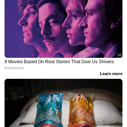
DOWNLOAD APP
RECOMMENDED STORIES
നോയിഡയെ നടുക്കി ഇരട്ട
നോയിഡയിലെ 28 നില
അഗ്നിബാധ; ഫ്ലാറ്റ്
ഫ്ലാറ്റിൽ തീയും പുകയും,