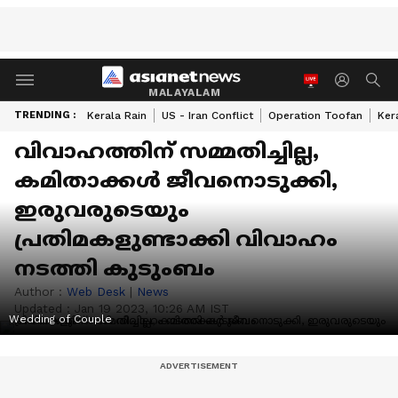
MALAYALAM
TRENDING :
Kerala Rain
US - Iran Conflict
Operation Toofan
Ker
വിവാഹത്തിന് സമ്മതിച്ചില്ല,
കമിതാക്കൾ ജീവനൊടുക്കി,
ഇരുവരുടെയും
പ്രതിമകളുണ്ടാക്കി വിവാഹം
നടത്തി കുടുംബം
Author :
Web Desk
|
News
Updated :
Jan 19 2023, 10:26 AM IST
Wedding of Couple