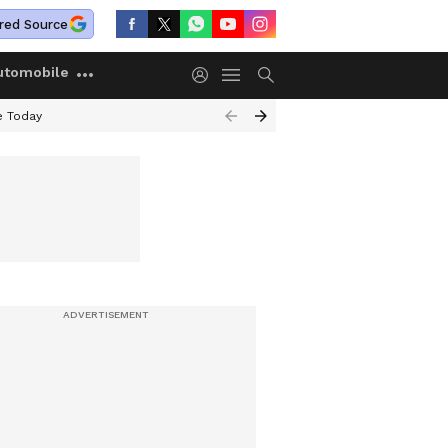
red Source
utomobile
e Today