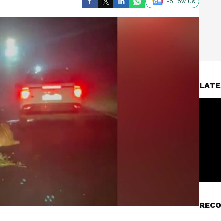
Follow Us
LATE
RECO