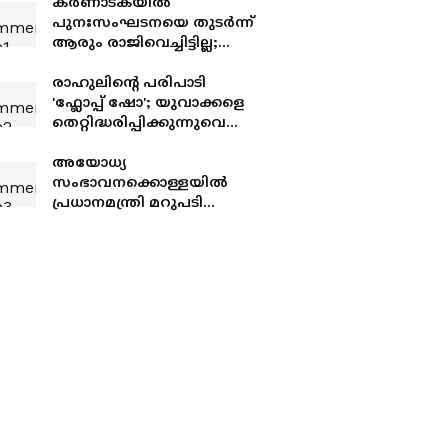
കര്‍ണാടകയിൽ
പുനഃസംഘടനയെ തുടര്‍ന്ന്
ആരും രാജിവെച്ചിട്ടില്ല;
വനിതകളെയും
മുതിർന്നവരെയും
രാഹുലിന്റെ പരിപാടി
പരിഗണിക്കുമെന്ന്
'ഫ്ലോപ്പ് ഷോ'; യുവാക്കളെ
കെപിസിസി
തെറ്റിദ്ധരിപ്പിക്കുന്നുവെന്ന്
യുപി മന്ത്രി ഡാനിഷ്
അൻസാരി
അയോധ്യ
സംഭാവനക്കൊള്ളയിൽ
പ്രധാനമന്ത്രി മറുപടി
പറയണം; രാമനിൽ
വിശ്വസിക്കുന്ന
സാധാരണക്കാർ
ആശങ്കാകുലരാണെന്ന്
ഖാർഗെ