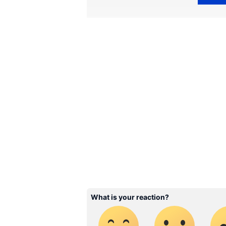
ഇന്ത്യയിലെയും ലോകമെമ്പാടു
എപ്പോഴും ഏഷ്യാനെറ്റ് ന്യൂസ
അപ്‌ഡേറ്റുകളും ആഴത്തിലുള്
എല്ലാം ഒരൊറ്റ സ്ഥലത്ത്. 
വാർത്തകൾ ലഭിക്കാൻ
Asian
ABOUT THE AUTHOR