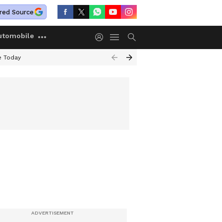
red Source
utomobile
e Today