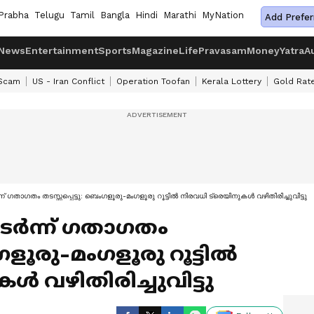
Prabha
Telugu
Tamil
Bangla
Hindi
Marathi
MyNation
Add Prefer
News
Entertainment
Sports
Magazine
Life
Pravasam
Money
Yatra
A
 Scam
US - Iran Conflict
Operation Toofan
Kerala Lottery
Gold Rat
്‍ന്ന് ഗതാഗതം തടസ്സപ്പെട്ടു: ബെംഗളൂരു-മംഗളൂരു റൂട്ടിൽ നിരവധി ട്രെയിനുകൾ വഴിതിരിച്ചുവിട്ടു
ുടര്‍ന്ന് ഗതാഗതം
ംഗളൂരു-മംഗളൂരു റൂട്ടിൽ
ൾ വഴിതിരിച്ചുവിട്ടു