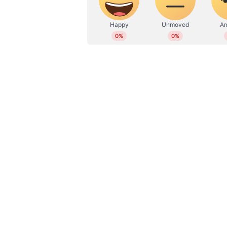
WD
Web Desk