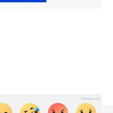
മുള്ള എല്ലാ
India News
അറിയാൻ
് വാർത്തകൾ.
Malayalam News
തത്സമയ
ള വിശകലനവും സമഗ്രമായ റിപ്പോർട്ടിംഗും —
ഏത് സമയത്തും, എവിടെയും വിശ്വസനീയമായ
et News Malayalam