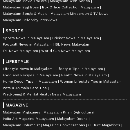
Malayalam Movie Trailers
Malayalam Web Series
Malayalam Bigg Boss
Box Office Collection Malayalam
Malayalam Songs & Music
Malayalam Miniscreen & TV News
Malayalam Celebrity Interviews
SPORTS
Sports News in Malayalam
Cricket News in Malayalam
Football News in Malayalam
ISL News Malayalam
IPL News Malayalam
World Cup News Malayalam
LIFESTYLE
Lifestyle News in Malayalam
Lifestyle Tips in Malayalam
Food and Recipes in Malayalam
Health News in Malayalam
Home Decor Tips in Malayalam
Woman Lifestyle Tips in Malayalam
Pets & Animals Care Tips
Well-being & Mental Health News Malayalam
MAGAZINE
Malayalam Magazines
Malayalam Krishi (Agriculture)
India Art Magazine Malayalam
Malayalam Books
Malayalam Columnist
Magazine Conversations
Culture Magazines