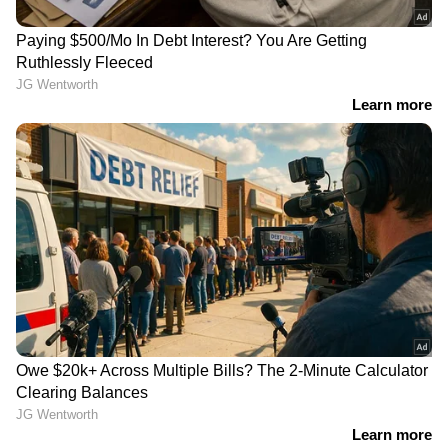
RECOMMENDED STORIES
ചോദ്യപേപ്പർ ചോർച്ചയിൽ
സഹിക്കാനായില്ല, ഒരു
1997ൽ ചോര ചിന്തിയ
ലക്ഷം മുടക്കി
പഴയ തീപ്പൊരി വിദ്യാർത്ഥി
ഇന്ത്യയിലേക്ക് ടിക്കറ്റ്
നേതാവ് ഇന്ന് കേന്ദ്രമന്ത്രി,
എടുത്തെന്ന് മുഹമ്മദ്
പേര് ധർമേന്ദ്ര പ്രധാൻ!
ഡാനിഷ്; സിജെപി
മന്ത്രി മറന്നോ ചരിത്രം
പ്രതിഷേധത്തിന്
എത്തിയത്
ഓസ്ട്രേലിയയിൽ നിന്ന്