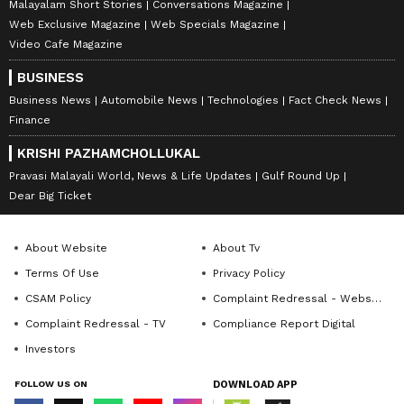
Malayalam Short Stories
Conversations Magazine
Web Exclusive Magazine
Web Specials Magazine
Video Cafe Magazine
BUSINESS
Business News
Automobile News
Technologies
Fact Check News
Finance
KRISHI PAZHAMCHOLLUKAL
Pravasi Malayali World, News & Life Updates
Gulf Round Up
Dear Big Ticket
About Website
About Tv
Terms Of Use
Privacy Policy
CSAM Policy
Complaint Redressal - Website
Complaint Redressal - TV
Compliance Report Digital
Investors
FOLLOW US ON
DOWNLOAD APP