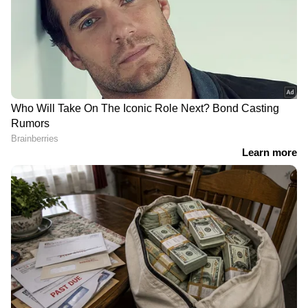
എല്ലാം ഒരൊറ്റ സ്ഥലത്ത്. ഏത് സമയത്തും,
എവിടെയും വിശ്വസനീയമായ വാർത്തകൾ
ലഭിക്കാൻ
Asianet News Malayalam
കഴിഞ്ഞ നാല് ദിവസത്തിനിടെ ഇത് രണ്ടാമത്തെ
സംഭവമാണ്. ഒക്ടോബര്‍ 19നും പുനെയില്‍
പരിശീലന വിമാനം തകര്‍ന്നുവീണിരുന്നു.
ബാരാമതി താലൂക്കിലെ കട്ഫാൽ ഗ്രാമത്തിന്
സമീപമാണ് വിമാനം തകർന്നുവീണത്.
ഡയറക്ടറേറ്റ് ജനറല്‍ ഓഫ് സിവില്‍
ഏവിയേഷന്‍ സംഭവ സ്ഥലം സന്ദര്‍ശിച്ചു.
എന്തുകൊണ്ടാണ് വിമാനം തകര്‍ന്നതെന്ന്
വ്യക്തമായിട്ടില്ല.