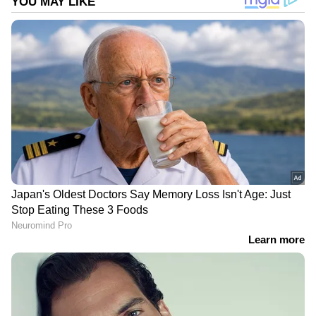
DOWNLOAD APP
ഇന്ത്യയിലെയും ലോകമെമ്പാടുമുള്ള എല്ലാ
India News
അറിയാൻ എപ്പോഴും ഏഷ്യാനെറ്റ്
ന്യൂസ് വാർത്തകൾ.
Malayalam News
തത്സമയ അപ്‌ഡേറ്റുകളും ആഴത്തിലുള്ള
വിശകലനവും സമഗ്രമായ റിപ്പോർട്ടിംഗും —