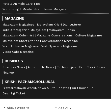
Pets & Animals Care Tips
Well-being & Mental Health News Malayalam
MAGAZINE
Malayalam Magazines
Malayalam Krishi (Agriculture)
India Art Magazine Malayalam
Malayalam Books
Malayalam Columnist
Magazine Conversations
Culture Magazines
Malayalam Short Stories
Conversations Magazine
Web Exclusive Magazine
Web Specials Magazine
Video Cafe Magazine
BUSINESS
Business News
Automobile News
Technologies
Fact Check News
Finance
KRISHI PAZHAMCHOLLUKAL
Pravasi Malayali World, News & Life Updates
Gulf Round Up
Dear Big Ticket
About Website
About Tv