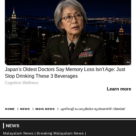
HOME
NEWS
INDIA NEWS
എതിരാളി പോലുമില്ല! മുഖ്യമന്ത്രി വിജയ്ക്ക് നിയമസഭയിൽ ആദ്യ രാഷ്ട്രീയ വിജയം, ജെസിഡി പ്രഭാകർ സ്പീക്കറായി തെരഞ്ഞെടുക്കപ്പെട്ടു
NEWS
Malayalam News
Breaking Malayalam News