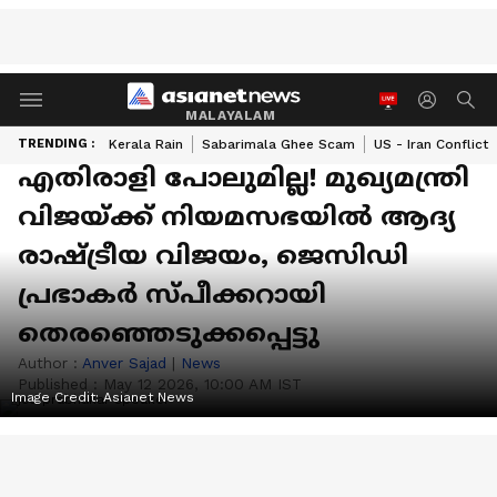
MALAYALAM
TRENDING :
Kerala Rain
Sabarimala Ghee Scam
US - Iran Conflict
എതിരാളി പോലുമില്ല! മുഖ്യമന്ത്രി
വിജയ്ക്ക് നിയമസഭയിൽ ആദ്യ
രാഷ്ട്രീയ വിജയം, ജെസിഡി
പ്രഭാകർ സ്പീക്കറായി
തെരഞ്ഞെടുക്കപ്പെട്ടു
Author :
Anver Sajad
|
News
Published :
May 12 2026, 10:00 AM IST
Image Credit:
Asianet News