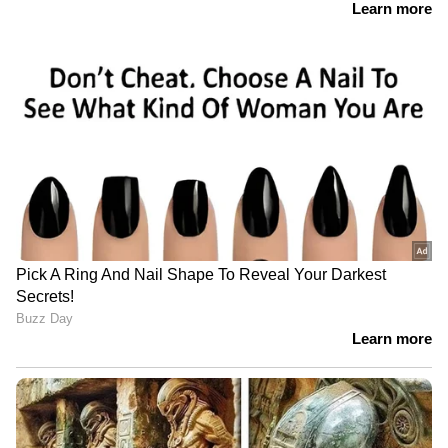
പകർപ്പിന് അപേക്ഷിക്കാൻ
മുങ്ങിമരിച്ചു; അപകടം
സമയം നീട്ടി, നാളെ
വെങ്കട് പുര നദിയിൽ കക്ക
അർദ്ധരാത്രി വരെ
വാരുന്നതിനിടെ, 3 പേരെ
അപേക്ഷിക്കാം
രക്ഷപ്പെടുത്തി
LATEST VIDEOS
കൊച്ചിയിൽ നിന്ന് 51 കിലോ
കഞ്ചാവ് പിടികൂടിയ കേസ്;