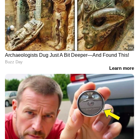
മുഖ്യപ്രതി പിടിയിൽ
'എഫ്സിആർഎ ബിൽ ഭേദ​
ഗതിയിൽ ആശങ്ക ചർച്ച ചെയ്യണം';
ബിൽ പാസാക്കാനുള്ള നീക്കം
എതിർക്കുമെന്ന് കോൺ​ഗ്രസ്