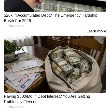
വിജയ് തീരുമാനിച്ചത്. 73 വയസ്സുകാരനായ
പ്രഭാകർ പാർട്ടിയിലെ ഒരു പ്രധാന മുഖമാണ്.
തുറയൂർ എം എൽ എയാണ് ഡെപ്യൂട്ടി
സ്പീക്കറായി തെരഞ്ഞെടുക്കപ്പെട്ട എം
രവിശങ്കർ.
'താൻ മോദിയുടെ വലിയ
നീറ്റ് പരീക്ഷ: എൻടിഎക്ക്
ആരാധകൻ, ഇന്ത്യയുടെ
പകരം പുതിയ സംവിധാനം
ഏതാവശ്യത്തിനും
വേണം, ചോദ്യപേപ്പർ
അമേരിക്കയെ ആദ്യം
ചോർച്ചയിൽ സുപ്രീം
വിളിക്കാം'; ദില്ലിയിൽ നടന്ന
കോടതിയിൽ ഹർജി;
പരിപാടിക്കിടെ
നാളെ പരിഗണിക്കും
അപ്രതീക്ഷിത കോളുമായി
ട്രംപ്
വിദ്യാർത്ഥികൾക്ക്
വേലിയേറ്റം ചതിച്ചു, 7
ആശ്വാസം; സിബിഎസ്ഇ
സ്ത്രീകളടക്കം ഒരു
ഉത്തര പേപ്പറിന്‍റെ
കുടുംബത്തിലെ 8 പേർ