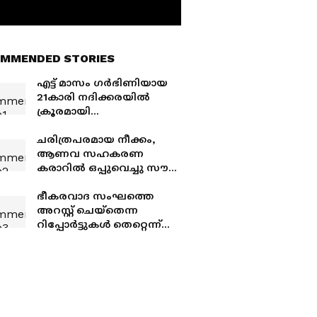
MMENDED STORIES
എട്ട് മാസം ഗർഭിണിയായ
21കാരി നദിക്കരയിൽ
ക്രൂരമായി
ആക്രമണത്തിനിരയായി
കൊല്ലപ്പെട്ടു, ഗർഭപാത്രം
ചരിത്രപരമായ നീക്കം,
അറുത്ത നിലയിൽ,
ആണവ സഹകരണ
കുട്ടിക്കായി തെരച്ചിൽ
കരാറിൽ ഒപ്പുവെച്ചു സൗദി
അറേബ്യയും
അമേരിക്കയും,
ഭീകരവാദ സംഘത്തെ
പതിറ്റാണ്ടുകൾ
അറസ്റ്റ് ചെയ്തെന്ന
നീണ്ടുനിൽക്കുന്ന
റിപ്പോർട്ടുകൾ തെറ്റെന്ന്
പങ്കാളിത്തം
കുവൈത്ത്;
പ്രചാരണങ്ങൾ തള്ളി
ആഭ്യന്തര മന്ത്രാലയം