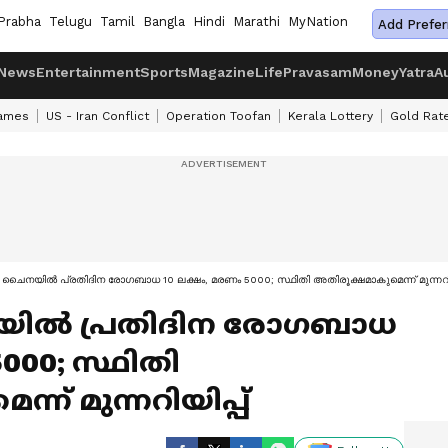
Prabha
Telugu
Tamil
Bangla
Hindi
Marathi
MyNation
Add Prefer
News
Entertainment
Sports
Magazine
Life
Pravasam
Money
Yatra
A
ames
US - Iran Conflict
Operation Toofan
Kerala Lottery
Gold Rat
ചൈനയിൽ പ്രതിദിന രോഗബാധ 10 ലക്ഷം, മരണം 5000; സ്ഥിതി അതിരൂക്ഷമാകുമെന്ന് മുന്നറിയ
ിൽ പ്രതിദിന രോഗബാധ
000; സ്ഥിതി
ന് മുന്നറിയിപ്പ്