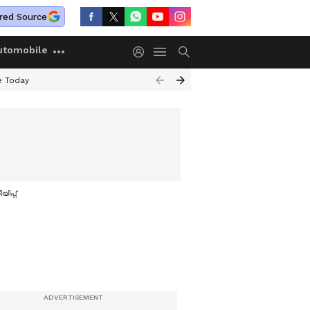
red Source
utomobile
e Today
ിപ്പ്