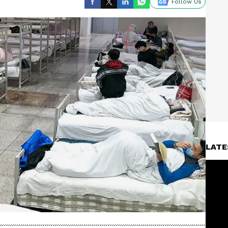
Follow Us
LATE