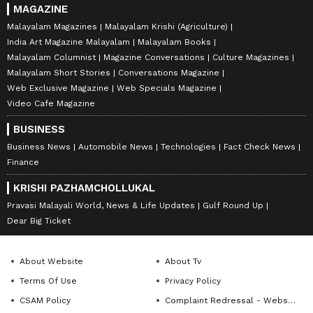
MAGAZINE
Malayalam Magazines
Malayalam Krishi (Agriculture)
India Art Magazine Malayalam
Malayalam Books
Malayalam Columnist
Magazine Conversations
Culture Magazines
Malayalam Short Stories
Conversations Magazine
Web Exclusive Magazine
Web Specials Magazine
Video Cafe Magazine
BUSINESS
Business News
Automobile News
Technologies
Fact Check News
Finance
KRISHI PAZHAMCHOLLUKAL
Pravasi Malayali World, News & Life Updates
Gulf Round Up
Dear Big Ticket
About Website
About Tv
Terms Of Use
Privacy Policy
CSAM Policy
Complaint Redressal - Website