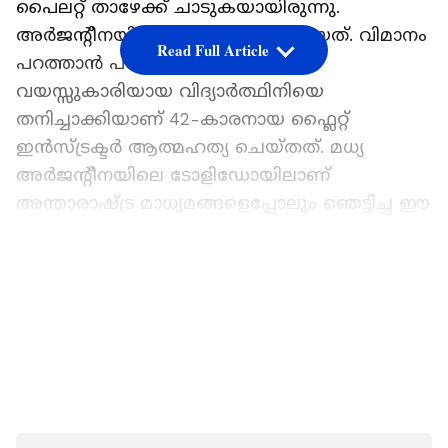
പൈലറ്റ് താഴേക്ക് ചാടുകയായിരുന്നു.
അർജന്‍റീനയിലാണ് സംഭവം ഉണ്ടായത്. വിമാനം
Read Full Article
പറത്താൻ പഠിക്കുകയായിരുന്ന 22
വയസ്സുകാരിയായ വിദ്യാർത്ഥിനിയെ
തനിച്ചാക്കിയാണ് 42-കാരനായ ഫ്ലൈറ്റ്
ഇൻസ്ട്രക്ടർ ആത്മഹത്യ ചെയ്തത്. മധ്യ
അർജന്‍റീനയിലെ ടോളിഡോയിലാണ്
അന്താരാഷ്ട്ര മാധ്യമങ്ങളെപ്പോലും ഞെട്ടിച്ച ഈ
വിചിത്ര സംഭവം ഉണ്ടായത്.
ഏഷ്യാനെറ്റ് ന്യൂസ് പ്രധാന വാർത്താ സ്രോതസായി
LATEST VIDEOS
തെരഞ്ഞെടുക്കുക
ലിയാൻഡ്രോ ആൻഡ്രേസ് ബെർട്ടാസോ (42)
എന്ന പരിചയസമ്പന്നനായ ഫ്ലൈറ്റ്
ഇൻസ്ട്രക്ടറാണ് മരിച്ചത്. 'സെസ്ന 150' എന്ന
ചെറുവിമാനത്തിൽ റൊസാരിയോ എന്ന 22-