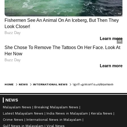
HOME
NEWS
INTERNATIONAL NEWS
'ഇനി എന്താണ് ചെയ്യേണ്ടതെന്ന് നിനക്ക് അറിയാം'; വിമാനം പറത്തുന്നതിനിടെ 22കാരിയായ വിദ്യാ‍ർത്ഥിനിയെ തനിച്ചാക്കി വാതിൽ തുറന്ന് ചാടി പൈലറ്റ്
NEWS
Malayalam News
Breaking Malayalam News
Latest Malayalam News
India News in Malayalam
Kerala News
Crime News
International News in Malayalam
Gulf News in Malayalam
Viral News