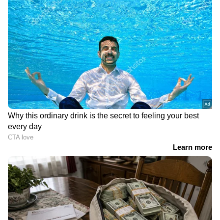
DOWNLOAD APP
RECOMMENDED STORIES
Related Articles
സംഘർഷഭീതിയിൽ ഗൾഫ്
ഷാർജയിൽ നിന്ന്
സമോസ വാങ്ങാൻ കടയുടെ മുന്നിൽ
മേഖല; ബഹ്റൈനിലും
കറാച്ചിയിലേക്കുള്ള
ട്രെയിൻ നിർത്തി ലോക്കോ പൈലറ്റ്;
കുവൈത്തിലും
യാത്രക്കിടെ കാണാതായ
ദൃശ്യങ്ങൾ വൈറൽ | Samosa | Loco pilot
വ്യോമാക്രമണ മുന്നറിയിപ്പ്
വിമാനം
വിമാന ടിക്കറ്റ് നിരക്കിൽ വൻ മാറ്റം! ഈ
സൈറണുകൾ, ഖത്തറിലും
തകർന്നുവീണതെന്ന്
യാത്രികരെ നെഞ്ചോട് ചേർത്ത് ഇൻഡിഗോ