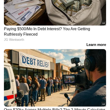
ജാഗ്രതാ നിർദ്ദേശം
സ്ഥിരീകരിച്ചു; അഞ്ച്
പേർക്കായി തിരച്ചിൽ
അവിനാശ് ഭാര്യയെ
വിവാഹം കഴിഞ്ഞ് നാലാം
കൊന്നത് കഴുത്ത്
മാസം ഭാര്യയെ കൊന്നു;
ഞെരിച്ച്, ഇന്ത്യയിലെ
മൃതദേഹത്തിന്‍റെ ചിത്രം
കാമുകിക്ക് ഫോട്ടോയും
കാമുകിക്ക് അയച്ചു,
അയച്ചു; സോഫ്റ്റ്‌വെയർ
ഇന്ത്യക്കാരൻ യുഎസിൽ
എഞ്ചിനീയർ പിടിയിൽ,
അറസ്റ്റിൽ
തെളിവായി 'സ്മൂത്തി'യും
ബെർട്ടാസോയ്ക്ക് യാതൊരുവിധ മാനസിക
പ്രശ്നങ്ങളും ഉണ്ടായിരുന്നില്ലെന്നും അന്ന്