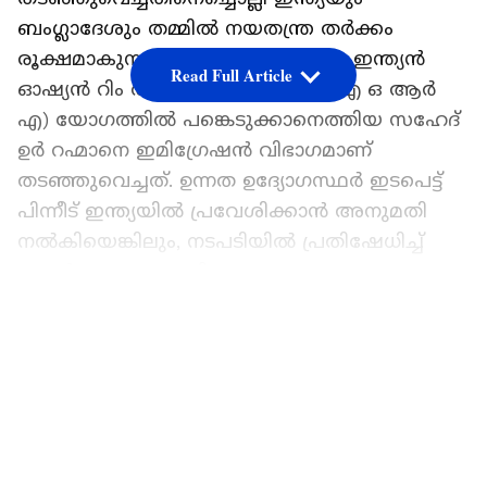
ബംഗ്ലാദേശും തമ്മിൽ നയതന്ത്ര തർക്കം
രൂക്ഷമാകുന്നു. ദില്ലിയിൽ നടക്കുന്ന ഇന്ത്യൻ
Read Full Article
ഓഷ്യൻ റിം അസോസിയേഷൻ (ഐ ഒ ആർ
എ) യോഗത്തിൽ പങ്കെടുക്കാനെത്തിയ സഹേദ്
ഉർ റഹ്മാനെ ഇമിഗ്രേഷൻ വിഭാഗമാണ്
തടഞ്ഞുവെച്ചത്. ഉന്നത ഉദ്യോഗസ്ഥർ ഇടപെട്ട്
പിന്നീട് ഇന്ത്യയിൽ പ്രവേശിക്കാൻ അനുമതി
നൽകിയെങ്കിലും, നടപടിയിൽ പ്രതിഷേധിച്ച്
സന്ദർശനം ഉപേക്ഷിച്ച അദ്ദേഹം കൊളംബോ
വഴി ധാക്കയിലേക്ക് തന്നെ മടങ്ങുകയായിരുന്നു.
LATEST VIDEOS
സംഭവത്തിൽ കടുത്ത അതൃപ്തി
രേഖപ്പെടുത്തിയ ബംഗ്ലാദേശ് സർക്കാർ,
ധാക്കയിലെ ഇന്ത്യൻ ഡെപ്യൂട്ടി
ഹൈക്കമ്മീഷണർ പവൻ ബാധെയെ
വിളിച്ചുവരുത്തി പ്രതിഷേധം അറിയിച്ചു.
അപ്രതീക്ഷിതവും ദൗർഭാഗ്യകരവുമായ