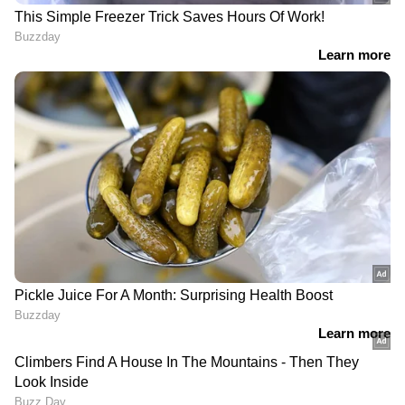
LATEST VIDEOS
പരാജയം ഒരുതരത്തിലും
ഉൾക്കൊള്ളാൻ സിപിഎമ്മിന്
സാധിക്കുന്നില്ലെന്ന് വി
കുഞ്ഞികൃഷ്ണൻ | V Kunhikrishnan
സെക്രട്ടേറിയറ്റിന് മുന്നിൽ
നിരാഹാരവുമായി എൽപിഎസ്ടി
റാങ്ക് ഹോൾഡേഴ്സ്;
പിന്തുണയുമായി ആശമാർ | PSC