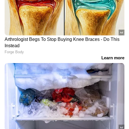
ഡിജിറ്റലായി
ഒപ്പുവെച്ചതായി യുഎസ്
ഹോർമുസിൽ നിന്ന്
എല്ലാം അതീവ രഹസ്യം,
ഇന്ത്യയിലേക്ക് എത്താൻ
ഡിജിറ്റലായി സുപ്രധാന
കാത്ത് 34 കപ്പലുകൾ;
കരാറിൽ ഒപ്പുവച്ച്
'ദിഷ' 62370 ടൺ
യുഎസും ഇറാനും, 19 ന്
എൽഎൻജിയുമായി
ജനീവയിൽ ഔദ്യോഗിക
ഇന്ത്യയിലേക്ക്
ഒപ്പിടൽ; ട്രംപ് ഫ്രാൻസിൽ,
മോദിയുമായി നാളെ
കൂടിക്കാഴ്ച