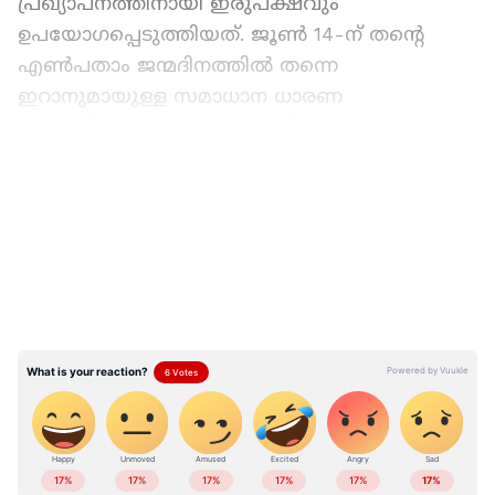
പ്രഖ്യാപനത്തിനായി ഇരുപക്ഷവും
ഉപയോഗപ്പെടുത്തിയത്. ജൂൺ 14-ന് തന്റെ
എൺപതാം ജന്മദിനത്തിൽ തന്നെ
ഇറാനുമായുള്ള സമാധാന ധാരണ
പൂർത്തിയാക്കാൻ ട്രംപ് അതീവ താല്പര്യം
കാണിച്ചിരുന്നു. എന്നാൽ ട്രംപിന് ഒരു ജന്മദിന
LATEST VIDEOS
സമ്മാനം നൽകാൻ ഇറാൻ
ആഗ്രഹിക്കാത്തതിനെ തുടർന്ന്, പ്രാദേശിക
സമയം അർദ്ധരാത്രി കഴിയുന്നത് വരെ
ധാരണയുടെ കരാർ പൂർത്തിയാക്കുന്നത് അവർ
ബോധപൂർവ്വം വൈകിപ്പിച്ചുവെന്നാണ് റിപ്പോര്‍ട്ട്.
ഏഷ്യാനെറ്റ് ന്യൂസ് പ്രധാന വാർത്താ സ്രോതസായി
തെരഞ്ഞെടുക്കുക
ഇന്ത്യയിലെയും ലോകമെമ്പാടുമുള്ള എല്ലാ