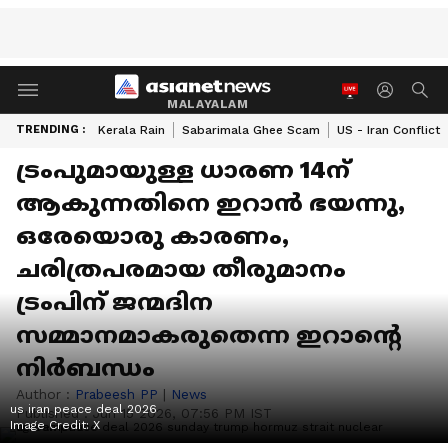
MALAYALAM
TRENDING :
Kerala Rain
Sabarimala Ghee Scam
US - Iran Conflict
ട്രംപുമായുള്ള ധാരണ 14ന്
ആകുന്നതിനെ ഇറാൻ ഭയന്നു,
ഒരേയൊരു കാരണം,
ചരിത്രപരമായ തീരുമാനം
ട്രംപിന് ജന്മദിന
സമ്മാനമാകരുതെന്ന ഇറാന്റെ
നിര്‍ബന്ധം
Author :
Prabeesh PP
|
News
us iran peace deal 2026
Published :
Jun 15 2026, 07:56 PM IST
Image Credit:
X