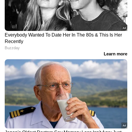
RECOMMENDED STORIES
ലോക ജനാധിപത്യ
സ്ലൊവാക്യൻ കമ്പനികളെ
കമ്മ്യൂണിസത്തിന്‍റെ
ഇന്ത്യയിലേക്ക് ക്ഷണിച്ച്
പ്രതിസന്ധിയും പുതിയ
മോദി, ലോകനേതാവെന്ന്
രാഷ്ട്രീയത്തിന്‍റെ ഉദയവും
വിശേഷിപ്പിച്ച് സ്ലൊവാക്യൻ
പ്രധാനമന്ത്രി; പുതിയ
ചരിത്രം, പുതിയ
കരാറുകൾ
Related Articles
വീണ്ടും പാകിസ്താൻ സൈനിക ക്യാമ്പിൽ