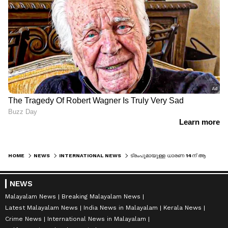
HOME
NEWS
INTERNATIONAL NEWS
ട്രംപുമായുള്ള ധാരണ 14ന് ആകുന്നതിനെ ഇറാൻ ഭയന്നു, ഒരേയൊരു കാരണം, ചരിത്രപരമായ തീരുമാനം ട്രംപിന് ജന്മദിന സമ്മാനമാകരുതെന്ന ഇറാന്റെ നിര്‍ബന്ധം
NEWS
Malayalam News
Breaking Malayalam News
Latest Malayalam News
India News in Malayalam
Kerala News
Crime News
International News in Malayalam