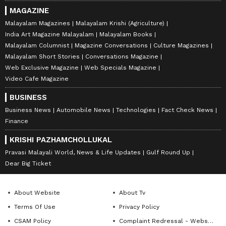
MAGAZINE
Malayalam Magazines
Malayalam Krishi (Agriculture)
India Art Magazine Malayalam
Malayalam Books
Malayalam Columnist
Magazine Conversations
Culture Magazines
Malayalam Short Stories
Conversations Magazine
Web Exclusive Magazine
Web Specials Magazine
Video Cafe Magazine
BUSINESS
Business News
Automobile News
Technologies
Fact Check News
Finance
KRISHI PAZHAMCHOLLUKAL
Pravasi Malayali World, News & Life Updates
Gulf Round Up
Dear Big Ticket
About Website
About Tv
Terms Of Use
Privacy Policy
CSAM Policy
Complaint Redressal - Website