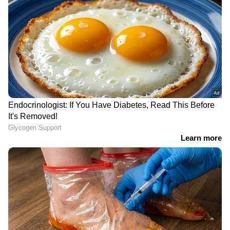
പത്രിക തള്ളിയവരുടെ പേര്
സ്ഥാനാര്‍ത്ഥി പട്ടികയിൽ; ഷാര്‍ജ
ഇന്ത്യൻ അസോസിയേഷൻ
തെര‍ഞ്ഞെടുപ്പിൽ തര്‍ക്കം
ഹോൾസെയിൽ കടയിൽ നിന്ന് 30
ലക്ഷം രൂപയുടെ സിഗരറ്റ്
മോഷണം; തമിഴ്നാട് സ്വദേശി
പിടിയിൽ | Kannur