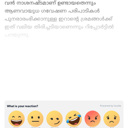
വൻ നാശനഷ്ടമാണ് ഉണ്ടായതെന്നും
ആണവായുധ ഗവേഷണ പരിപാടികൾ
പുനരാരംഭിക്കാനുള്ള ഇറാന്റെ ശ്രമങ്ങൾക്ക്
ഇത് വലിയ തിരിച്ചടിയാണെന്നും റിപ്പോർട്ടിൽ
പറയുന്നു.
ഒക്ടോബർ 26ന് ഇസ്രായേൽ നടത്തിയ
LATEST VIDEOS
വ്യോമാക്രമണത്തിലാണ് രഹസ്യ ഇറാനിയൻ
ആണവ പരീക്ഷണ കേന്ദ്രം നശിപ്പിക്കപ്പെട്ടത്.
ആക്രമണത്തിൽ പ്ലാസ്റ്റിക് സ്ഫോടക
വസ്തുക്കൾ രൂപകൽപ്പന ചെയ്യാൻ
ഉപയോഗിച്ചിരുന്ന അത്യാധുനിക
ഉപകരണങ്ങൾക്ക് കേടുപാടുകൾ
സംഭവിച്ചതായി ഇസ്രായേലി ഉദ്യോഗസ്ഥർ
അവകാശപ്പെട്ടു. ഇറാന്റെ തലസ്ഥാനമായ
ടെഹ്‌റാൻ്റെ തെക്ക് കിഴക്ക് നിന്ന് 20 മൈൽ