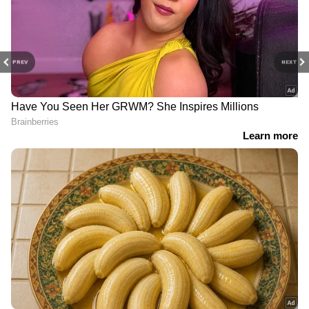
RECOMMENDED STORIES
PREV
NEXT
രണ്ട് യു.എസ് സൈനികർ
ഡോണൾഡ് ട്രംപിനും
കൊല്ലപ്പെട്ടു, ഒരാളെ
കുടുംബത്തിനും നേരെ
കാണാനില്ല; ഇറാൻ്റെ
ഇറാന്റെ വധഭീഷണി:
അതിരൂക്ഷ
ശവപ്പെട്ടികൾക്ക് മുകളിൽ
ആക്രമണത്തിൽ
കുടുംബാംഗങ്ങളുടെ ചിത്രം
ജോർദാനിലെ യുഎസ്
പതിച്ച് പരസ്യബോർഡ്
സൈനിക ക്യാംപിൽ വൻ
നാശം