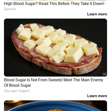
അമേരിക്കൻ സൈനിക
ദാ വന്നു, ദേ പോയി!
ആക്രമണങ്ങൾക്കെതിരെ
പ്രധാനമന്ത്രിമാർ വാഴാത്ത
ഐക്യരാഷ്ട്രസഭയിൽ
രാജ്യമെന്ന 'ശാപം'
ഇറാൻ, ജനറൽ സെക്രട്ടറി
മാറുമോ? ബ്രിട്ടനെ
അന്റോണിയോ ഗുട്ടെറസിന്
നയിക്കാൻ 'കിംഗ് ഓഫ് ദി
കത്ത്
നോർത്ത്'; ആൻഡി
ബേണം തിങ്കളാഴ്ച
അധികാരത്തിലേറും
READ MORE:
ട്രംപിനെ വധിക്കാൻ ശ്രമിച്ചാൽ
യുദ്ധമായി കണക്കാക്കുമെന്ന് അമേരിക്ക;
ഒരിക്കലുമില്ലെന്ന് ഇറാൻ, രേഖാമൂലം
ഉറപ്പുനൽകി
LATEST VIDEOS