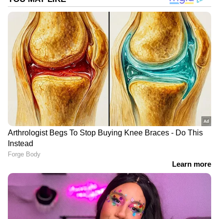
അബ്ബാസ് അരാഗ്ചി പ്രതികരിച്ചു. എന്നാൽ,
ഹൈ റെസല്യൂഷൻ സാറ്റലൈറ്റ് ചിത്രങ്ങളിൽ
ആക്രമണം ശരിവെയ്ക്കുന്നുണ്ട്. ഇറാൻ
ഗവൺമെൻ്റിൻ്റെ ആണവായുധ ഗവേഷണ
പരിപാടിയുടെ ഭാഗമാണ് തലേഗനിലെ രണ്ട്
കെട്ടിടങ്ങളെന്ന് അമേരിക്കൻ, ഇസ്രയേലി
അധികൃതർ ഉറപ്പിച്ചു പറഞ്ഞിരുന്നു.
തലേഗാനിൽ രണ്ട് കെട്ടിടങ്ങൾ പൂർണ്ണമായും
നിലംപൊത്തിയതായി സാറ്റ്ലൈറ്റ് ചിത്രങ്ങളിൽ
കാണുകയും ചെയ്യാം.
DOWNLOAD APP