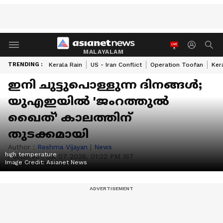
MALAYALAM
TRENDING :
Kerala Rain
US - Iran Conflict
Operation Toofan
Ker
ഇനി ചുട്ടുപൊള്ളുന്ന ദിനങ്ങൾ;
യുഎഇയിൽ 'ജംറത്തുൽ
ഖൈത്' കാലത്തിന്
തുടക്കമായി
Author :
Reshma Vijayan
|
News
high temperature
Published :
Jul 07 2026, 01:22 PM IST
Image Credit:
Asianet News