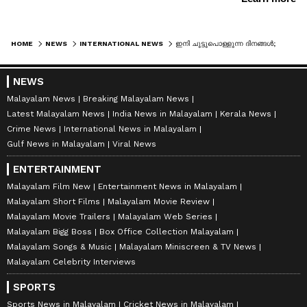
HOME
NEWS
INTERNATIONAL NEWS
ഇനി ചുട്ടുപൊള്ളുന്ന ദിനങ്ങൾ; യുഎഇയിൽ 'ജംറത്തുൽ ഖൈത്' കാലത്തിന് തുടക്കമായി
NEWS
Malayalam News
Breaking Malayalam News
Latest Malayalam News
India News in Malayalam
Kerala News
Crime News
International News in Malayalam
Gulf News in Malayalam
Viral News
ENTERTAINMENT
Malayalam Film New
Entertainment News in Malayalam
Malayalam Short Films
Malayalam Movie Review
Malayalam Movie Trailers
Malayalam Web Series
Malayalam Bigg Boss
Box Office Collection Malayalam
Malayalam Songs & Music
Malayalam Miniscreen & TV News
Malayalam Celebrity Interviews
SPORTS
Sports News in Malayalam
Cricket News in Malayalam