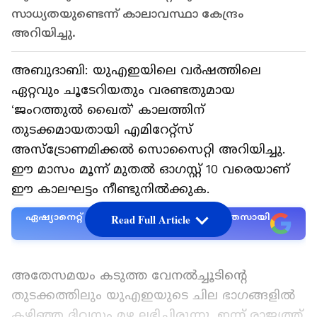
സാധ്യതയുണ്ടെന്ന് കാലാവസ്ഥാ കേന്ദ്രം
അറിയിച്ചു.
അബുദാബി: യുഎഇയിലെ വർഷത്തിലെ
ഏറ്റവും ചൂടേറിയതും വരണ്ടതുമായ
‘ജംറത്തുൽ ഖൈത്’ കാലത്തിന്
തുടക്കമായതായി എമിറേറ്റ്സ്
അസ്ട്രോണമിക്കൽ സൊസൈറ്റി അറിയിച്ചു.
ഈ മാസം മൂന്ന് മുതൽ ഓഗസ്റ്റ് 10 വരെയാണ്
ഈ കാലഘട്ടം നീണ്ടുനിൽക്കുക.
ഏഷ്യാനെറ്റ് ന്യൂസ് പ്രധാന വാർത്താ സ്രോതസായി
Read Full Article
തെരഞ്ഞെടുക്കുക
അതേസമയം കടുത്ത വേനൽച്ചൂടിന്‍റെ
തുടക്കത്തിലും യുഎഇയുടെ ചില ഭാഗങ്ങളിൽ
കഴിഞ്ഞ ദിവസം മഴ ലഭിച്ചിരുന്നു. ഇന്ന് രാജ്യത്ത്