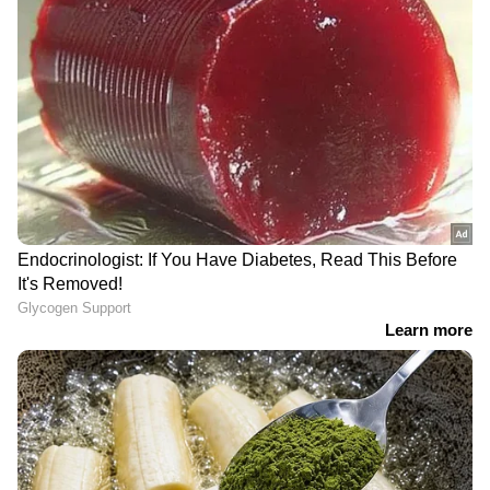
സർവ്വീസുകളുടെ മറവിൽ
ഇറാൻ; 'ഹോർമുസിന്റെ
രേഖകൾ കൈക്കലാക്കി,
യഥാർഥ കാവൽക്കാർ
കുവൈത്തിൽ വൻ തട്ടിപ്പ്
ഞങ്ങൾ'
LATEST VIDEOS
'തോൽവിയിൽനിന്ന് CPM ഒന്നും
പഠിച്ചില്ല, ഭയപ്പെടുത്തി