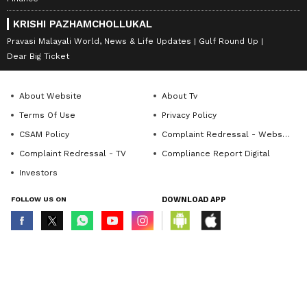
KRISHI PAZHAMCHOLLUKAL
Pravasi Malayali World, News & Life Updates
Gulf Round Up
Dear Big Ticket
About Website
About Tv
Terms Of Use
Privacy Policy
CSAM Policy
Complaint Redressal - Website
Complaint Redressal - TV
Compliance Report Digital
Investors
FOLLOW US ON
DOWNLOAD APP
© Copyright 2026 Asianxt Digital Technologies Private Limited (Formerly
known as Asianet News Media & Entertainment Private Limited) | All Rights
Reserved