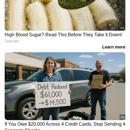
കീഴ്പ്പെടുത്തലാണ് ലക്ഷ്യം';
വി.കുഞ്ഞികൃഷ്ണൻ
അമിത് ഷാ സഭയില്‍
എത്തണമെന്ന് പ്രതിപക്ഷം;
ആവശ്യം ഷായെ
അറിയിക്കണമെന്ന് രാജ്യസഭാ
അധ്യക്ഷന്‍ | Amit Shah