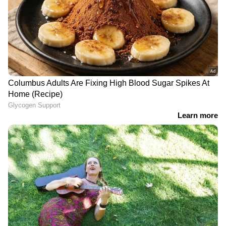
reshma.vijayan@asianetnews.in
DOWNLOAD APP
RECOMMENDED STORIES
Related Articles