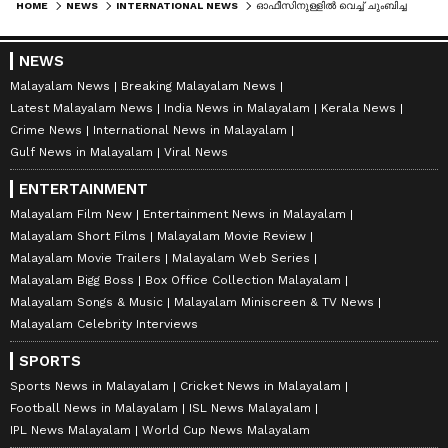
HOME
NEWS
INTERNATIONAL NEWS
ഓഫീസിനുള്ളിൽ വെച്ച് ചുംബിച്ചതിന് ജോലിയിൽനിന്ന് പിരിച്ചുവിട്ടു; കമ്പനിക്കെതിരെ നിയമനടപടിയുമായി യുവാവും യുവതിയും
NEWS
Malayalam News
Breaking Malayalam News
Latest Malayalam News
India News in Malayalam
Kerala News
Crime News
International News in Malayalam
Gulf News in Malayalam
Viral News
ENTERTAINMENT
Malayalam Film New
Entertainment News in Malayalam
Malayalam Short Films
Malayalam Movie Review
Malayalam Movie Trailers
Malayalam Web Series
Malayalam Bigg Boss
Box Office Collection Malayalam
Malayalam Songs & Music
Malayalam Miniscreen & TV News
Malayalam Celebrity Interviews
SPORTS
Sports News in Malayalam
Cricket News in Malayalam
Football News in Malayalam
ISL News Malayalam
IPL News Malayalam
World Cup News Malayalam