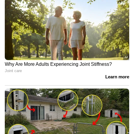
LATEST VIDEOS
വയോധികയുടെ കഴുത്തിൽ നിന്ന്
അഞ്ചര പവന്റെ സ്വർണ്ണം പൊട്ടിച്ച്
എടുത്തു; പ്രതി പിടിയിൽ
JPSC, JSSC പരീക്ഷകളിൽ
ആക്ഷേപം; ജാർഖണ്ഡിൽ
വിദ്യാർത്ഥി പ്രക്ഷോഭം