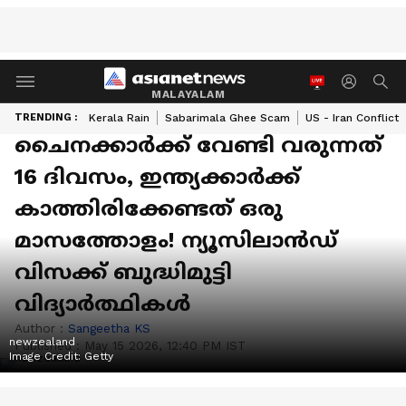
MALAYALAM
TRENDING :
Kerala Rain
Sabarimala Ghee Scam
US - Iran Conflict
ചൈനക്കാർക്ക് വേണ്ടി വരുന്നത്
16 ദിവസം, ഇന്ത്യക്കാർക്ക്
കാത്തിരിക്കേണ്ടത് ഒരു
മാസത്തോളം! ന്യൂസിലാന്‍ഡ്
വിസക്ക് ബുദ്ധിമുട്ടി
വിദ്യാര്‍ത്ഥികള്‍
Author :
Sangeetha KS
newzealand
Published :
May 15 2026, 12:40 PM IST
Image Credit:
Getty