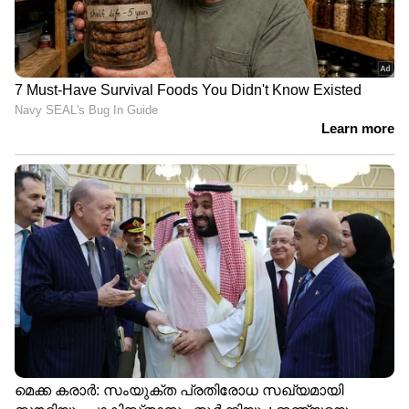
DOWNLOAD APP
RECOMMENDED STORIES
ഇലോൺ മസ്കിന്
സമാധാന ചർച്ചയിൽ
തിരിച്ചടി, ഓപ്പൺ
കല്ലുകടി, ഞെട്ടിക്കുന്ന
എഐക്കെതിരായ കേസ്
ആഹ്വാനവുമായി
തള്ളി
അമേരിക്കൻ സെനറ്റർ
ലിൻസി ഗ്രാം; 'ഇറാനെതിരെ
ഒരിക്കൽക്കൂടി സൈനിക
നടപടി വേണം'