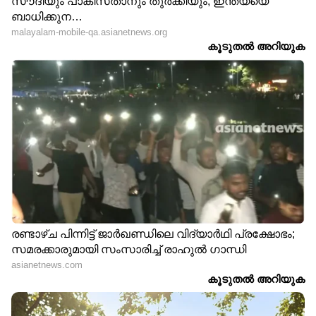
ലോകം കാത്തിരിക്കുന്ന
അന്താരാഷ്ട്ര
വമ്പൻ പ്രഖ്യാപനം ഉടൻ?
ബഹുമതികളുടെ
അമേരിക്ക ഇറാന് മേലുള്ള
എണ്ണത്തിൽ അമ്പരപ്പിച്ച്
ഉപരോധം നീക്കിയേക്കും,
മോദി, നോർവേയുടെ
യുദ്ധത്തിലെ
പരമോന്നത ബഹുമതിയും
നഷ്ടപരിഹാര
സ്വന്തമായി, 32-ാം ആഗോള
ആവശ്യത്തിൽ നിന്ന്
പുരസ്കാരം
ഇറാനും പിൻവാങ്ങും?