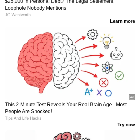
ഇന്ത്യയിലെയും ലോകമെമ്പാടുമുള്ള എല്ലാ
International News
അറിയാൻ എപ്പോഴും
ഏഷ്യാനെറ്റ് ന്യൂസ് വാർത്തകൾ.
Malayalam
Live News
തത്സമയ അപ്‌ഡേറ്റുകളും
ആഴത്തിലുള്ള വിശകലനവും സമഗ്രമായ
റിപ്പോർട്ടിംഗും — എല്ലാം ഒരൊറ്റ സ്ഥലത്ത്.
ഏത് സമയത്തും, എവിടെയും
വിശ്വസനീയമായ വാർത്തകൾ ലഭിക്കാൻ
Asianet News Malayalam
ABOUT THE AUTHOR
Sangeetha KS
SK
2024 മുതല്‍ ഏഷ്യാനെറ്റ് ന്യൂസ് ഓണ്‍ലൈനില്‍
പ്രവര്‍ത്തിക്കുന്നു. നിലവില്‍ സബ് എ‍ഡിറ്റര്‍.
ജേണലിസത്തില്‍ ബിരുദവും പോസ്റ്റ് ഗ്രാജുവേഷനും