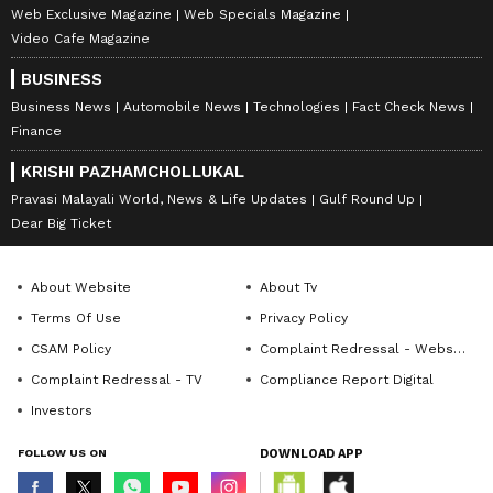
Web Exclusive Magazine
Web Specials Magazine
Video Cafe Magazine
BUSINESS
Business News
Automobile News
Technologies
Fact Check News
Finance
KRISHI PAZHAMCHOLLUKAL
Pravasi Malayali World, News & Life Updates
Gulf Round Up
Dear Big Ticket
About Website
About Tv
Terms Of Use
Privacy Policy
CSAM Policy
Complaint Redressal - Website
Complaint Redressal - TV
Compliance Report Digital
Investors
FOLLOW US ON
DOWNLOAD APP