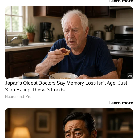
ലണ്ടനിൽ ട്രെയിനുകൾ
'ഒരു ഭ്രാന്തന്‍റെ വെറുമൊരു
കൂട്ടിയിടിച്ച് അപകടം; ഒരു
ജൽപനമല്ല അത്'; കടുത്ത
മരണം, 89 പേർക്ക് പരിക്ക്,
നിലപാടുമായി ഇറാൻ,
11 പേരുടെ നില ഗുരുതരം
ലെബനന് വേണ്ടി ഉറച്ച്
നിൽക്കുമെന്ന് പ്രഖ്യാപനം
അമേരിക്കയും ഖത്തറും
പുലർച്ചെ ബെൽറ്റ്
ഇടപെട്ടു, ഇസ്രായേൽ-
ബോംബുകളുമായി
ഹിസ്‌ബുള്ള
സായുധ ആക്രമണം,
വെടിനിർത്തൽ, ഹോർമുസ്
നൈജറിൽ
കടക്കാൻ അപേക്ഷ
വിമാനത്താവളത്തിൽ
നൽകണമെന്ന് ഇറാൻ
കൊല്ലപ്പെട്ടത് 35 പേർ
കൊല്ലപ്പെട്ടു,
മണിക്കൂറുകൾ നീണ്ട
ഏറ്റുമുട്ടൽ