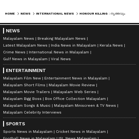
HOME
NEWS
INTERNATIONAL NEWS
HONOUR KILLING : നൃത്തവും മോഡലിംഗും കരിയറാക്കി; 21 കാരിയെ വെടിവച്ചു കൊന്ന് സഹോദരന്‍
NEWS
Malayalam News
Breaking Malayalam News
Latest Malayalam News
India News in Malayalam
Kerala News
Crime News
International News in Malayalam
Gulf News in Malayalam
Viral News
ENTERTAINMENT
Malayalam Film New
Entertainment News in Malayalam
Malayalam Short Films
Malayalam Movie Review
Malayalam Movie Trailers
Malayalam Web Series
Malayalam Bigg Boss
Box Office Collection Malayalam
Malayalam Songs & Music
Malayalam Miniscreen & TV News
Malayalam Celebrity Interviews
SPORTS
Sports News in Malayalam
Cricket News in Malayalam
Football News in Malayalam
ISL News Malayalam