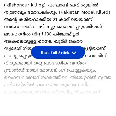
( dishonour killing). പഞ്ചാബ് പ്രവിശ്യയിൽ
നൃത്തവും മോഡലിംഗും (Pakistan Model Killed)
തന്‍റെ കരിയറാക്കിയ 21 കാരിയെയാണ്
സഹോദരൻ വെടിവച്ചു കൊലപ്പെടുത്തിയത്.
ലാഹോറിൽ നിന്ന് 130 കിലോമീറ്റർ
അകലെയുള്ള റെനല ഖുർദ് ഒകാര
സ്വദേശിനിയായ സിദ്ര എന്ന പെണ്‍കുട്ടിയാണ്
Read Full Article
കൊല്ലപ്പെട്ടത്. കുടുംബത്തിന്‍റെ ആഗ്രഹത്തിന്
വിരുദ്ധമായി ഒരു പ്രാദേശിക വസ്ത്ര
ബ്രാൻഡിനായി മോഡലിംഗ് ചെയ്യുകയും,
ഫൈസലാബാദ് നഗരത്തിലെ തിയേറ്ററില്‍ നൃത്ത
പരിപാടിയില്‍ പങ്കെടുത്തതുമാണ് സിദ്ര
കൊലപാതകത്തിലേക്ക് നയിച്ചത് എന്നാണ്
പോലീസ് പറഞ്ഞു.
ഏഷ്യാനെറ്റ് ന്യൂസ് പ്രധാന വാർത്താ സ്രോതസായി
LATEST VIDEOS
തെരഞ്ഞെടുക്കുക