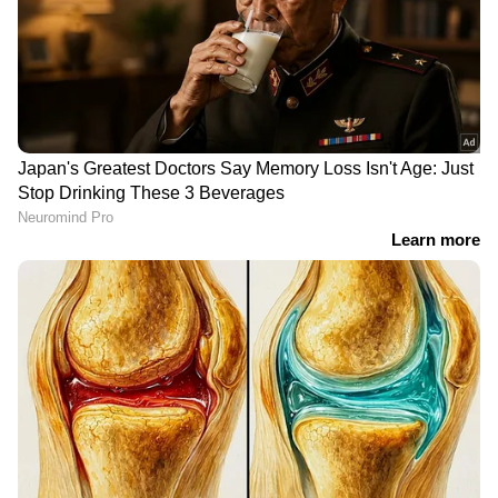
വീഡിയോ കണ്ട കോപത്തിലാണ് താൻ
സഹോദരിയെ വെടിവെച്ച് കൊന്നതെന്ന് ഹംസ
പോലീസിനോട് പറഞ്ഞു. ഈ വർഷം
ഫെബ്രുവരിയിൽ ഫൈസലാബാദിൽ 19
കാരിയായ നർത്തകി ആയിഷയെ മുൻ
ഭർത്താവ് വെടിവച്ചു കൊന്നിരുന്നു.
LATEST VIDEOS
ചെന്നിത്തലയിൽ വെള്ളക്കെട്ട്; മഴ
മാറി നിൽക്കുന്നത് താത്കാലിക
ആശ്വാസം
ദില്ലിയിൽ റെഡ് അലർട്ട് പ്രഖ്യാപിച്ചു;
കനത്ത മഴ തുടരുമെന്ന് മുന്നറിയിപ്പ്