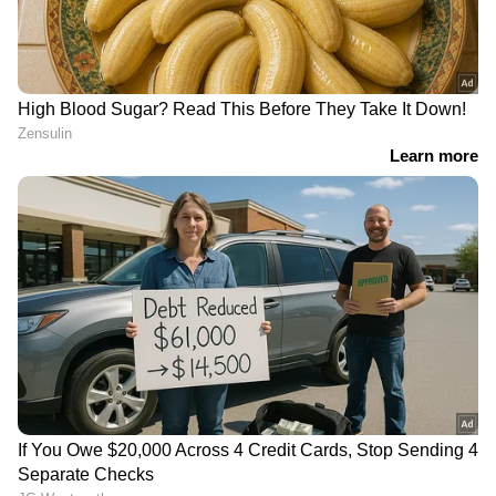
കീഴ്പ്പെടുത്തലാണ് ലക്ഷ്യം';
വി.കുഞ്ഞികൃഷ്ണൻ
അമിത് ഷാ സഭയില്‍
എത്തണമെന്ന് പ്രതിപക്ഷം;
ആവശ്യം ഷായെ
അറിയിക്കണമെന്ന് രാജ്യസഭാ
അധ്യക്ഷന്‍ | Amit Shah