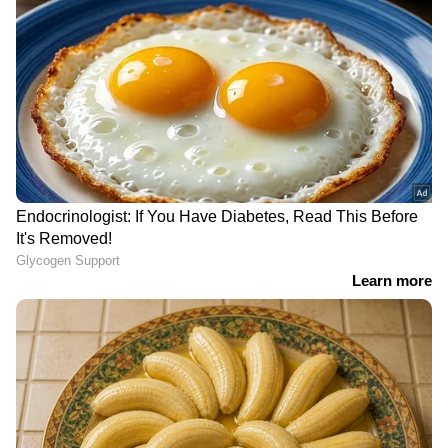
വ്യോമാക്രമണവുമായി
വാൻസിനും നാലാമത്തെ
യുഎസ്; രണ്ട് കപ്പലുകൾ
കുഞ്ഞ് പിറന്നു
തകർത്തെന്ന്
ഐആർജിസി
LATEST VIDEOS
'തോൽവിയിൽനിന്ന് CPM ഒന്നും
പഠിച്ചില്ല, ഭയപ്പെടുത്തി