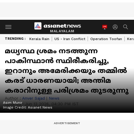
MALAYALAM
TRENDING :
Kerala Rain
US - Iran Conflict
Operation Toofan
Ker
മധ്യസ്ഥ ശ്രമം നടത്തുന്ന
പാകിസ്ഥാൻ സ്ഥിരീകരിച്ചു,
ഇറാനും അമേരിക്കയും തമ്മിൽ
കരട് ധാരണയായി; അന്തിമ
കരാറിനുള്ള പരിശ്രമം തുടരുന്നു
Author :
Anver Sajad
|
News
Asim Munir
Updated :
Jun 13 2026, 04:30 PM IST
Image Credit:
Asianet News