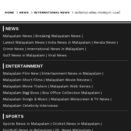
HOME
NEWS
INTERNATIONAL NEWS
മധ്യസ്ഥ ശ്രമം നടത്തുന്ന പാകിസ്ഥാൻ സ്ഥിരീകരിച്ചു, ഇറാനും അമേരിക്കയും തമ്മിൽ കരട് ധാരണയായി; അന്തിമ കരാറിനുള്ള പരിശ്രമം തുടരുന്നു
NEWS
Malayalam News
Breaking Malayalam News
Latest Malayalam News
India News in Malayalam
Kerala News
Crime News
International News in Malayalam
Gulf News in Malayalam
Viral News
ENTERTAINMENT
Malayalam Film New
Entertainment News in Malayalam
Malayalam Short Films
Malayalam Movie Review
Malayalam Movie Trailers
Malayalam Web Series
Malayalam Bigg Boss
Box Office Collection Malayalam
Malayalam Songs & Music
Malayalam Miniscreen & TV News
Malayalam Celebrity Interviews
SPORTS
Sports News in Malayalam
Cricket News in Malayalam
Football News in Malayalam
ISL News Malayalam