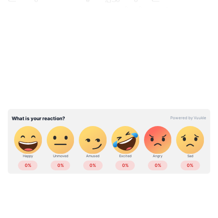
സമാധാന ധാരണകളെ ആട്ടിമറിക്കാൻ
അന്താരാഷ്ട്ര തലത്തിൽ വലിയ രീതിയിലുള്ള
LATEST VIDEOS
വ്യാജ പ്രചാരണങ്ങൾ നടക്കുന്നുണ്ടെന്നും
പാകിസ്ഥാൻ ചൂണ്ടിക്കാട്ടി. നയതന്ത്ര
നീക്കങ്ങളെ തകർക്കുക എന്ന
ലക്ഷ്യത്തോടെയാണ് ചില കേന്ദ്രങ്ങൾ
അടിസ്ഥാനരഹിതമായ വാർത്തകൾ
മാധ്യമങ്ങളിലൂടെ പ്രചരിപ്പിക്കുന്നത്. ചർച്ചകൾ
പുരോഗമിക്കുന്ന പശ്ചാത്തലത്തിൽ ഇത്തരം
വ്യാജ വാർത്തകളെ ജാഗ്രതയോടെ
കാണണമെന്നും പാകിസ്ഥാൻ ഓർമ്മിപ്പിച്ചു.
ഇന്ത്യയിലെയും ലോകമെമ്പാടുമുള്ള എല്ലാ
കരാർ തൊട്ടടുത്ത്, പക്ഷേ ഇനിയും
International News
അറിയാൻ എപ്പോഴും
ദൂരമുണ്ട്
ഏഷ്യാനെറ്റ് ന്യൂസ് വാർത്തകൾ.
Malayalam
Live News
തത്സമയ അപ്‌ഡേറ്റുകളും
അമേരിക്കയും ഇറാനും തമ്മിലുള്ള കരാർ
ആഴത്തിലുള്ള വിശകലനവും സമഗ്രമായ