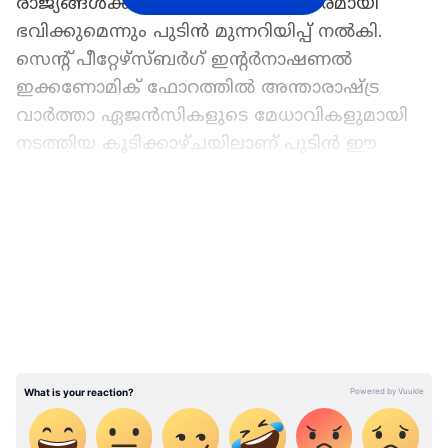
രാജ്യങ്ങൾക്ക് തന്നെ അത് ദോഷകരമായി
ഭവിക്കുമെന്നും പുടിൻ മുന്നറിയിപ്പ് നൽകി.
സെന്റ് പീറ്റേഴ്സ്ബർഗ് ഇന്റർനാഷണൽ
ഇക്കണോമിക് ഫോറത്തിൽ അന്താരാഷ്ട്ര
വാർത്താ ഏജൻസികളുടെ മേധാവികളുമായി
നടത്തിയ കൂടിക്കാഴ്ചയിലാണ് പുടിൻ ഈ
നിരീക്ഷണങ്ങൾ പങ്കുവെച്ചത്. പ്രധാനമന്ത്രി
നരേന്ദ്ര മോദിയുടെ നേതൃപാടവത്തെയും
LATEST VIDEOS
സ്വതന്ത്രമായ വിദേശനയത്തെയും പുടിൻ
പ്രശംസിച്ചു.
ഏഷ്യാനെറ്റ് ന്യൂസ് പ്രധാന വാർത്താ സ്രോതസായി
തെരഞ്ഞെടുക്കുക
ഇന്ത്യയുടെ ദേശീയ താൽപ്പര്യങ്ങൾ
സംരക്ഷിക്കുന്ന കാര്യത്തിൽ മോദി തികച്ചും
ഉറച്ച നിലപാടാണ് സ്വീകരിക്കുന്നതെന്ന് പുടിൻ