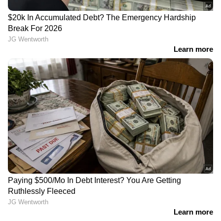
അമേരിക്കയെ
സൗദിയിൽ വൻ
സഹായിക്കുന്ന ഗൾഫ്
ആകാശദുരന്തം;
അയൽരാജ്യങ്ങൾക്ക്
അരാംകോ കമ്പനിയുടെ
ശക്തമായ
ഹെലികോപ്റ്റർ
മുന്നറിയിപ്പുമായി ഇറാൻ
തകർന്നുവീണു; 14 സൗദി
പൗരന്മാർക്ക് ദാരുണാന്ത്യം