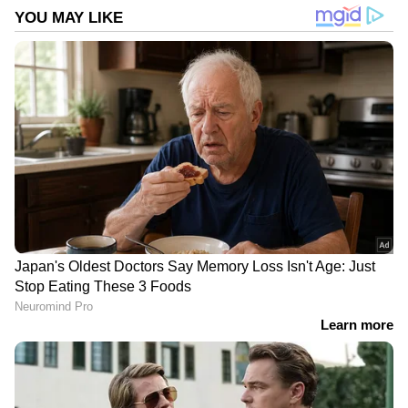
Follow Us
ഏഷ്യാനെറ്റ് ന്യൂസ് ലൈവ് വീഡിയോ
കാണാം
DOWNLOAD APP