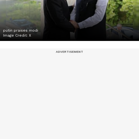
putin praises modi
Image Credit:
X