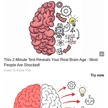
LATEST VIDEOS
വയോധികയുടെ കഴുത്തിൽ നിന്ന്
അഞ്ചര പവന്റെ സ്വർണ്ണം പൊട്ടിച്ച്
എടുത്തു; പ്രതി പിടിയിൽ
JPSC, JSSC പരീക്ഷകളിൽ
ആക്ഷേപം; ജാർഖണ്ഡിൽ
വിദ്യാർത്ഥി പ്രക്ഷോഭം