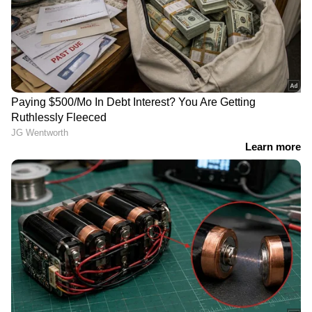
DZ 925315
രണ്ടാം സമ്മാനം - 30 ലക്ഷം രൂപ
DS 877432
മൂന്നാം സമ്മാനം - 5 ലക്ഷം രൂപ
DS 561886
നാലാം സമ്മാനം - 5,000 രൂപ