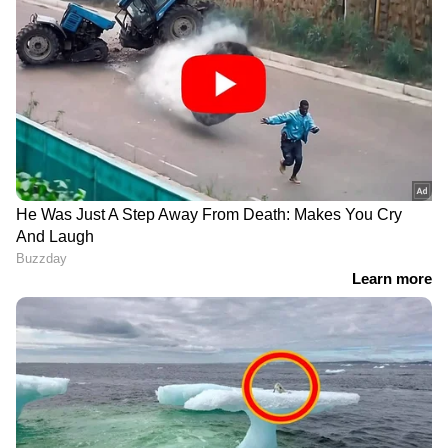
DU 925315
സമാശ്വാസ സമ്മാനം -5000 രൂപ
DN 925315