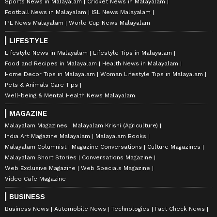
Sports News in Malayalam
Cricket News in Malayalam
Football News in Malayalam
ISL News Malayalam
IPL News Malayalam
World Cup News Malayalam
LIFESTYLE
Lifestyle News in Malayalam
Lifestyle Tips in Malayalam
Food and Recipes in Malayalam
Health News in Malayalam
Home Decor Tips in Malayalam
Woman Lifestyle Tips in Malayalam
Pets & Animals Care Tips
Well-being & Mental Health News Malayalam
MAGAZINE
Malayalam Magazines
Malayalam Krishi (Agriculture)
India Art Magazine Malayalam
Malayalam Books
Malayalam Columnist
Magazine Conversations
Culture Magazines
Malayalam Short Stories
Conversations Magazine
Web Exclusive Magazine
Web Specials Magazine
Video Cafe Magazine
BUSINESS
Business News
Automobile News
Technologies
Fact Check News