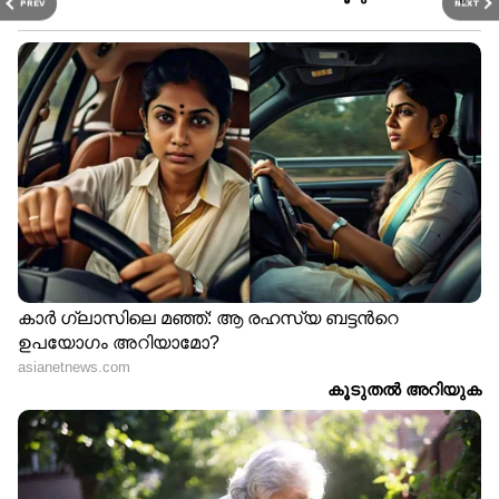
PREV
NEXT
8864 8903 9122 9224 9257 9316 9390 9431 9515
9685 9866 9997