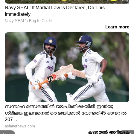
0015 0123 0244 0266 0367 0438 0785 0825 0955
0994 1030 1186 1274 1333 1388 1454 1468 1579
1580 1863 1898 1971 2005 2157 2210 2240 2290
2303 2335 2463 2501 2555 2565 2641 2680 2818
2867 2881 2953 3063 3067 3128 3169 3199 3316
3563 3591 3650 3925 4049 4302 4303 4388 4392
4406 4414 4512 4539 4622 4658 4741 4760 4765
4849 5008 5109 5219 5267 5295 5344 5411 5429
5515 5522 5734 5743 5756 5843 5871 6037 6043
6259 6352 6361 6366 6382 6473 6537 6677 6762
6789 6837 6852 6890 6891 6914 7113 7254 7263
7358 7385 7409 7534 7756 7766 7780 7796 7818
7825 7844 7894 7910 8006 8014 8150 8259 8301
8415 8558 8595 8621 8801 8819 8841 8843 8862