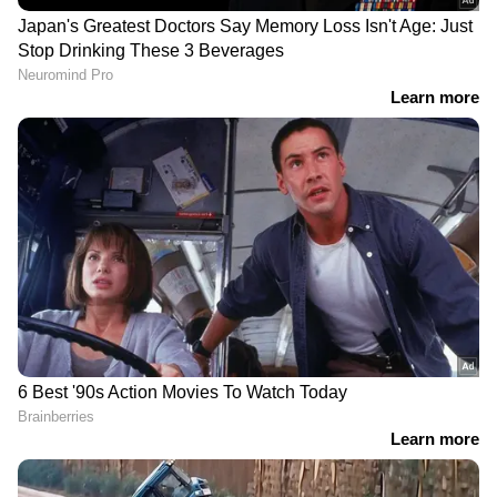
Related Articles
13-ാം നാൾ 10 കോടി ആർക്കെന്നറിയാം ! ഭാ​
ഗ്യശാലികൾക്ക് പാഠമായ അനൂപ്; സമ്മർ
ബമ്പര്‍ ഭാഗ്യവാന്‍ വരുമോ?
ഇന്നത്തെ കോടിപതി എവിടെ ? അറിയാം
സ്ത്രീ ശക്തി SS- 511 ലോട്ടറി ഫലം