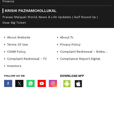
Finance
KRISHI PAZHAMCHOLLUKAL
Pravasi Malayali World, News & Life Updates
Gulf Round Up
Dear Big Ticket
About Website
About Tv
Terms Of Use
Privacy Policy
CSAM Policy
Complaint Redressal - Website
Complaint Redressal - TV
Compliance Report Digital
Investors
FOLLOW US ON
DOWNLOAD APP
© Copyright 2026 Asianxt Digital Technologies Private Limited (Formerly
known as Asianet News Media & Entertainment Private Limited) | All Rights
Reserved