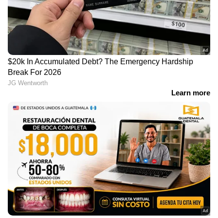
ഭാഗ്യതാര BT 54 ലോട്ടറി
ഒരുകോടിയുടെ സമൃദ്ധി
എടുത്തിട്ടുണ്ടോ?
SM 55 ആർക്ക് ? അറിയാം
ഇന്നത്തെ കോടിപതി
ഇന്നത്തെ ലോട്ടറി ഫലം
നിങ്ങളാകാം ! അറിയാം
ഫലം
കാരുണ്യ KR 754 ലോട്ടറി
ഇന്നത്തെ സുവർണ
ഫലം പുറത്ത്; ആരാകും
കേരളം SK 52 ലോട്ടറി ഫലം
കോടിപതി ? അറിയാം ആ
പ്രഖ്യാപിച്ചു; അറിയാം ഭാ​ഗ്യ
ഭാ​ഗ്യ നമ്പറുകൾ
നമ്പറുകൾ