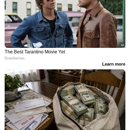
RR 281074
സമാശ്വാസ സമ്മാനം- 5000 രൂപ
RN 281074
RECOMMENDED STORIES