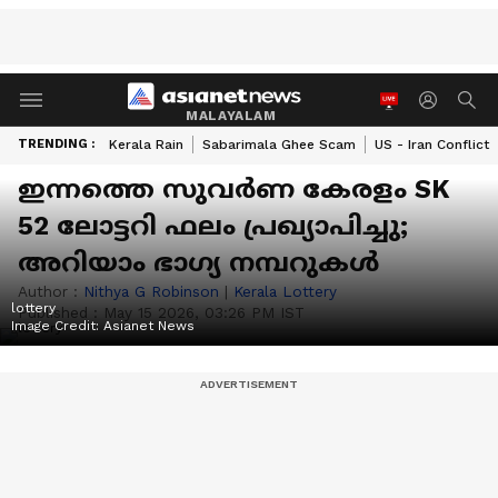
MALAYALAM
TRENDING :
Kerala Rain
Sabarimala Ghee Scam
US - Iran Conflict
ഇന്നത്തെ സുവർണ കേരളം SK
52 ലോട്ടറി ഫലം പ്രഖ്യാപിച്ചു;
അറിയാം ഭാ​ഗ്യ നമ്പറുകൾ
Author :
Nithya G Robinson
|
Kerala Lottery
lottery
Published :
May 15 2026, 03:26 PM IST
Image Credit:
Asianet News