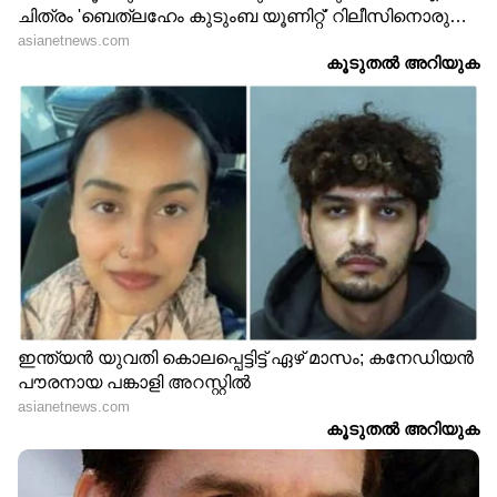
എട്ടാം സമ്മാനം-200 രൂപ
ഒന്‍പതാം സമ്മാനം- 100 രൂപ