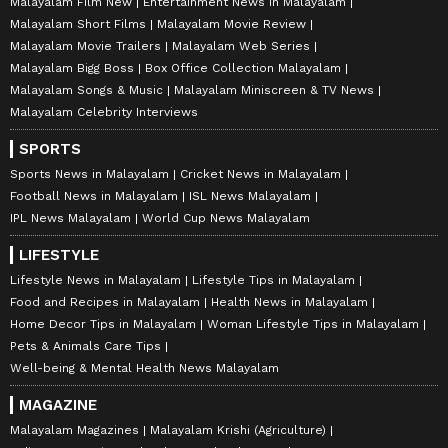
Malayalam Film New
Entertainment News in Malayalam
Malayalam Short Films
Malayalam Movie Review
Malayalam Movie Trailers
Malayalam Web Series
Malayalam Bigg Boss
Box Office Collection Malayalam
Malayalam Songs & Music
Malayalam Miniscreen & TV News
Malayalam Celebrity Interviews
SPORTS
Sports News in Malayalam
Cricket News in Malayalam
Football News in Malayalam
ISL News Malayalam
IPL News Malayalam
World Cup News Malayalam
LIFESTYLE
Lifestyle News in Malayalam
Lifestyle Tips in Malayalam
Food and Recipes in Malayalam
Health News in Malayalam
Home Decor Tips in Malayalam
Woman Lifestyle Tips in Malayalam
Pets & Animals Care Tips
Well-being & Mental Health News Malayalam
MAGAZINE
Malayalam Magazines
Malayalam Krishi (Agriculture)