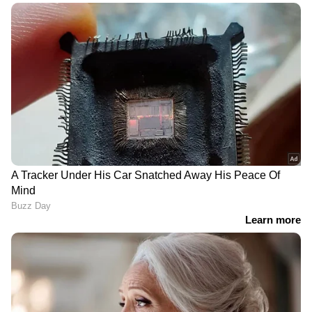
പരീക്ഷയ്ക്ക്; ആരോഗ്യ
സര്‍വകലാശാല MBBS പരീക്ഷയിൽ
ഗുരുതര വീഴ്ച
ഗൗതം കൃഷ്ണനായി തെരച്ചിൽ;
നാവികസേനയുടെ ഐഎൻഎസ്
കൽപ്പേനി നീണ്ടകരയിൽ | Kollam |
Indian Navy
RT 281074
RU 281074