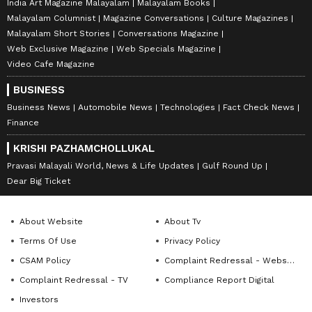
India Art Magazine Malayalam
Malayalam Books
Malayalam Columnist
Magazine Conversations
Culture Magazines
Malayalam Short Stories
Conversations Magazine
Web Exclusive Magazine
Web Specials Magazine
Video Cafe Magazine
BUSINESS
Business News
Automobile News
Technologies
Fact Check News
Finance
KRISHI PAZHAMCHOLLUKAL
Pravasi Malayali World, News & Life Updates
Gulf Round Up
Dear Big Ticket
About Website
About Tv
Terms Of Use
Privacy Policy
CSAM Policy
Complaint Redressal - Website
Complaint Redressal - TV
Compliance Report Digital
Investors