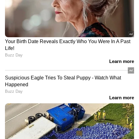
RV 281074
RW 281074
RX 281074
RY 281074
RZ 281074
രണ്ടാം സമ്മാനം-30 ലക്ഷം രൂപ