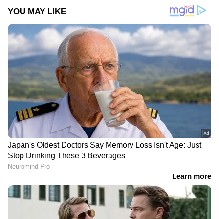
Related Articles
ധനലക്ഷ്മി DL 52 ലോട്ടറിയുടെ ഒരുകോടി
ആർക്ക് ? അറിയാം നറുക്കെടുപ്പ് ഫലം
ഇന്നത്തെ കാരുണ്യ പ്ലസ് KN 623 ലോട്ടറി
ഫലം പ്രഖ്യാപിച്ചു; അറിയാം ഭാ​ഗ്യ
നമ്പറുകൾ
DOWNLOAD APP