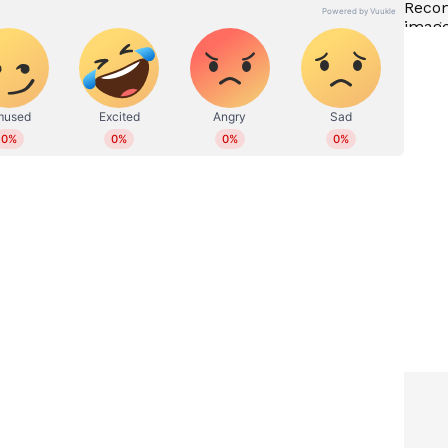
ധനലക്ഷ്മി DL 55 ലോട്ടറിയുടെ
ാം ഭാ​ഗ്യ
ഒരുകോടി ആർക്ക് ? അറിയാം
നറുക്കെടുപ്പ് ഫലം
M)