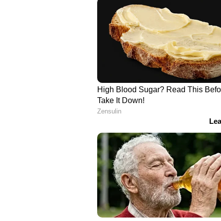
എട്ടാം സമ്മാനം-200 രൂപ
ഒന്‍പതാം സമ്മാനം- 100 രൂപ