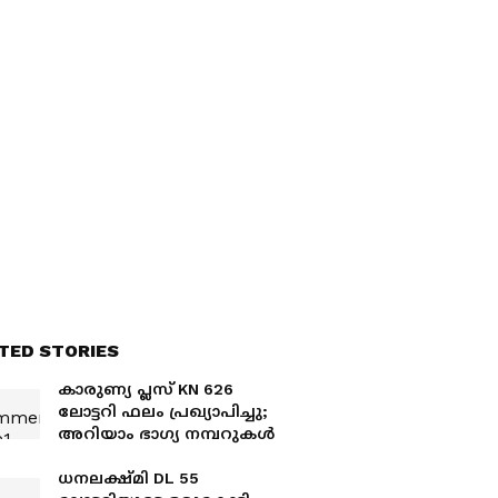
TED STORIES
കാരുണ്യ പ്ലസ് KN 626
ലോട്ടറി ഫലം പ്രഖ്യാപിച്ചു;
അറിയാം ഭാ​ഗ്യ നമ്പറുകൾ
ധനലക്ഷ്മി DL 55