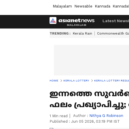
Malayalam
Newsable
Kannada
Kannada
Latest News
TRENDING :
Kerala Rain
Commonwealth G
HOME
KERALA LOTTERY
KERALA LOTTERY RESU
ഇന്നത്തെ സുവർണ 
ഫലം പ്രഖ്യാപിച്ച
Author :
Nithya G Robinson
1
Min read
Published :
Jun 05 2026, 03:19 PM IST