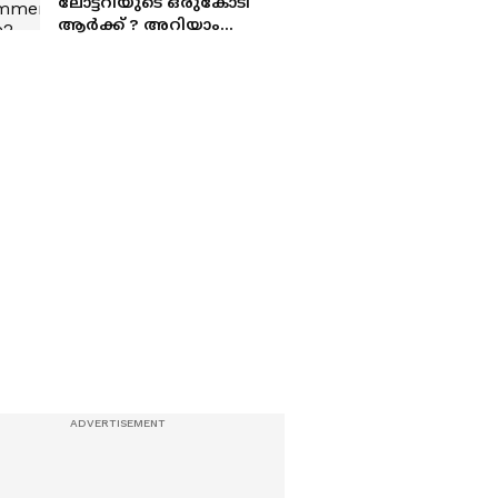
ലോട്ടറിയുടെ ഒരുകോടി
ആർക്ക് ? അറിയാം
നറുക്കെടുപ്പ് ഫലം