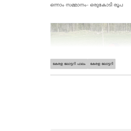
ഒന്നാം സമ്മാനം- ഒരുകോടി രൂപ
കേരള ലോട്ടറി ഫലം
കേരള ലോട്ടറി
ABOUT THE AUTHOR
Nithya G Robinson
NG
2018 മുതല്‍ ഏഷ്യാനെറ്റ് ന്യൂസ
ബിരുദവും പോസ്റ്റ് ഗ്രാജുവേറ്റ് 
തുടങ്ങിയ വിഷയങ്ങളില്‍ സ്
മാധ്യമ രം​ഗത്തെ പ്രവർത്ത
പ്രസിദ്ധീകരിച്ചു. വിഷ്വൽ മീഡി