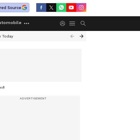
red Source
utomobile
e Today
ുകൾ