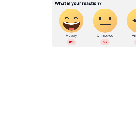
Related Articles
കാരുണ്യ പ്ലസ് KN 626 ലോട്ടറി
ഫലം പ്രഖ്യാപിച്ചു; അറിയ
നമ്പറുകൾ
RJ 587609 (THIRUVANANTHAPURA
സമാശ്വാസ സമ്മാനം- 5000 രൂപ
RA 587609