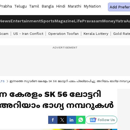
Prabha
Telugu
Tamil
Bangla
Hindi
Marathi
MyNation
Add Prefer
News
Entertainment
Sports
Magazine
Life
Pravasam
Money
Yatra
A
 Scam
US - Iran Conflict
Operation Toofan
Kerala Lottery
Gold Rat
LTS
ഇന്നത്തെ സുവർണ കേരളം SK 56 ലോട്ടറി ഫലം പ്രഖ്യാപിച്ചു; അറിയാം ഭാ​ഗ്യ നമ്പറ
കേരളം SK 56 ലോട്ടറി
ു; അറിയാം ഭാ​ഗ്യ നമ്പറുകൾ
Follow Us