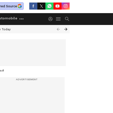
red Source
utomobile
e Today
ുകൾ