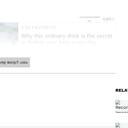
രള ലോട്ടറി ഫലം
് ഓണ്‍ലൈനില്‍ പ്രവര്‍ത്തിക്കുന്നു. ജേണലിസത്തില്‍
ഡിപ്ലോമയും നേടി. കേരള, എന്റര്‍ടെയിന്‍മെന്റ്, ലോട്ടറി
RELA
റ്റോറികൾ ചെയ്തുവരുന്നു. ഏഴ് വർഷത്തെ ഓൺലൈൻ
ന പരിചയത്തിൽ അഭിമുഖങ്ങൾ, വീഡിയോകൾ തുടങ്ങിയവ
യയിലും പ്രവര്‍ത്തനപരിചയം.