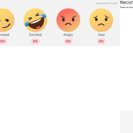
ോട്ടറി
ധനലക്ഷ്മി DL 56 ലോട്ടറിയുടെ
ാം ഭാ​ഗ്യ
ഒരുകോടി ആർക്ക് ? അറിയാം
നറുക്കെടുപ്പ് ഫലം