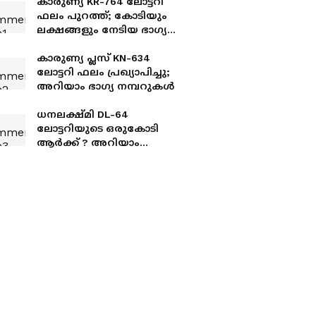
കാരുണ്യ KR-764 ലോട്ടറി
ഫലം പുറത്ത്; കോടിയും
ലക്ഷങ്ങളും നേടിയ ഭാ​ഗ്യ
നമ്പറുകൾ ഇതാ..
കാരുണ്യ പ്ലസ് KN-634
ലോട്ടറി ഫലം പ്രഖ്യാപിച്ചു;
അറിയാം ഭാ​ഗ്യ നമ്പറുകൾ
ധനലക്ഷ്മി DL-64
ലോട്ടറിയുടെ ഒരുകോടി
ആർക്ക് ? അറിയാം
നറുക്കെടുപ്പ് ഫലം