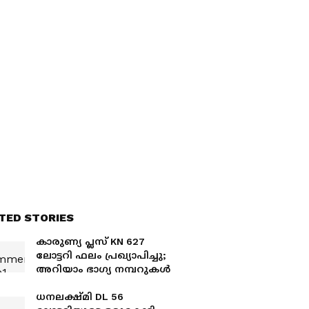
TED STORIES
കാരുണ്യ പ്ലസ് KN 627
ലോട്ടറി ഫലം പ്രഖ്യാപിച്ചു;
അറിയാം ഭാ​ഗ്യ നമ്പറുകൾ
ധനലക്ഷ്മി DL 56