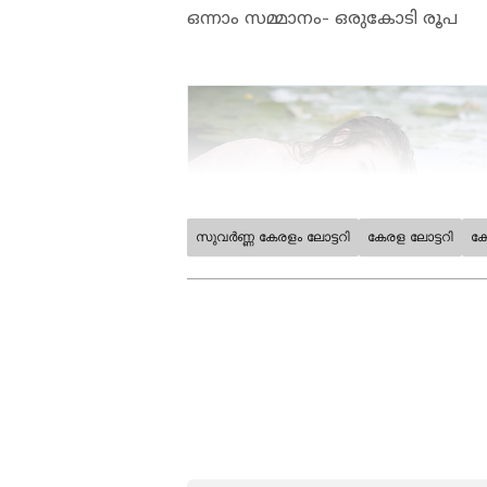
ഒന്നാം സമ്മാനം- ഒരുകോടി രൂപ
സുവർണ്ണ കേരളം ലോട്ടറി
കേരള ലോട്ടറി
കേ
ABOUT THE AUTHOR
Nithya G Robinson
NG
2018 മുതല്‍ ഏഷ്യാനെറ്റ് ന്യൂസ
ബിരുദവും പോസ്റ്റ് ഗ്രാജുവേറ്റ് 
തുടങ്ങിയ വിഷയങ്ങളില്‍ സ്
മാധ്യമ രം​ഗത്തെ പ്രവർത്ത
പ്രസിദ്ധീകരിച്ചു. വിഷ്വൽ മീഡി