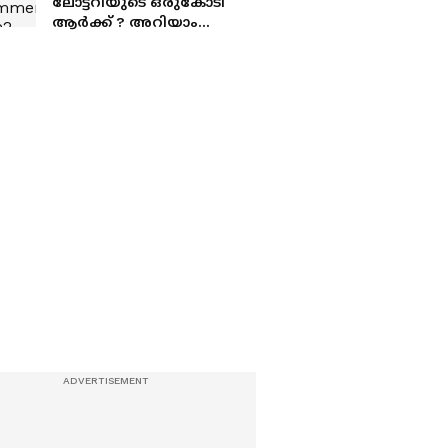
ലോട്ടറിയുടെ ഒരുകോടി
ആർക്ക് ? അറിയാം
നറുക്കെടുപ്പ് ഫലം