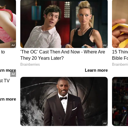
0 9966 9978
 1048 1119 1486 1618 1713 1735 2128 2133 2192 2196
24 3330 3506 4229 4248 4307 4349 4538 4632 4653
8 5785 5814 5824 5875 6020 6130 6424 6456 6598
57 8304 8442 8505 8546 8601 8717 8783 8854 8899
6 9696 9704 9800 9971Lottery Odds Calculator
9 0555 0580 0875 1109 1146 1368 1447 1480 1602
7 2782 2890 2962 3183 3297 3390 3398 3471 3667
66 4735 4990 5046 5191 5300 5456 5701 5743 5756
0 6397 6539 6617 6788 6841 6854 7041 7300 7346
2 8157 8171 8383 8414 8459 8518 8564 8598 8725
2 9513 9604 9697 9913 9942