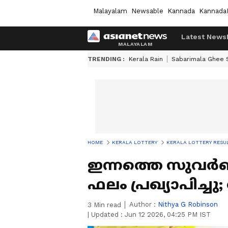
Malayalam
Newsable
Kannada
Kannada
Latest News
TRENDING :
Kerala Rain
Sabarimala Ghee
HOME
KERALA LOTTERY
KERALA LOTTERY RESU
ഇന്നത്തെ സുവർണ 
ഫലം പ്രഖ്യാപിച്ച
Author :
Nithya G Robinson
3
Min read
|
Updated :
Jun 12 2026, 04:25 PM IST