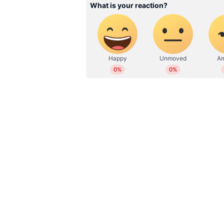
Related Articles
കാരുണ്യ പ്ലസ് KN 627 ല
ഫലം പ്രഖ്യാപിച്ചു; അറിയ
നമ്പറുകൾ
RW 195668
സമാശ്വാസ സമ്മാനം- 5000 രൂപ
RN 195668