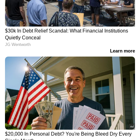
ധനലക്ഷ്മി DL-64
ഭാ​ഗ്യശാലികൾ ആരൊക്കെ
ലോട്ടറിയുടെ ഒരുകോടി
? അറിയാം സ്ത്രീ ശക്തി
ആർക്ക് ? അറിയാം
SS-531 ലോട്ടറി ഫലം
നറുക്കെടുപ്പ് ഫലം
LATEST VIDEOS
പ്രണയകഥ തുറന്നു പറഞ്ഞ് വി കെ
ശ്രീകണ്ഠൻ എംപിയും മന്ത്രിയും
ഭാര്യയുമായ കെ എ തുളസിയും
സിപിഎമ്മിന്റെ സൈബർ പോരാളി;
ആരാണ് ചെന്നിത്തലയേയും
പൊലീസിനേയും വെല്ലുവിളിക്കുന്ന
അര്‍ജുന്‍ ആയങ്കി?