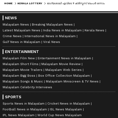
HOME
KERALA LOTTERY
ഭാ​ഗ്യശാലി എവിടെ ? ക്രിസ്മസ് ബംപര്‍ ഒന്നാം സമ്മാനം താമരശ്ശേരിയിൽ വിറ്റ ടിക്കറ്റിന്
NEWS
Malayalam News
Breaking Malayalam News
Latest Malayalam News
India News in Malayalam
Kerala News
Crime News
International News in Malayalam
Gulf News in Malayalam
Viral News
ENTERTAINMENT
Malayalam Film New
Entertainment News in Malayalam
Malayalam Short Films
Malayalam Movie Review
Malayalam Movie Trailers
Malayalam Web Series
Malayalam Bigg Boss
Box Office Collection Malayalam
Malayalam Songs & Music
Malayalam Miniscreen & TV News
Malayalam Celebrity Interviews
SPORTS
Sports News in Malayalam
Cricket News in Malayalam
Football News in Malayalam
ISL News Malayalam
IPL News Malayalam
World Cup News Malayalam