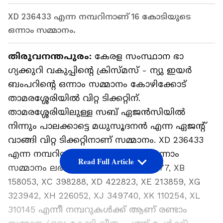
XD 236433 എന്ന നമ്പറിനാണ് 16 കോടിയുടെ
ഒന്നാം സമ്മാനം.
തിരുവനന്തപുരം:
കേരള സംസ്ഥാന ഭാ​
ഗ്യക്കുറി വകുപ്പിന്റെ ക്രിസ്മസ് - ന്യു ഇയര്‍
ബംപറിന്‍റെ ഒന്നാം സമ്മാനം കോഴിക്കോട്
താമരശ്ശേരിയിൽ വിറ്റ ടിക്കറ്റിന്.
താമരശ്ശേരിയിലുള്ള സബ് ഏജൻസിയിൽ
നിന്നും പാലക്കാട്ടെ മധുസൂദനന്‍ എന്ന ഏജന്‍റ്
വാങ്ങി വിറ്റ ടിക്കറ്റിനാണ് സമ്മാനം. XD 236433
എന്ന നമ്പറിനാണ് 16 കോടിയുടെ ഒന്നാം
Read Full Article
സമ്മാനം ലഭിച്ചിരിക്കുന്നത്. XA 107077, XB
158053, XC 398288, XD 422823, XE 213859, XG
323942, XH 226052, XJ 349740, XK 110254, XL
310145 എന്നീ നമ്പറുകൾക്ക് ആണ് രണ്ടാം