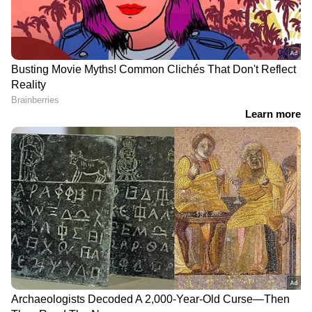
ഇന്നത്തെ സുവർണ
കാരുണ്യ പ്ലസ് KN 628
കേരളം SK 57 ലോട്ടറി ഫലം
ലോട്ടറി ഫലം പ്രഖ്യാപിച്ചു;
പ്രഖ്യാപിച്ചു; ഒരുകോടി
അറിയാം ഭാ​ഗ്യ നമ്പറുകൾ
തൃശൂര് വിറ്റ ടിക്കറ്റിന്
Kerala Lottery: 75 ലക്ഷം നിങ്ങളുടെ
പോക്കറ്റിലേക്കോ ? അറിയാം സ്ത്രീ ശക്തി
ലോട്ടറി ഫലം