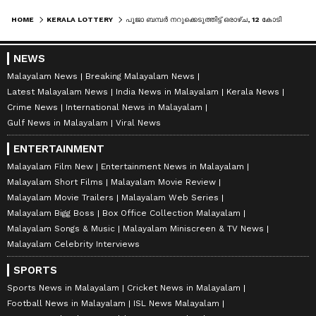
HOME
KERALA LOTTERY
പൂജാ ബമ്പർ നറുക്കെടുത്തിട്ട് ഒരാഴ്ച, 12 കോടി ആർക്ക്? കാണാമറയത്ത് ഭാ​ഗ്യശാലി, ബോഡർ കടന്നോ?
NEWS
Malayalam News
Breaking Malayalam News
Latest Malayalam News
India News in Malayalam
Kerala News
Crime News
International News in Malayalam
Gulf News in Malayalam
Viral News
ENTERTAINMENT
Malayalam Film New
Entertainment News in Malayalam
Malayalam Short Films
Malayalam Movie Review
Malayalam Movie Trailers
Malayalam Web Series
Malayalam Bigg Boss
Box Office Collection Malayalam
Malayalam Songs & Music
Malayalam Miniscreen & TV News
Malayalam Celebrity Interviews
SPORTS
Sports News in Malayalam
Cricket News in Malayalam
Football News in Malayalam
ISL News Malayalam