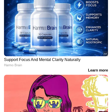
DOWNLOAD APP
RECOMMENDED STORIES
ഒരുകോടിയുടെ സമൃദ്ധി
കാരുണ്യ KR 758 ലോട്ടറി
SM 60 ആർക്ക് ? അറിയാം
ഫലം പുറത്ത്; ആരാകും
ഇന്നത്തെ ലോട്ടറി ഫലം
കോടിപതി ? അറിയാം ആ
ഭാ​ഗ്യ നമ്പറുകൾ