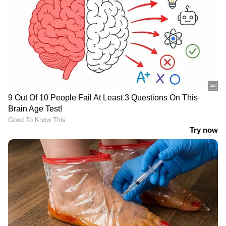
ഏഷ്യാനെറ്റ് ന്യൂസ് തത്സമയ വാർത്തകൾ..