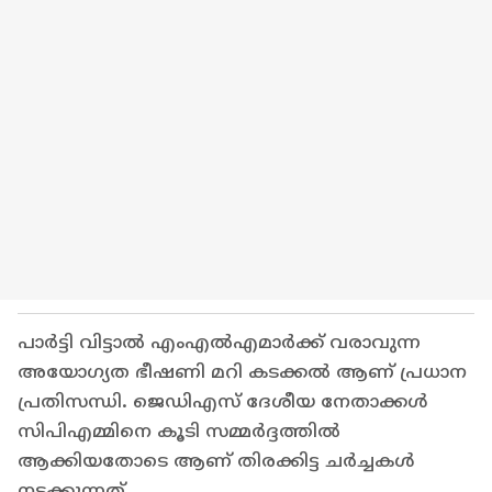
പാർട്ടി വിട്ടാൽ എംഎല്‍എമാർക്ക് വരാവുന്ന
അയോഗ്യത ഭീഷണി മറി കടക്കൽ ആണ് പ്രധാന
പ്രതിസന്ധി. ജെഡിഎസ് ദേശീയ നേതാക്കൾ
സിപിഎമ്മിനെ കൂടി സമ്മർദ്ദത്തിൽ
ആക്കിയതോടെ ആണ് തിരക്കിട്ട ചർച്ചകൾ
നടക്കുന്നത്