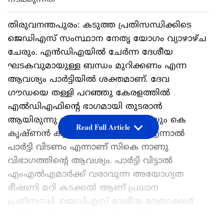
തിരുവനന്തപുരം: കടുത്ത പ്രതിസന്ധിക്കിടെ
ജെഡിഎസ് സംസ്ഥാന നേതൃ യോഗം വ്യാഴാഴ്ച
ചേരും. എന്‍ഡിഎയിൽ ചേർന്ന ദേശീയ
ഘടകവുമായുള്ള ബന്ധം മുറിക്കണം എന്ന
ആവശ്യം പാർട്ടിയിൽ ശക്തമാണ്. ദേവ
ഗൗഡയെ തള്ളി പറഞ്ഞു കേരളത്തിൽ
എല്‍ഡിഎഫിന്‍റെ ഭാഗമായി തുടരാൻ
ആയിരുന്നു മാത്യു ടി തോമസിന്‍റെയും കെ
Read Full Article
കൃഷ്ണൻ കുട്ടിയുടെയും നീക്കം. എന്നാൽ
പാർട്ടി വിടണം എന്നാണ് സികെ നാണു
വിഭാഗത്തിന്‍റെ ആവശ്യം. പാർട്ടി വിട്ടാൽ
എംഎല്‍എമാർക്ക് വരാവുന്ന അയോഗ്യത
ഭീഷണി മറി കടക്കൽ ആണ് പ്രധാന
പ്രതിസന്ധി. ജെഡിഎസ് ദേശീയ നേതാക്കൾ
സിപിഎമ്മിനെ കൂടി സമ്മർദ്ദത്തിൽ