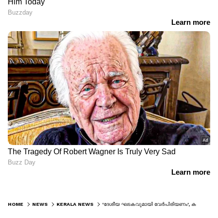
HOME
NEWS
KERALA NEWS
'ദേശീയ ഘടകവുമായി വേര്‍പിരിയണം', കടുത്ത പ്രതിസന്ധിയില്‍ ജെഡിഎസ് കേരള ഘടകം, നിര്‍ണായക നേതൃയോഗം 26ന്