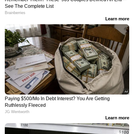
നികുതി കുറയ്ക്കുന്നതും
വിര്യം കുറഞ്ഞ മദ്യത്തിന്
കൂട്ടുന്നതും ബജറ്റ്
251% നികുതി
രഹസ്യമെന്ന് മന്ത്രി രമേശ്
നൽകണമായിരുന്നു,
ചെന്നിത്തല; മദ്യനയത്തിൽ
ഉപേക്ഷിക്കാനുള്ള
ഇതുവരെ നയപരമായ
കാരണങ്ങൾ
തീരുമാനമെടുത്തിട്ടില്ലെന്നും
വെളിപ്പെടുത്തി മുൻ
പ്രതികരണം
ധനമന്ത്രി, സർക്കാരിന്
ഒത്തൊരുമയുണ്ടോയെന്നും
ചോദ്യം
സർക്കാരിന് മുന്നിലെ
സെക്രട്ടേറിയറ്റിൽ
തിരുത്തൽ ശക്തി, വിഎം
പാർട്ടിക്കാരുടെയടക്കം
സുധീരനെ പ്രശംസിച്ച്
വൻ തള്ളിക്കയറ്റം,
ഓർത്തഡോക്സ് സഭ;
ആളുകൂടിയതോടെ ലിഫ്റ്റ്
'ലഹരിക്കെതിരായ
തകരാറിലായി; പൊട്ടി
പോരാട്ടത്തിൽ സതീശൻ
വീണില്ലെന്ന് ഉദ്യോഗസ്ഥർ
സർക്കാർ വെള്ളം
ചേർക്കരുത്'