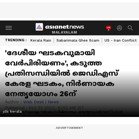
MALAYALAM
TRENDING :
Kerala Rain
Sabarimala Ghee Scam
US - Iran Conflict
'ദേശീയ ഘടകവുമായി
വേര്‍പിരിയണം', കടുത്ത
പ്രതിസന്ധിയില്‍ ജെഡിഎസ്
കേരള ഘടകം, നിര്‍ണായക
നേതൃയോഗം 26ന്
Author :
Web Desk
|
News
Published :
Oct 22 2023, 10:52 AM IST
jds kerala