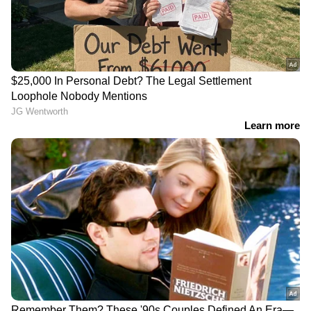
തീരുമാനിച്ചിട്ടും കേരള ഘടകത്തെ
എൽഡിഎഫിൽ നിലനിർത്തിയതിൽ
പിണറായിയോട് നന്ദിയറിയിച്ച കുമാരസ്വാമി,
പിണറായി വിജയൻ ജെഡിഎസ്-ബിജെപി
സഖ്യത്തിന് അനുമതി നൽകിയെന്ന് ദേവഗൗഡ
പറഞ്ഞിട്ടില്ലെന്ന് ആവർത്തിച്ചു.
DOWNLOAD APP
RECOMMENDED STORIES