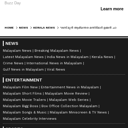
HOME
NEWS
KERALA NEWS
'രണ്ട് മുൻ ആഭ്യന്തര മന്ത്രിമാർ ഉമ്മൻ ചാണ്ടിയെ താഴെ ഇറക്കാൻ ആഗ്രഹിച്ചു, കത്ത് വിഎസിന് നൽകാൻ പറഞ്ഞു; നന്ദകുമാർ
NEWS
Malayalam News
Breaking Malayalam News
Latest Malayalam News
India News in Malayalam
Kerala News
Crime News
International News in Malayalam
Gulf News in Malayalam
Viral News
ENTERTAINMENT
Malayalam Film New
Entertainment News in Malayalam
Malayalam Short Films
Malayalam Movie Review
Malayalam Movie Trailers
Malayalam Web Series
Malayalam Bigg Boss
Box Office Collection Malayalam
Malayalam Songs & Music
Malayalam Miniscreen & TV News
Malayalam Celebrity Interviews