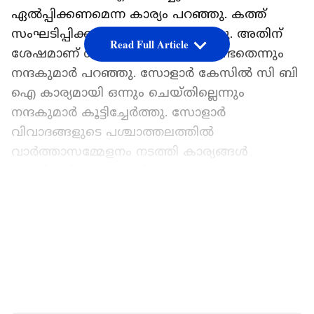
ഏൽപ്പിക്കണമെന്ന കാര്യം പറഞ്ഞു. കത്ത്
സംഘടിപ്പിക്കാൻ വിഎസും പറഞ്ഞു. അതിന്
Read Full Article
ശേഷമാണ് ശരണ്യ മനോജിനെ കണ്ടതെന്നും
നന്ദകുമാർ പറഞ്ഞു. സോളാർ കേസിൽ സി ബി
ഐ കാര്യമായി ഒന്നും ചെയ്തില്ലെന്നും
നന്ദകുമാർ കൂട്ടിച്ചേർത്തു. സോളാർ
വിവാദങ്ങളുടെ പശ്ചാത്തലത്തിൽ
വാർത്താസമ്മേളനം നടത്തി കാര്യങ്ങൾ
വിശദീകരിക്കുകയായിരുന്നു നന്ദകുമാർ.
LATEST VIDEOS
2011 മുതൽ 2016 വരെയുള്ള ഉമ്മൻ‌ചാണ്ടി
സർക്കാർ തനിക്കെതിരെ രണ്ട് സിബിഐ
അന്വേഷണം നടത്തിയിരുന്നു. രണ്ട് കേസുകളും
സിബിഐ റഫർ ചെയ്ത ശേഷം
അവസാനിപ്പിക്കുകയായിരുന്നു. സോളാര്‍
കേസിലെ പരാതിക്കാരി ഉമ്മന്‍ചാണ്ടിക്കെതിരെ