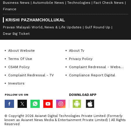
Business News
Automobile News
Technologies
Fact Check News
Finance
KRISHI PAZHAMCHOLLUKAL
Pravasi Malayali World, News & Life Updates
Gulf Round Up
Dear Big Ticket
About Website
About Tv
Terms Of Use
Privacy Policy
CSAM Policy
Complaint Redressal - Website
Complaint Redressal - TV
Compliance Report Digital
Investors
FOLLOW US ON
DOWNLOAD APP
© Copyright 2026 Asianxt Digital Technologies Private Limited (Formerly
known as Asianet News Media & Entertainment Private Limited) | All Rights
Reserved