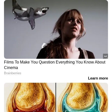
'രക്ഷാപ്രവർത്തന' കേസ്
Malayalam News Live:
അട്ടിമറി; 'ഉദ്യോഗസ്ഥരെ
ആലപ്പുഴ രക്ഷാപ്രവർത്തന
വിളിച്ചുവരുത്തി കണ്ടിട്ടില്ല',
അട്ടിമറിക്കേസ്; ഡിജിപി
വിശദീകരണത്തിന്
ഇന്ന് സർക്കാരിന് റിപ്പോർട്ട്
കൂടുതല്‍ സമയം തേടി
നൽകും
എഡിജിപി അജിത് കുമാർ
കത്ത് വി എസ് അച്യുതാനന്ദനെയും