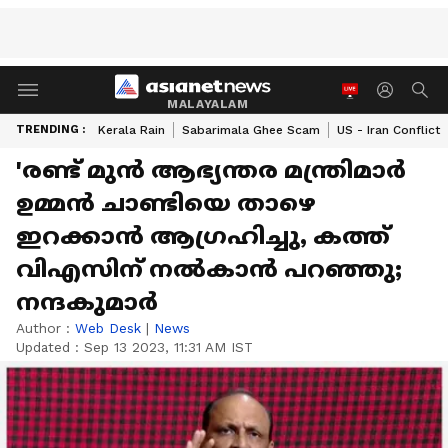
MALAYALAM
TRENDING :
Kerala Rain
Sabarimala Ghee Scam
US - Iran Conflict
'രണ്ട് മുൻ ആഭ്യന്തര മന്ത്രിമാർ
ഉമ്മൻ ചാണ്ടിയെ താഴെ
ഇറക്കാൻ ആഗ്രഹിച്ചു, കത്ത്
വിഎസിന് നൽകാൻ പറഞ്ഞു;
നന്ദകുമാർ
Author :
Web Desk
|
News
Updated :
Sep 13 2023, 11:31 AM IST