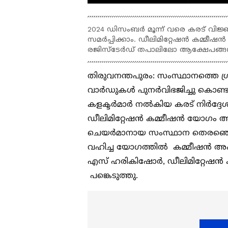
2024 ഡിസംബർ മൂന്ന് വരെ കരട് വിജ
സമർപ്പിക്കാം. ഡീലിമിറ്റേഷൻ കമ്മീഷൻ 
രജിസ്ടേർഡ് തപാലിലോ ആക്ഷേപങ്
തിരുവനന്തപുരം: സംസ്ഥാനത്തെ ഗ്രാ
വാർഡുകൾ പുനർവിഭജിച്ചു കൊണ്ടുള്ള
കളക്ടർമാർ നൽകിയ കരട് നിർദ്ദേശങ്
ഡീലിമിറ്റേഷൻ കമ്മീഷൻ യോഗം അനു
ചെയർമാനായ സംസ്ഥാന തെരഞ്ഞെട
വഹിച്ച യോഗത്തിൽ കമ്മീഷൻ അംഗങ
എസ് ഹരികിഷോര്‍, ഡീലിമിറ്റേഷൻ ക
പങ്കെടുത്തു.