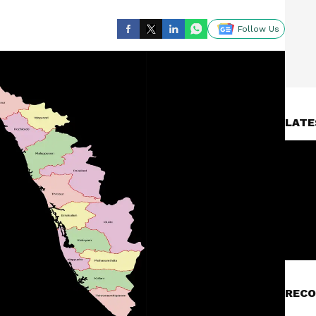
Follow Us
LATE
RECO