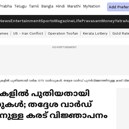
Prabha
Telugu
Tamil
Bangla
Hindi
Marathi
MyNation
Add Prefer
News
Entertainment
Sports
Magazine
Life
Pravasam
Money
Yatra
A
ames
US - Iran Conflict
Operation Toofan
Kerala Lottery
Gold Rat
കളിൽ പുതിയതായി വരിക 1375 വാർഡുകൾ; തദ്ദേശ വാർഡ് പുനർവിഭജനത്തിനുള്ള കരട് വിജ്
തുകളിൽ പുതിയതായി
ുകൾ; തദ്ദേശ വാർഡ്
ുള്ള കരട് വിജ്ഞാപനം