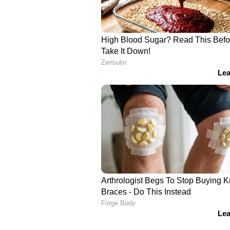
ലഭിക്കുന്ന ആക്ഷേപങ്ങളും അഭിപ്ര
ആവശ്യമായ തുടർനടപടി സ്വീകരിക്ക
അന്വേഷണം നടത്തുക. അന്വേഷണ 
നിന്നും നേരിട്ട് വിവരശേഖരണം നട
കൂടി ഡീലിമിറ്റേഷൻ കമ്മീഷന് റിപ്പ
നേരിൽ കേട്ട് കമ്മീഷൻ പരാതികൾ 
പുനർവിഭജനത്തിന്റെ അന്തിമ വിജ്ഞ
ഇതാദ്യമായാണ് ഡിജിറ്റൽ സാങ്കേ
പുനർനിർണയിക്കുന്നതിന് എല്ലാ വാ
ഇതിനായി ഇൻഫർമേഷൻ കേരള മിഷൻ
ഉപയോഗിച്ചത്. പൂർണമായും ഓപ്പ
ഈ ആപ്പിന്റെ ഉപയോഗം ക്രമീകരിച്ച
വിഭജനവും കൃത്യതയോടെ മൊബൈ