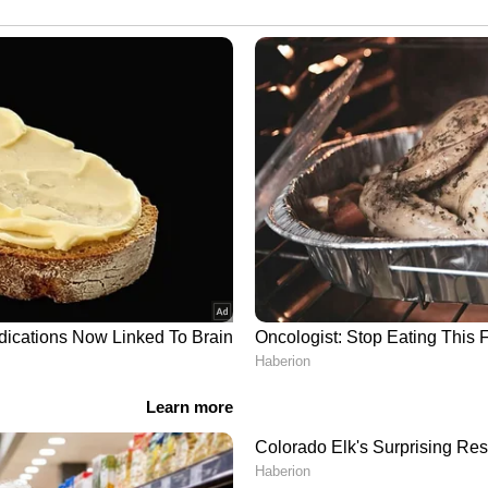
കുള്ളിൽ പൂർത്തീകരിക്കാൻ കഴിഞ്ഞു.
ങൾക്ക് കാണുവാനും പ്രിന്റ് എടുക്കുന്നതിനും
്റി.എം.എൽ ഫോർമാറ്റിലാണ് വെബ്സൈറ്റിൽ
െ സെൻസസ് ജനസംഖ്യ അടിസ്ഥാനമാക്കി വാർഡുകളുടെ
നു. പഞ്ചായത്തുകളുടെ നിയോജകമണ്ഡലങ്ങളുടെ എണ്ണം
് റൂറൽ ഡയറക്ടറും, മുനിസിപ്പാലിറ്റി, കോർപ്പറേഷൻ
ണം നിശ്ചയിച്ച് സർക്കാരും വിജ്ഞാപനം
ും,പട്ടികജാതി, പട്ടികവർഗ്ഗവിഭാഗങ്ങൾക്കുമുള്ള
ി നിശ്ചയിച്ചിട്ടുണ്ട്.
യത്തുകളിൽ 1375 വാർഡുകളും,