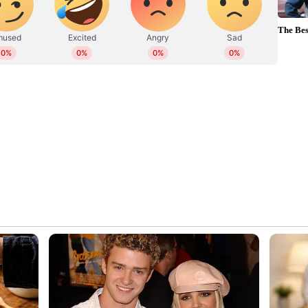
ജ്ഞാപനത്തിന്റെ മൂന്ന് പകർപ്പുകൾ വീതം
്ഥാപന സെക്രട്ടറി നൽകും. പകർപ്പ് ആവശ്യമുള്ള
ന് രൂപയും ജി എസ് ടിയും തുക ഈടാക്കി നൽകും.