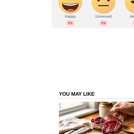
രാഷ്ട്രീയപാർട്ടികൾക്കും കരട് വി
സൗജന്യമായി ബന്ധപ്പെട്ട തദ്ദേശസ
മറ്റുള്ളവർക്ക് പേജ് ഒന്നിന് മൂന്