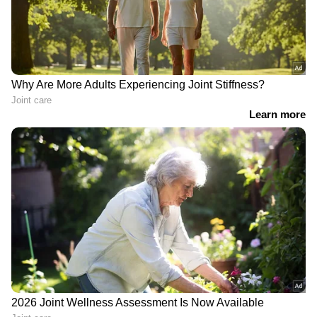
കുട്ടികളുടെ സംരക്ഷണം ഉറപ്പുവരുത്താൻ
വനിതകളെ പരിശീലന സ്ഥലത്ത്
നിയോഗിക്കാനോ കെ സി എ തയ്യാറായില്ലെന്നും
ആക്ഷേപമുണ്ട്.
'ഗ്രൗണ്ടിൽ ഇറക്കില്ല, അവസരം
ഇല്ലാതാക്കും, നഗ്ന ഫോട്ടോയെടുക്കാൻ
നിർബന്ധിച്ചു'; കെസിഎ മുൻ
കോച്ചിനെതിരെ കുട്ടികൾ
ഏഷ്യാനെറ്റ് ന്യൂസ് വാർത്തകൾ തത്സമയം
കാണാം