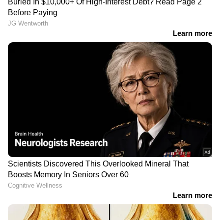
വർഷത്തിന് ശേഷം
വിമാനത്തിനുള്ളിൽ
ബിനീഷ് കോടിയേരിക്ക്
വധിക്കാൻ ശ്രമിച്ചെന്ന
വീണ്ടും സിപിഎം അംഗത്വം
കേസ്; പൊലീസ് റിപ്പോർട്ട്
കോടതി പരിഗണിക്കും,
പ്രതികൾക്കെതിരെ
വ്യോമയന വകുപ്പ്
നിലനിൽക്കില്ല
LATEST VIDEOS
ജലനിരപ്പ് കുറഞ്ഞെങ്കിലും ദുരിതം