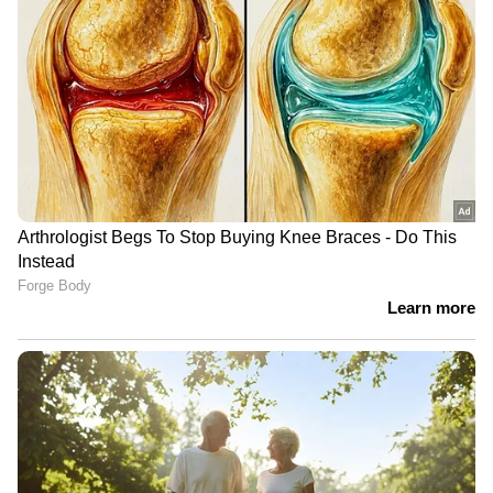
ഒഴിയാതെ കുട്ടനാട്ടുകാര്‍; വെള്ളം
ഇറങ്ങാൻ ഇനിയും സമയമെടുക്കും
News@1PM | ഒരുമണി വാർത്ത
വിശദമായി | 08 August 2026
കോച്ചിനെതിരെ ഇത്രയേറെ ഗുരുതര
ആരോപണം ഉയർന്നിട്ടും കെ സി എ വ്യക്തമായ
വിശദീകരണം നൽകിയിട്ടില്ല എന്നതും
ശ്രദ്ധേയമാണ്. കേസിൽ പ്രതിയായിട്ടും
മനുവിനെ കെ സി എ പുറത്താക്കിയിരുന്നില്ല.
പിന്നീടും കോച്ചിനെ നിരീക്ഷിക്കാനോ