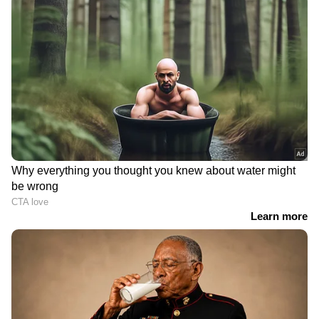
കുട്ടികളെ ഉപദ്രവിച്ചു. ശാരീര
അസ്വസ്ഥകളുണ്ടായിരുന്നപ്പോഴും കഠിനമായി
പരിശീലിപ്പിച്ചു. തലയിലേക്ക് ബോള്‍
വലിച്ചെറിഞ്ഞു. വേദന സംഹാരിക്കു പകരം
മയക്കുമരുന്ന് നൽകിയും പീഡിപ്പിച്ചു. പുറത്തു
പറഞ്ഞാൽ അവസരം
നിഷേധിക്കുമെന്നായിരുന്നു ഭീഷണി,
കുട്ടികളുടെ ചിത്രങ്ങളെടുത്തും
ഭീഷണിപ്പെടുത്തിയെന്ന് പരാതിയുണ്ട്.
മനു പിടിയിലായപ്പോഴേക്കും പ്രധാന
തൊണ്ടിമുതലായ മൊബൈൽ ഫോൺ പ്രതി
DOWNLOAD APP
വിറ്റു. രണ്ടും മൂന്നു വർഷം മുമ്പ് കെ സി എ
ആസ്ഥാനത്തുവച്ചു തന്നെ നേരിടേണ്ടിവന്ന
RECOMMENDED STORIES
ദുരനുഭങ്ങളാണ് കുട്ടികളുടെ പരാതിയിലുള്ളത്.