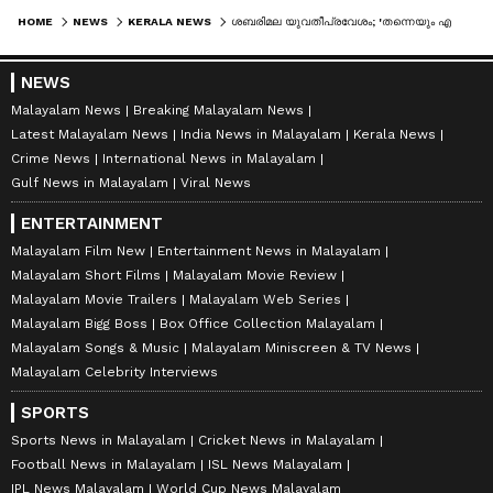
HOME
NEWS
KERALA NEWS
ശബരിമല യുവതീപ്രവേശം; 'തന്നെയും എഡിജിപി ശ്രീജിത്തിനേയും മാറ്റിനിർത്തി, ചരട് വലിച്ചത് പാർട്ടിയിലും ഭരണനേതൃത്വത്തിലും സ്വാധീനമുള്ള ഉന്നതൻ': എ പത്മകുമാർ
NEWS
Malayalam News
Breaking Malayalam News
Latest Malayalam News
India News in Malayalam
Kerala News
Crime News
International News in Malayalam
Gulf News in Malayalam
Viral News
ENTERTAINMENT
Malayalam Film New
Entertainment News in Malayalam
Malayalam Short Films
Malayalam Movie Review
Malayalam Movie Trailers
Malayalam Web Series
Malayalam Bigg Boss
Box Office Collection Malayalam
Malayalam Songs & Music
Malayalam Miniscreen & TV News
Malayalam Celebrity Interviews
SPORTS
Sports News in Malayalam
Cricket News in Malayalam
Football News in Malayalam
ISL News Malayalam
IPL News Malayalam
World Cup News Malayalam