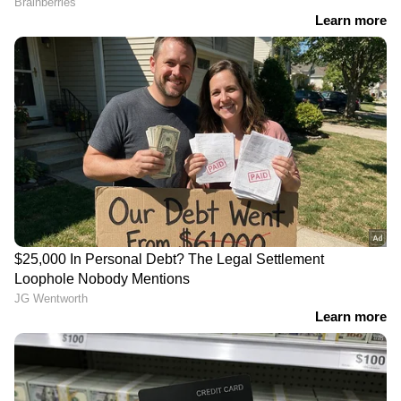
വിശകലനവും സമഗ്രമായ റിപ്പോർട്ടിംഗും —
എല്ലാം ഒരൊറ്റ സ്ഥലത്ത്. ഏത് സമയത്തും,
എവിടെയും വിശ്വസനീയമായ വാർത്തകൾ
ലഭിക്കാൻ
Asianet News Malayalam
RECOMMENDED STORIES