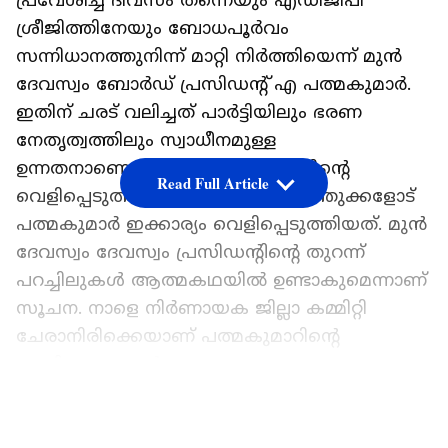
പ്രവേശിച്ച ദിവസം തന്നെയും എഡിജിപി
ശ്രീജിത്തിനേയും ബോധപൂർവം
സന്നിധാനത്തുനിന്ന് മാറ്റി നിർത്തിയെന്ന് മുൻ
ദേവസ്വം ബോർഡ് പ്രസിഡന്‍റ് എ പത്മകുമാർ.
ഇതിന് ചരട് വലിച്ചത് പാർട്ടിയിലും ഭരണ
നേതൃത്വത്തിലും സ്വാധീനമുള്ള
ഉന്നതനാണെന്നുമാണ് പത്മകുമാറിന്‍റെ
Read Full Article
വെളിപ്പെടുത്തൽ. അടുത്ത സുഹൃത്തുക്കളോട്
പത്മകുമാര്‍ ഇക്കാര്യം വെളിപ്പെടുത്തിയത്. മുൻ
ദേവസ്വം ദേവസ്വം പ്രസിഡന്‍റിന്റെ തുറന്ന്
പറച്ചിലുകൾ ആത്മകഥയിൽ ഉണ്ടാകുമെന്നാണ്
സൂചന. നാളെ നിർണായക ജില്ലാ കമ്മിറ്റി
ചേരാനിരിക്കെയാണ് പത്മകുമാറിന്റെ
വെളിപ്പെടുത്തല്‍. അതേസമയം, അച്ചടക്ക
നടപടി ഒഴിവാക്കാനുള്ള തന്ത്രമാണ് ഇതെന്നാണ്
LATEST VIDEOS
പാർട്ടിയിലെ ഒരു വിഭാഗം വാദിക്കുന്നത്.