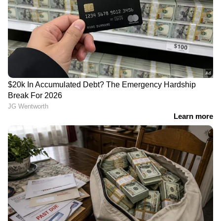
ഓണത്തിന് യാത്രാ
രാത്രി പട്രോളിങ്ങിനിടെ
പ്രതിസന്ധി രൂക്ഷം;
സംശയം; ചോദ്യം
ബെംഗളുരുവിൽ നിന്ന്
ചെയ്തപ്പോൾ പുറത്തായത്
നാട്ടിലേക്ക് ടിക്കറ്റില്ല,
ജ്വല്ലറി കൊള്ളയുടെ
സ്പെഷ്യൽ ട്രെയിനുകൾ
പദ്ധതി, വടക്കഞ്ചേരിയിൽ
പേരിനു മാത്രം
മൂന്ന് പേർ പിടിയിൽ