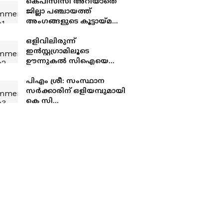
കെപിസിസി അറിയാതെ
ജില്ലാ പഞ്ചായത്ത്
അംഗങ്ങളുടെ കൂട്ടായ്മ
രൂപീകരിക്കാൻ
രഹസ്യനീക്കം; നേതൃത്വം
ഒളിവിലിരുന്ന്
ഇടപെട്ട് വിലക്കി
ഇൻസ്റ്റഗ്രാമിലൂടെ
ഊന്നുകൽ സിഐയെ
ഭീഷണിപ്പെടുത്തിയതിൽ
നടപടി, അർജുൻ
പിഎം ശ്രീ: സംസ്ഥാന
ആയങ്കിക്കെതിരെ പുതിയ
സര്‍ക്കാരിന് ഒളിയമ്പുമായി
കേസെടുത്തു
കെ സി
വേണുഗോപാല്‍;`ആയിര
ക്കണക്കിന് കോടി
നഷ്ടപ്പെടാൻ
പോകുന്നുവെന്നത്
പര്‍വതീകരിച്ച കണക്ക്'