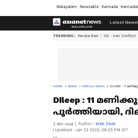
Malayalam
Newsable
Kannada
Kannada
Latest News
TRENDING :
Kerala Rain
US - Iran Conflict
HOME
NEWS
KERALA NEWS
DILEEP : 11 മണിക്
Dileep : 11 മണിക്
പൂർത്തിയായി, ദില
Author :
Web Desk
2
Min read
|
Updated :
Jan 23 2022, 08:25 PM IST