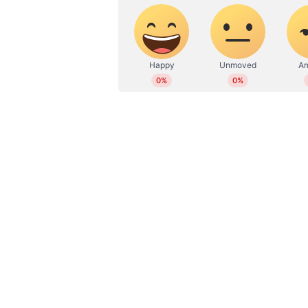
ഹൈക്കോടതി ഉത്തരവിനെതുടർന്ന് ര
എത്തിയത് . ദിലീപിനൊപ്പം രണ്ടാം
സഹോദരീ ഭർത്താവുമായ സുരാജ് എ
ക്രൈംബ്രാഞ്ച് ഓഫീസിലെത്തിയത്. 
സംഘങ്ങളായി തിരിഞ്ഞാണ് ആദ്യഘ
അതേ സമയം, നടിയെ ആക്രമിച്ച കേ
സമയം അനുവദിക്കണമെന്ന സർക്കാ
സമീപിച്ചു. ജഡ്ജി മാറുന്നത് വര
സർക്കാരിനെന്നാണ് ദിലീപിന്‍റെ