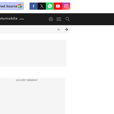
red Source
utomobile