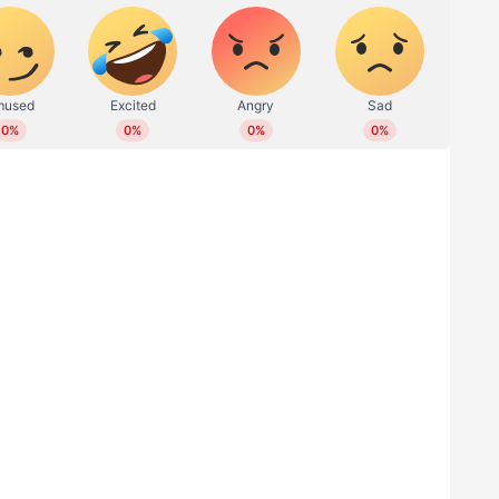
ാവിലെ 8.40 നാണ് ദിലീപ് ചോദ്യം ചെയ്യലിനായി
 പ്രതിയും സഹോദരനുമായ അനൂപ്, മൂന്നാം പ്രതിയും
ന്നിവരടക്കം ആറ് പ്രതികളാണ് കളമശേരിയിലെ
എസ് പി മോഹന ചന്ദ്രന്‍റെ നേതൃത്വത്തിൽ വിവിധ
ട്ടത്തിൽ മൊഴിയെടുത്തത്.
സില്‍ വിചാരണ പൂര്‍ത്തിയാക്കാൻ കൂടുതല്‍
ര്‍ ആവശ്യത്തിനെതിരെ ദിലീപ് സുപ്രീംകോടതിയെ
െ വിചാരണ വൈകിപ്പിക്കുകയെന്ന ഗൂഢോദ്ദേശമാണ്
 ആരോപണം. ബാലചന്ദ്രകുമാര്‍ അന്വേഷണസംഘം