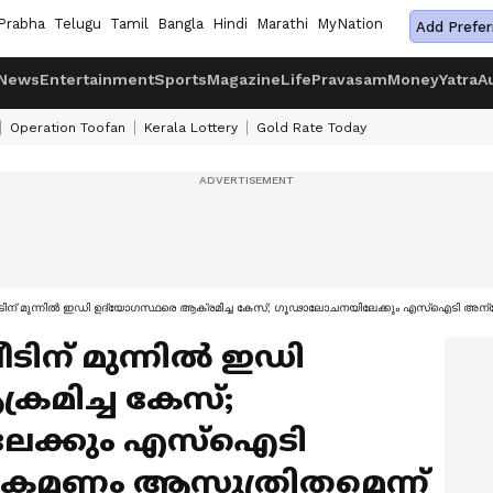
Prabha
Telugu
Tamil
Bangla
Hindi
Marathi
MyNation
Add Prefer
News
Entertainment
Sports
Magazine
Life
Pravasam
Money
Yatra
A
Operation Toofan
Kerala Lottery
Gold Rate Today
ടിന് മുന്നില്‍ ഇഡി ഉദ്യോഗസ്ഥരെ ആക്രമിച്ച കേസ്; ഗൂഢാലോചനയിലേക്കും എസ്ഐടി അ
ിന് മുന്നില്‍ ഇഡി
രമിച്ച കേസ്;
േക്കും എസ്ഐടി
രമണം ആസൂത്രിതമെന്ന്