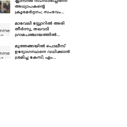
ക്ലാസിൽ സംസാരിച്ചതിന്
അധ്യാപകന്റെ
ക്രൂരമർദ്ദനം; സംഭവം
പാലക്കാട്
മാവേലി സ്റ്റോറിൽ അരി
തീർന്നു, തലവടി
ഗ്രാമപഞ്ചായത്തിൽ
ദുരിതാശ്വാസ
ക്യാമ്പുകളിലും
മുത്തങ്ങയിൽ പൊലീസ്
കഞ്ഞിവതരണ
ഉദ്യോഗസ്ഥനെ വധിക്കാൻ
കേന്ദ്രങ്ങളിലും പ്രതിസന്ധി
ശ്രമിച്ച കേസ്; ​എം
ഗീതാന്ദൻ അടക്കമുള്ള
പ്രതികളെ ശിക്ഷിച്ച
വിധിയിൽ പിഴവുണ്ടെന്ന്
ഹൈക്കോടതി