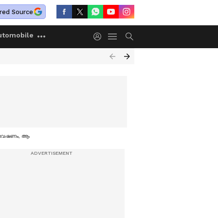
red Source
utomobile
ന്വേഷണം, ആക്രമണം ആസൂത്രിതമെന്ന് ഉദ്യോഗസ്ഥരുടെ മൊഴി