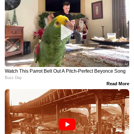
തടസ ഹർജി ഫയൽ ചെയ്തത്. സീനിയർ
അഭിഭാഷകൻ വി. ചിദംബരേഷ് സംഘടനയ്ക്ക്
വേണ്ടി സുപ്രീംകോടതിയിൽ ഹാജരാകും.
ഹൈക്കോടതി ഉത്തരവിനെതിരെ സംസ്ഥാന
സർക്കാർ നൽകുന്ന ഹർജിയിൽ ഇടക്കാല
ഉത്തരവ് സുപ്രീംകോടതി നൽകുന്നതിന് മുൻപ്
തങ്ങളുടെ വാദം കേൾക്കണമെന്നാണ്
DOWNLOAD APP
ആവശ്യം. ഹൈക്കോടതി വിധി നടപ്പാക്കാൻ
പ്രയാസമാണെന്ന് ചൂണ്ടിക്കാട്ടിയാണ് സംസ്ഥാന
കേരളത്തിലെ എല്ലാ വാർത്തകൾ
Kerala
സർക്കാർ സുപ്രീംകോടതിയെ സമീപിക്കുക.
News
അറിയാൻ എപ്പോഴും ഏഷ്യാനെറ്റ്
ന്യൂസ് വാർത്തകൾ.
Malayalam News
തത്സമയ അപ്‌ഡേറ്റുകളും ആഴത്തിലുള്ള
വിശകലനവും സമഗ്രമായ റിപ്പോർട്ടിംഗും —
എല്ലാം ഒരൊറ്റ സ്ഥലത്ത്. ഏത് സമയത്തും,
എവിടെയും വിശ്വസനീയമായ വാർത്തകൾ
ലഭിക്കാൻ
Asianet News Malayalam