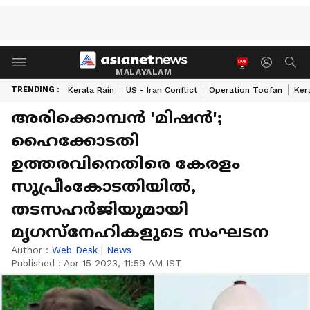
MALAYALAM
TRENDING :
Kerala Rain
US - Iran Conflict
Operation Toofan
Ker
അരിക്കൊമ്പൻ 'മിഷൻ';
ഹൈക്കോടതി
ഉത്തരവിനെതിരെ കേരളം
സുപ്രീംകോടതിയിൽ,
തടസഹർജിയുമായി
മൃഗസ്നേഹികളുടെ സംഘടന
Author :
Web Desk
|
News
Published :
Apr 15 2023, 11:59 AM IST