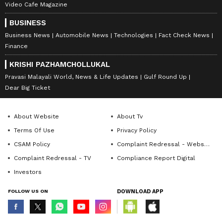
Video Cafe Magazine
BUSINESS
Business News
Automobile News
Technologies
Fact Check News
Finance
KRISHI PAZHAMCHOLLUKAL
Pravasi Malayali World, News & Life Updates
Gulf Round Up
Dear Big Ticket
About Website
About Tv
Terms Of Use
Privacy Policy
CSAM Policy
Complaint Redressal - Website
Complaint Redressal - TV
Compliance Report Digital
Investors
FOLLOW US ON
DOWNLOAD APP