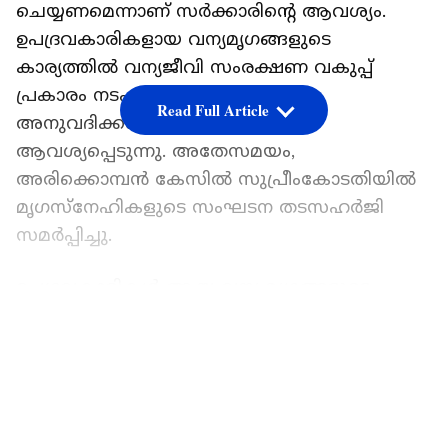
ചെയ്യണമെന്നാണ് സര്‍ക്കാരിന്‍റെ ആവശ്യം.
ഉപദ്രവകാരികളായ വന്യമൃഗങ്ങളുടെ
കാര്യത്തിൽ വന്യജീവി സംരക്ഷണ വകുപ്പ്
പ്രകാരം നടപടിയെടുക്കാൻ
Read Full Article
അനുവദിക്കണമെന്നും സര്‍ക്കാര്‍
ആവശ്യപ്പെടുന്നു. അതേസമയം,
അരിക്കൊമ്പൻ കേസിൽ സുപ്രീംകോടതിയിൽ
മൃഗസ്നേഹികളുടെ സംഘടന തടസഹർജി
സമർപ്പിച്ചു.
ഉപദ്രവകാരികൾ ആയ വന്യ മൃഗങ്ങളുടെ
കാര്യത്തിൽ നടപടി എടുക്കാൻ അധികാരം ചീഫ്
LATEST VIDEOS
വൈൽഡ് ലൈഫ് വാർഡനാണ് എന്നാണ്
കേരളത്തിന്‍റെ വാദം. ഇക്കാര്യത്തിൽ
ഹൈക്കോടതി പുറപ്പെടുവിച്ച ഉത്തരവ്
ജനങ്ങളുടെ ജീവനും സ്വത്തിനും ഭീഷണി