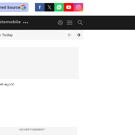
red Source
utomobile
e Today
യത കുറവ്