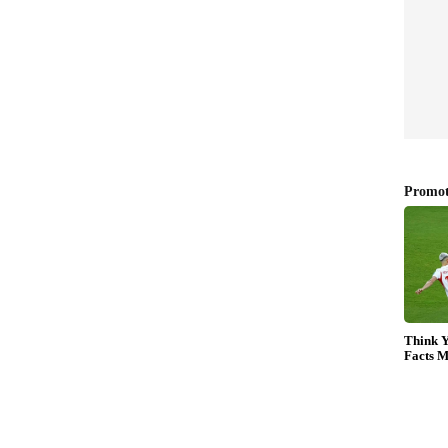
ല കുടുങ്ങിയ നിലയിൽ പുരുഷ മൃതദേഹമാണ്
െന്ന് മത്സ്യത്തൊഴിലാളികൾ പറഞ്ഞതായും ഈശ്വർ
ിക്കാൻ പോയ മത്സ്യത്തൊഴിലാളികളാണ് മൃതദേഹം
രയിലേക്ക് കൈമാറിയെങ്കിലും ഇവ‍ർ മൃതദേഹം
ത് ഒഡിഷ സ്വദേശിയായ മത്സ്യത്തൊഴിലാളിയാകാനും
ിരുന്നു.