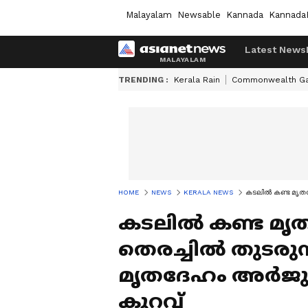
Malayalam
Newsable
Kannada
Kannada
Latest News
TRENDING :
Kerala Rain
Commonwealth G
HOME
NEWS
KERALA NEWS
കടലിൽ കണ്ട മൃതദ
കടലിൽ കണ്ട മൃതദേഹ
തെരച്ചിൽ തുടരു
മൃതദേഹം അ‍ർജു
കുറവ്