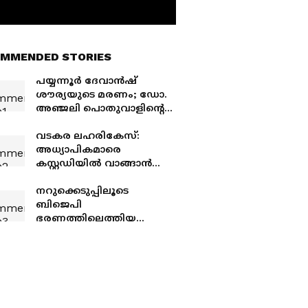
MMENDED STORIES
പയ്യന്നൂര്‍ ദേവാൻഷ്
ശൗര്യയുടെ മരണം; ഡോ.
അഞ്ജലി പൊതുവാളിന്റെ
മുൻകൂർ ജാമ്യാപേക്ഷ
കോടതി ഇന്ന്
വടകര ലഹരികേസ്:
പരിഗണിക്കും
അധ്യാപികമാരെ
കസ്റ്റഡിയില്‍ വാങ്ങാന്‍
പൊലീസ്; കാവ്യയെ
പിരിച്ചുവിട്ടുകൊണ്ടുള്ള
നറുക്കെടുപ്പിലൂടെ
ഉത്തരവ് ഇന്ന്
ബിജെപി
ഭരണത്തിലെത്തിയ
പഞ്ചായത്ത്;
താഴെയിറക്കാൻ
കോണ്‍ഗ്രസ് നീക്കം,
വേണം എൽഡിഎഫ്
സഹായം