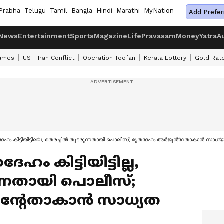
Prabha
Telugu
Tamil
Bangla
Hindi
Marathi
MyNation
Add Prefer
News
Entertainment
Sports
Magazine
Life
Pravasam
Money
Yatra
A
ames
US - Iran Conflict
Operation Toofan
Kerala Lottery
Gold Rat
േഹം കിട്ടിയിട്ടില്ല, തെരച്ചിൽ തുടരുന്നതായി പൊലീസ്; മൃതദേഹം അ‍ർജുൻ്റേതാകാൻ സാധ്
ം കിട്ടിയിട്ടില്ല,
ന്നതായി പൊലീസ്;
ൻ്റേതാകാൻ സാധ്യത