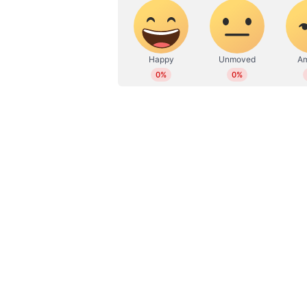
WD
Web Desk
ഒറ്റക്കാഴ്ചയിൽ സ്ഥിരീകരിക്കാ
മൃതദേഹം ഉള്ളതെന്നാണ് ഇക്കാര്യം