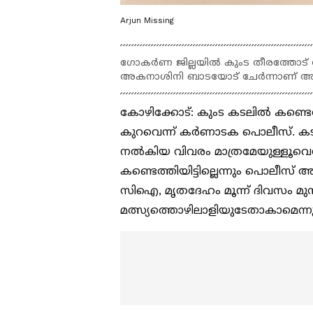
Arjun Missing
ഗോകർണ ജില്ലയിൽ കുംട തീരത്തോട് ച
അകനാശിനി ബാടയോട് ചേർന്നാണ് അ
കോഴിക്കോട്: കുംട കടലിൽ കണ്ട
കുറവെന്ന് കർണാടക പൊലീസ്. കട
നൽകിയ വിവരം മാത്രമേയുള്ളൂവെ
കണ്ടെത്തിയിട്ടില്ലെന്നും പൊലീസ് അ
സിഐ, മൃതദേഹം മൂന്ന് ദിവസം 
മത്സ്യത്തൊഴിലാളിയുടേതാകാമെന്ന