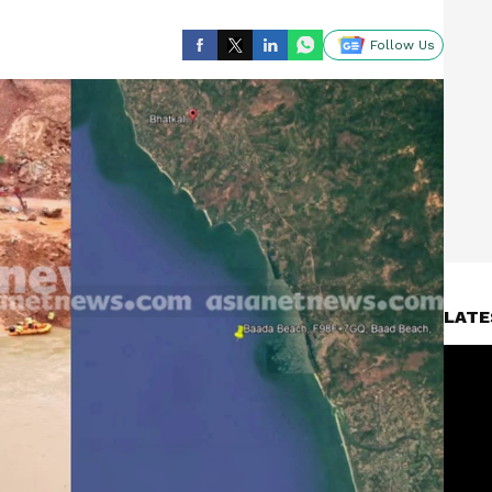
Follow Us
LATE