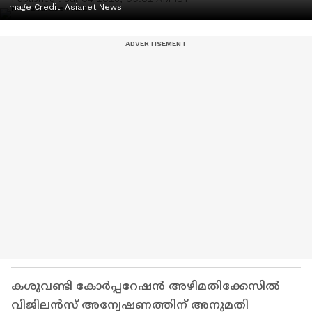
Image Credit:
Asianet News
കശുവണ്ടി കോർപ്പറേഷൻ അഴിമതിക്കേസിൽ
വിജിലൻസ് അന്വേഷണത്തിന് അനുമതി