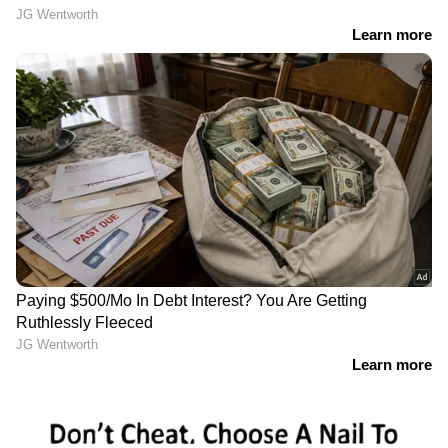
LATEST VIDEOS
പിറമാടം പള്ളിയിലെ സംഘർഷം;
വൈദികരടക്കം 17 പേർക്കെതിരെ
കേസെടുത്ത് പൊലീസ് | Piramadom
church
രക്ഷാപ്രവർത്തനത്തിന് എത്തിയ
വാഹനങ്ങൾ പെറ്റി ചുമത്തിയ
ഉദ്യോ​ഗസ്ഥനെ സസ്പെൻഡ്
ചെയ്തതിൽ പ്രതിഷേധം