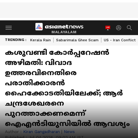
MALAYALAM
TRENDING :
Kerala Rain
Sabarimala Ghee Scam
US - Iran Conflict
കശുവണ്ടി കോർപ്പറേഷൻ
അഴിമതി: വിവാദ
ഉത്തരവിനെതിരെ
പരാതിക്കാരൻ
ഹൈക്കോടതിയിലേക്ക്; ആർ
ചന്ദ്രശേഖരനെ
പുറത്താക്കണമെന്ന്
ഐഎൻടിയുസിയിൽ ആവശ്യം
Author :
Kiran Gangadharan
|
News
Published :
Jul 04 2026, 09:02 AM IST