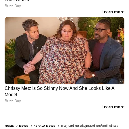
HOME
NEWS
KERALA NEWS
കശുവണ്ടി കോർപ്പറേഷൻ അഴിമതി: വിവാദ ഉത്തരവിനെതിരെ പരാതിക്കാരൻ ഹൈക്കോടതിയിലേക്ക്; ആർ ചന്ദ്രശേഖരനെ പുറത്താക്കണമെന്ന് ഐഎൻടിയുസിയിൽ ആവശ്യം