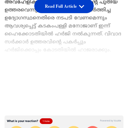
അവഹേളിക്കുന്നതാണ് സർക്കാരിന്റെ പുതിയ
Read Full Article
ഉത്തരവെന്നും, ഇതിന് പിന്നിൽ പ്രവർത്തിച്ച
ഉദ്യോഗസ്ഥനെതിരെ നടപടി വേണമെന്നും
ആവശ്യപ്പെട്ട് കടകംപള്ളി മനോജാണ് ഇന്ന്
ഹൈക്കോടതിയിൽ ഹർജി നൽകുന്നത്. വിവാദ
സർക്കാർ ഉത്തരവിന്റെ പകർപ്പും
ഹർജിക്കൊപ്പം കോടതിയിൽ ഹാജരാക്കും.
ഏഷ്യാനെറ്റ് ന്യൂസ് പ്രധാന വാർത്താ സ്രോതസായി
തെരഞ്ഞെടുക്കുക
LATEST VIDEOS
അതേസമയം പ്രതിസ്ഥാനത്തുള്ള
ഐ.എൻ.ടി.യു.സി സംസ്ഥാന പ്രസിഡന്റ് ആർ.
ചന്ദ്രശേഖരനെതിരെ സംഘടനയ്ക്കുള്ളിൽ
ഭിന്നത രൂക്ഷമാകുന്നു. ചന്ദ്രശേഖരനെ
സ്ഥാനത്ത് നിന്ന് അടിയന്തരമായി
പുറത്താക്കണമെന്ന് ഐ.എൻ.ടി.യു.സി ദേശീയ