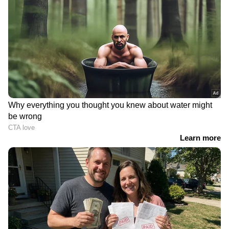
RECOMMENDED STORIES
കട്ടപ്പനയിലെ
വിഴിഞ്ഞത്തെ ഓഹരി
നിക്ഷേപകന്റെ
കൈമാറ്റം;
ആത്മഹത്യ; അന്വേഷണം
വിശദീകരണവുമായി
ക്രൈംബ്രാഞ്ചിന് കൈമാറി
അദാനി പോർട്സ് സിഇഒ,
എംഎസ്‍‍സിക്ക്
കുത്തകാവകാശം
ഉണ്ടാകില്ലെന്ന്
വിശദീകരണക്കുറിപ്പ്