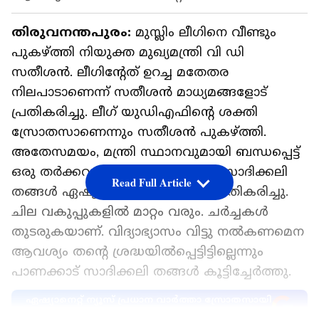
തിരുവനന്തപുരം:
മുസ്ലിം ലീഗിനെ വീണ്ടും
പുകഴ്ത്തി നിയുക്ത മുഖ്യമന്ത്രി വി ഡി
സതീശന്‍. ലീഗിന്റേത് ഉറച്ച മതേതര
നിലപാടാണെന്ന് സതീശന്‍ മാധ്യമങ്ങളോട്
പ്രതികരിച്ചു. ലീഗ് യുഡിഎഫിന്റെ ശക്തി
സ്രോതസാണെന്നും സതീശന്‍ പുകഴ്ത്തി.
അതേസമയം, മന്ത്രി സ്ഥാനവുമായി ബന്ധപ്പെട്ട്
ഒരു തർക്കവുമില്ലെന്ന് പാണക്കാട് സാദിക്കലി
Read Full Article
തങ്ങൾ ഏഷ്യാനെറ്റ് ന്യൂസിനോട് പ്രതികരിച്ചു.
ചില വകുപ്പുകളിൽ മാറ്റം വരും. ചർച്ചകൾ
തുടരുകയാണ്. വിദ്യാഭ്യാസം വിട്ടു നൽകണമെന
ആവശ്യം തൻ്റെ ശ്രദ്ധയിൽപ്പെട്ടിട്ടില്ലെന്നും
പാണക്കാട് സാദിക്കലി തങ്ങൾ കൂട്ടിച്ചേര്‍ത്തു.
ഏഷ്യാനെറ്റ് ന്യൂസ് പ്രധാന വാർത്താ സ്രോതസായി
തെരഞ്ഞെടുക്കുക