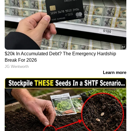
LATEST VIDEOS
ജാമ്യമെടുക്കാൻ സ്റ്റേഷനിലേക്ക്
മാസ്സ് എൻട്രി; ഒടുവിൽ
ഗുണ്ടാനേതാവിനെ കരുതൽ
തടങ്കലിലാക്കി പൊലീസ്
ആയങ്കിയെ അഴിക്കുള്ളിലാക്കി
കേരള പൊലീസ്; അര്‍ജുന്‍
ആയങ്കി 14 ദിവസം റിമാന്‍ഡില്‍