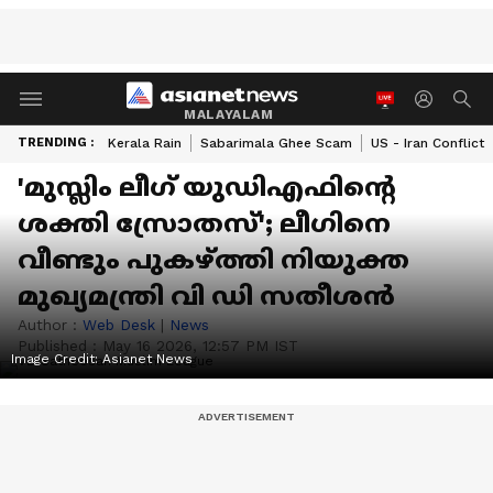
MALAYALAM
TRENDING :
Kerala Rain
Sabarimala Ghee Scam
US - Iran Conflict
'മുസ്ലിം ലീഗ് യുഡിഎഫിന്റെ
ശക്തി സ്രോതസ്'; ലീഗിനെ
വീണ്ടും പുകഴ്ത്തി നിയുക്ത
മുഖ്യമന്ത്രി വി ഡി സതീശന്‍
Author :
Web Desk
|
News
Published :
May 16 2026, 12:57 PM IST
Image Credit:
Asianet News