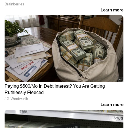
'ന്നാ പിന്നെ ഗണേഷ്
കുട്ടിയുടെ ജീവൻപോലും
കുമാർ കേസ്
അപകടപ്പെടുത്തുന്ന
കൊടുക്കട്ടെ', വെല്ലുവിളിച്ച്
ബുള്ളറ്റ് യാത്ര, നിയമങ്ങൾ
സുകുമാരൻ നായർ;
കാറ്റിൽ പറത്തി യുവാവ്;
പത്തനാപുരം താലൂക്ക്
ഹെല്‍മെറ്റും ധരിച്ചില്ല
യൂണിയൻ പിരിച്ചുവിട്ടതിൽ
ചട്ടലംഘനമെന്ന
ആരോപണമടക്കം തള്ളി
കുപ്പികളുടെ കുറവ്
ബജറ്റിൽ അഞ്ച് പൈസ
സർക്കാരിനെ അറിയിച്ചില്ല,
നീക്കിവെച്ചില്ല, ലൈഫ്
'ജവാൻ' നിർമാണം
പദ്ധതി വെന്റിലേറ്ററിലോ?
തടസ്സപ്പെട്ടതിൽ കർശന
ഇടതുപക്ഷം
നടപടിയുണ്ടാകുമെന്ന്
ബേജാറാകേണ്ട
മന്ത്രി; 'നിർമാണം ഉടൻ
കാര്യമില്ലെന്ന് കെ.എം.
പുനരാരംഭിക്കും'
ഷാജി