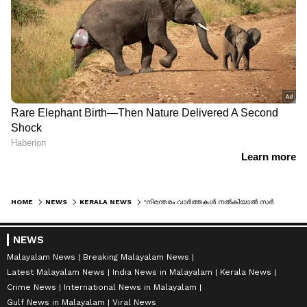
HOME
NEWS
KERALA NEWS
'നിരന്തരം വാർത്തകൾ നൽകിയാൽ സർക്കാർ ഒറ്റപ്പെട്ടു പോകുമെന്നാണ് ധാരണ, ഇവർക്ക് ഇപ്പോഴും ജനങ്ങളെ അറിയില്ല'
NEWS
Malayalam News
Breaking Malayalam News
Latest Malayalam News
India News in Malayalam
Kerala News
Crime News
International News in Malayalam
Gulf News in Malayalam
Viral News