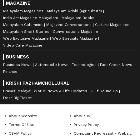
MAGAZINE
Malayalam Magazines
Malayalam Krishi (Agriculture)
India Art Magazine Malayalam
Malayalam Books
Malayalam Columnist
Magazine Conversations
Culture Magazines
Malayalam Short Stories
Conversations Magazine
Web Exclusive Magazine
Web Specials Magazine
Video Cafe Magazine
BUSINESS
Business News
Automobile News
Technologies
Fact Check News
Finance
KRISHI PAZHAMCHOLLUKAL
Pravasi Malayali World, News & Life Updates
Gulf Round Up
Dear Big Ticket
About Website
About Tv
Terms Of Use
Privacy Policy
CSAM Policy
Complaint Redressal - Website