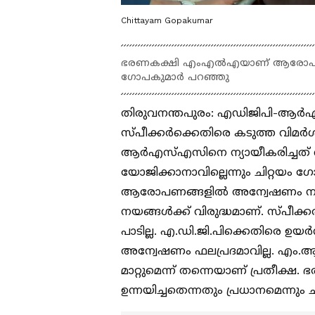
Chittayam Gopakumar
ഭരണകക്ഷി എംഎൽഎയാണ് ആരോപണം ഉന്
ഗോപകുമാർ പറഞ്ഞു
തിരുവനന്തപുരം: എഡിജിപി-ആർഎസ
സ്പീക്കർക്കെതിരെ കടുത്ത വിമർശന
ആർഎസ്എസിനെ ന്യായീകരിച്ചത് ശരി
യോജിക്കാനാവില്ലെന്നും ചിറ്റയം ഗ
ആരോപണങ്ങളിൽ അന്വേഷണം നടത്ത
നയങ്ങൾക്ക് വിരുദ്ധമാണ്. സ്പീക
പാടില്ല. എ.ഡി.ജി.പിക്കെതിരെ 
അന്വേഷണം ഫലപ്രദമാവില്ല. എം.
മാറ്റുമെന്ന് തന്നെയാണ് പ്ര
ഉന്നയിച്ചതെന്നതും പ്രധാനമെന്നു