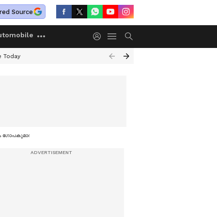
red Source
utomobile
e Today
റയം ഗോപകുമാർ