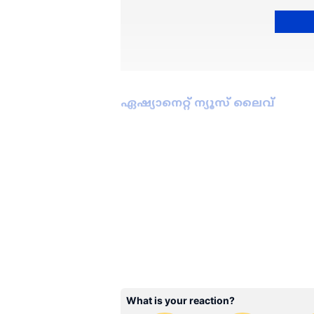
ഏഷ്യാനെറ്റ് ന്യൂസ് ലൈവ്
കേരളത്തിലെ എല്ലാ വാർത്
ഏഷ്യാനെറ്റ് ന്യൂസ് വാർത്ത
അപ്‌ഡേറ്റുകളും ആഴത്തിലുള്
എല്ലാം ഒരൊറ്റ സ്ഥലത്ത്. 
വാർത്തകൾ ലഭിക്കാൻ
Asian
ABOUT THE AUTHOR