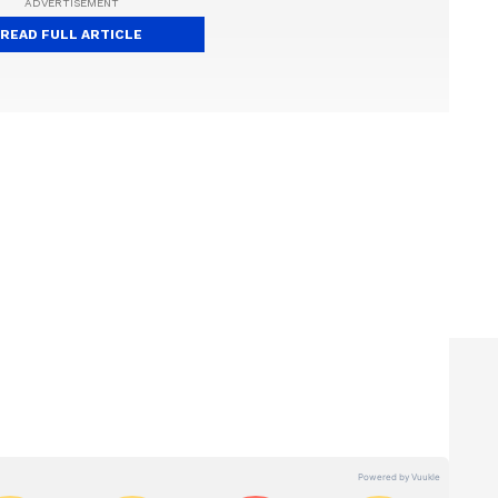
READ FULL ARTICLE
തകൾ
Kerala News
അറിയാൻ എപ്പോഴും
കൾ.
Malayalam News
തത്സമയ
ള വിശകലനവും സമഗ്രമായ റിപ്പോർട്ടിംഗും —
ഏത് സമയത്തും, എവിടെയും വിശ്വസനീയമായ
et News Malayalam