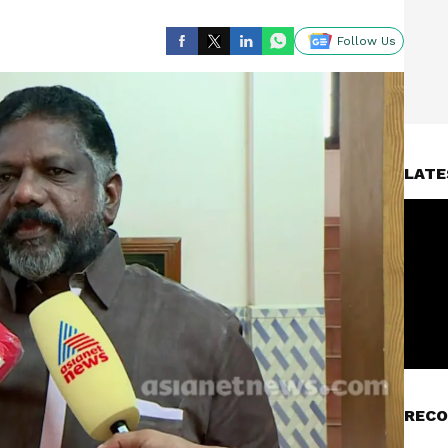
Follow Us
LATE
RECO