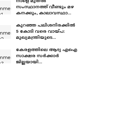
നാളെ മുതൽ
സംസ്ഥാനത്ത് വീണ്ടും മഴ
കനക്കും, കാലാവസ്ഥാ
മുന്നറിയിപ്പ്
കുറഞ്ഞ പലിശനിരക്കിൽ
5 കോടി വരെ വായ്പ:
മുഖ്യമന്ത്രിയുടെ
സംരംഭകത്വ വികസന
പദ്ധതി മൂന്നാം പതിപ്പിന്
കേരളത്തിലെ ആദ്യ എഐ
ആഗസ്റ്റ് 6ന് തുടക്കമാകും
സാക്ഷര സർക്കാർ
ജില്ലയായി
എറണാകുളത്തെ മാറ്റാൻ
AI-ERA' പദ്ധതി; ഉദ്ഘാടനം
ഓഗസ്റ്റ് 6ന്