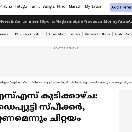
Prabha
Telugu
Tamil
Bangla
Hindi
Marathi
MyNation
Add Prefer
News
Entertainment
Sports
Magazine
Life
Pravasam
Money
Yatra
A
ames
US - Iran Conflict
Operation Toofan
Kerala Lottery
Gold Rat
 കൂടിക്കാഴ്‌ച: സ്പീക്കറെ തള്ളി ഡെപ്യൂട്ടി സ്പീക്കർ, എഡിജിപിയെ മാറ്റണമെന്നും ചിറ്
എസ് കൂടിക്കാഴ്‌ച:
െപ്യൂട്ടി സ്പീക്കർ,
ണമെന്നും ചിറ്റയം