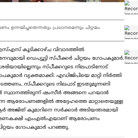
നയിച്ചതെന്നതും പ്രധാനമെന്നും ചിറ്റയം
്എസ് കൂടിക്കാഴ്‌ച വിവാദത്തിൽ
വുമായി ഡെപ്യൂട്ടി സ്പീക്കർ ചിറ്റയം ഗോപകുമാർ.
യായില്ലെന്നും സ്പീക്കറുടെ നിലപാടിനോട്
ോപകുമാർ വ്യക്തമാക്കി. എഡിജിപിയെ മാറ്റി നിർത്തി
ണം, സ്പീക്കറുടെ നിലപാട് ഇടതുമുന്നണി
്കർ സ്ഥാനത്തിരുന്ന് ഷംസീർ അങ്ങനെ പറയാൻ
ഉയർന്ന ആരോപണങ്ങളിൽ അദ്ദേഹത്തെ മാറ്റാതെയുള്ള
ആർ അജിത് കുമാറിനെ സർക്കാർ അടിയന്തരമായി
തീക്ഷ. ഭരണകക്ഷി എംഎൽഎയാണ് ആരോപണം
ം ചിറ്റയം ഗോപകുമാർ പറഞ്ഞു.