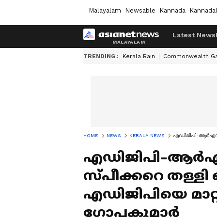
Malayalam
Newsable
Kannada
Kannada
Latest News
TRENDING :
Kerala Rain
Commonwealth G
HOME
NEWS
KERALA NEWS
എഡിജിപി-ആർഎസ്എസ്
എഡിജിപി-ആർഎസ്
സ്പീക്കറെ തള്ളി ഡ
എഡിജിപിയെ മാറ്റ
ഗോപകുമാർ