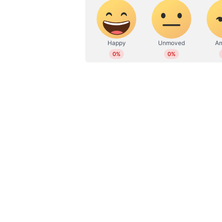
WD
Web Desk