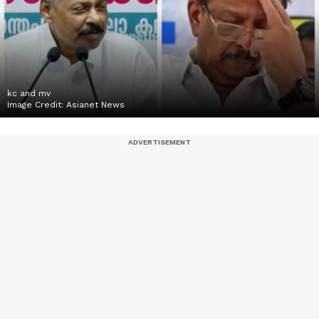
kc and mv
Image Credit:
Asianet News