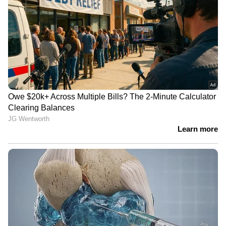
LATEST VIDEOS
'അധികാരികൾ എന്തുകൊണ്ട്
ഞങ്ങളെ തിരിഞ്ഞുനോക്കുന്നില്ല?';
അടിമാലിയിൽ പലയിടത്തും
മണ്ണിടിച്ചിൽ
ഒളിവില്‍ കഴിയാന്‍ പ്രതിയെ
സഹായിച്ചു;അര്‍ജുന്‍
ആയങ്കിയുടെ ഇളയ സഹോദരന്‍
അജയ് ആയങ്കി പിടിയില്‍