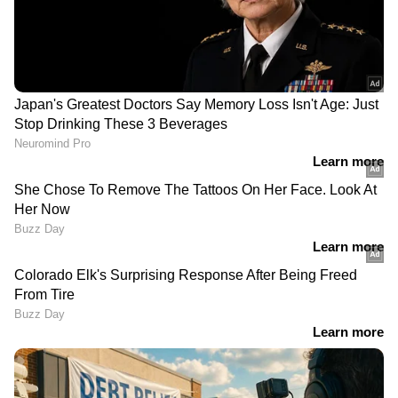
വേണമെന്ന് നാട്ടുകാർ
'പള്ളികളിൽ ജുമുഅ
'തൊരപ്പൻ
നമസ്കാരത്തിന് ശേഷം
പണിയെടുക്കുന്ന
പ്രത്യേക
ആരെയും ഈ
ബോധവൽക്കരണം
കസേരയിൽ ഇരുത്തില്ല';
നൽകണം'; ഓപ്പറേഷൻ
തിരിച്ചടിയല്ല, മേലെ
തൂഫാൻ സജീവമാക്കാൻ
കോടതിയുണ്ടെന്ന്
നിർദ്ദേശം നൽകി
മുരളീധരൻ
സാദിഖലി തങ്ങൾ