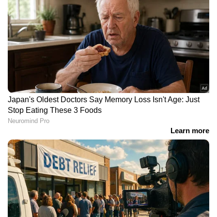
അർജുൻ
നീറ്റ് പരീക്ഷ സുരക്ഷ
ആയങ്കിക്കെതിരെ കാപ്പ
കർശനമാക്കാൻ എൻടിഎ
ചുമത്താൻ പൊലീസ്,
പരിഷ്കാരങ്ങൾ
കൊടുംക്രിമിനലെന്ന്
നടപ്പാക്കാൻ തീരുമാനം
റിപ്പോർട്ട് നൽകും
ജനങ്ങളെ
സംസ്ഥാനത്ത്
വെല്ലുവിളിക്കുന്ന ഒരു
കാലവർഷത്തിൽ 21%