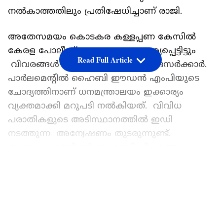
നൽകാത്തതിലും പ്രതിഷേധിച്ചാണ് രാജി.
അതേസമയം കൊടകര കള്ളപ്പണ കേസിൽ
കേരള പോലീസ് പലതവണ ആവശ്യപ്പെട്ടിട്ടും
Read Full Article
വിവരങ്ങൾ നൽകിയിട്ടില്ലെന്ന് കേന്ദ്രസർക്കാർ.
പാർലമെന്റിൽ ഹൈബി ഈഡൻ എംപിയുടെ
ചോദ്യത്തിനാണ് ധനമന്ത്രാലയം ഇക്കാര്യം
വ്യക്തമാക്കി മറുപടി നൽകിയത്. വിവിധ
പരാതികളുടെ അടിസ്ഥാനത്തിൽ ഇഡി
നടത്തുന്ന അന്വേഷണം തുടരുന്നുണ്ട്.
അന്വേഷണത്തിന്റെ ഭാഗമായി വിവരങ്ങളും
രേഖകളും പലതവണ ആവശ്യപ്പെട്ടു. കേരള
LATEST VIDEOS
പൊലീസിന്റെ മറുപടിക്കായി
കാത്തിരിക്കുകയാണെന്നും കേന്ദ്ര ധനകാര്യ
സഹമന്ത്രി പങ്കജ് ചൗധരി മറുപടിയിൽ
പറഞ്ഞു.