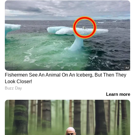
DOWNLOAD APP
കേരളത്തിലെ എല്ലാ വാർത്തകൾ
Kerala
News
അറിയാൻ എപ്പോഴും ഏഷ്യാനെറ്റ്
ന്യൂസ് വാർത്തകൾ.
Malayalam News
തത്സമയ അപ്‌ഡേറ്റുകളും ആഴത്തിലുള്ള
വിശകലനവും സമഗ്രമായ റിപ്പോർട്ടിംഗും —
എല്ലാം ഒരൊറ്റ സ്ഥലത്ത്. ഏത് സമയത്തും,
എവിടെയും വിശ്വസനീയമായ വാർത്തകൾ