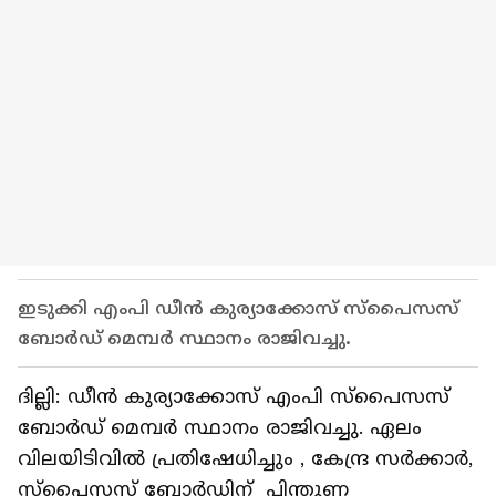
ഇടുക്കി എംപി ഡീൻ കുര്യാക്കോസ് സ്പൈസസ്
ബോർഡ് മെമ്പർ സ്ഥാനം രാജിവച്ചു.
ദില്ലി: ഡീൻ കുര്യാക്കോസ് എംപി സ്പൈസസ്
ബോർഡ് മെമ്പർ സ്ഥാനം രാജിവച്ചു. ഏലം
വിലയിടിവിൽ പ്രതിഷേധിച്ചും , കേന്ദ്ര സർക്കാർ,
സ്പൈസസ് ബോർഡിന് പിന്തുണ