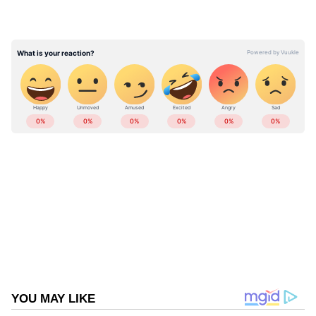
ABOUT THE AUTHOR
Web Desk
WD
Follow Us