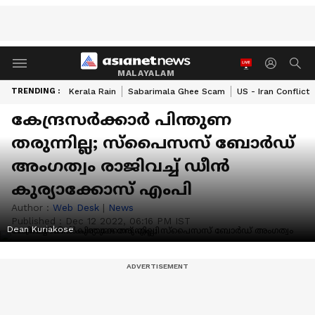
MALAYALAM
TRENDING :
Kerala Rain
Sabarimala Ghee Scam
US - Iran Conflict
കേന്ദ്രസർക്കാർ പിന്തുണ
തരുന്നില്ല; സ്പൈസസ് ബോർഡ്
അംഗത്വം രാജിവച്ച് ഡീൻ
കുര്യാക്കോസ് എംപി
Author :
Web Desk
|
News
Published :
Dec 12 2022, 06:16 PM IST
Dean Kuriakose