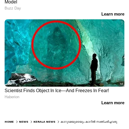
HOME
NEWS
KERALA NEWS
കാറുടമയുടെയും കാറിൽ സഞ്ചരിച്ചവരുടെയും മൊഴികളിൽ വൈരുധ്യം; ദുരൂഹത മാറാതെ പിലാത്തറയിലെ കാർ കവർച്ച, പ്രത്യേക അന്വേഷണസംഘം രൂപീകരിച്ചു