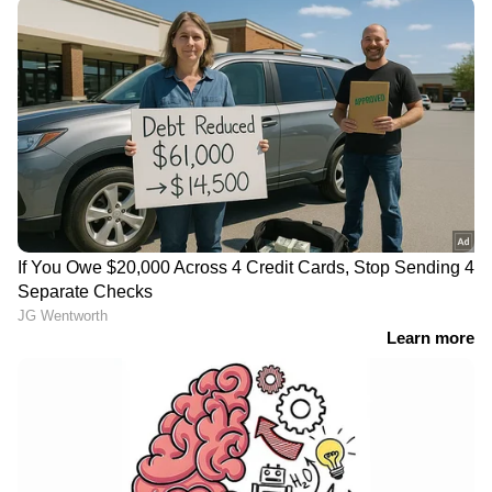
കാർ
കണ്ണൂർ
Follow Us