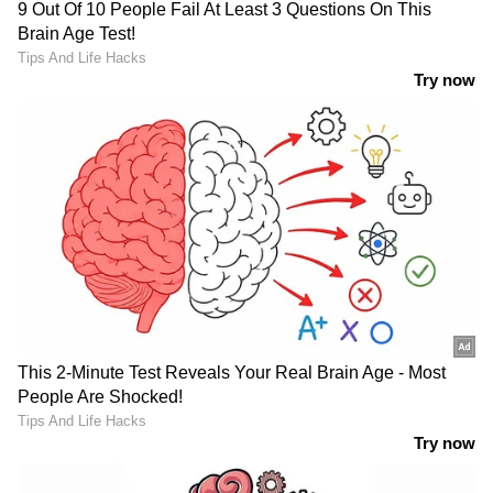
സംഭവം കാസർകോട്
പുനഃപരിശോധിക്കണം
ആർടിഒ ഓഫീസിൽ
ബിജെപിയോട് കടുപ്പിച്ച്
പല നിറത്തിലുള്ള
ചന്ദ്രബാബു നായിഡു; ഒറ്റ
അടപ്പുകളുള്ള ചെറിയ
സീറ്റും ന‍ൽകിയില്ല,
കുപ്പികൾ 179 എണ്ണം,
രാജ്യസഭാ
എല്ലാത്തിലും രണ്ട് ഗ്രാം
തെരഞ്ഞെടുപ്പിൽ‌
വീതം ഹാഷിഷ് ഓയിൽ;
എൻഡിഎ സീറ്റ് വിഭജനം
ഓപ്പറേഷൻ തൂഫാനിൽ
പൂർത്തിയായി
ഒരു അറസ്റ്റ് കൂടി
പയ്യന്നൂർ ഡിവൈഎസ്പിയുടെ നേതൃത്വത്തിൽ
15 അംഗ സംഘത്തിനാണ് അന്വേഷണ ചുമതല.
പരിയാരം പൊലീസ് രജിസ്റ്റർ ചെയ്ത കേസ്
പയ്യന്നൂരിലേക്ക് കൈമാറിയിരുന്നു. വ്യാഴാഴ്ച്ച
പുലർച്ചെയാണ് കുമാർ ജലിന്ദർ നിഗവും
കുടുംബവും സഞ്ചരിച്ച കാർ പയ്യന്നൂർ എടാട്ട്
വച്ച് ആക്രമിക്കപ്പെട്ടത്. രാവിലെ പിലാത്തറയിൽ