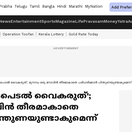
Prabha
Telugu
Tamil
Bangla
Hindi
Marathi
MyNation
Add Prefer
News
Entertainment
Sports
Magazine
Life
Pravasam
Money
Yatra
A
Operation Toofan
Kerala Lottery
Gold Rate Today
 ഇടപെടല്‍ വൈകരുത്'; മുനമ്പം ഒരു നോവിൻ തീരമാകാതെ പരിഹരിക്കാൻ പിന്തുണയുണ്ടാകുമെന്ന് 
 ഇടപെടല്‍ വൈകരുത്';
ോവിൻ തീരമാകാതെ
്തുണയുണ്ടാകുമെന്ന്