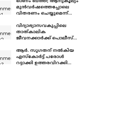
ഓണം ബത്ത; ആനുകൂല്യം
മുൻവർഷത്തെപ്പോലെ
വിതരണം ചെയ്യുമെന്ന്
മന്ത്രി ബിന്ദു കൃഷ്ണ
വിദ്യാഭ്യാസവകുപ്പിലെ
താത്കാലിക
ജീവനക്കാർക്ക് പൊലീസ്
ക്ലിയറൻസ് നിർബന്ധം
ആർ. സു​ഗതന് നൽകിയ
എസ്കോർട്ട് പരോൾ
റദ്ദാക്കി ഉത്തരവിറക്കി
ആഭ്യന്തരവകുപ്പ്