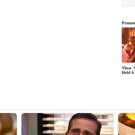
ൽ അതിയായ സന്തോഷമുണ്ടെന്നും ഇതൊരു മാനുഷിക
 പറഞ്ഞു. മതമൈത്രി സംരക്ഷിച്ചുകൊണ്ട്
ങൾക്കൊപ്പം നിൽക്കുന്നു എന്നതിൽ തങ്ങൾക്ക്
് പറഞ്ഞു.
റിയ വിടവുകളിലൂടെ അകത്ത് കയറും; സിസിടിവി
ണം, അറസ്റ്റ്
ുടുങ്ങിയത് കൊച്ചിക്കാരനായ യുവനടനും
എംഎ അടക്കം പിടിച്ചു
ാം