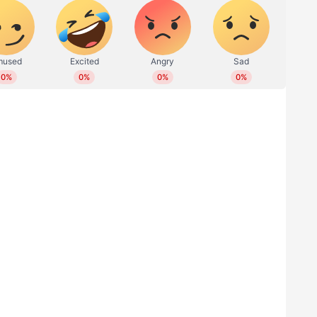
 ധാരണയായിട്ടുണ്ട്. നി‍‍ർദേശം മുഖ്യമന്ത്രിയെ
നമായി. മുനമ്പം സമരത്തിന് ഐക്യദാർഢ്യം
ത്തിയത് എന്ന് ആർച്ച് ബിഷപ്പ് ജോസഫ്