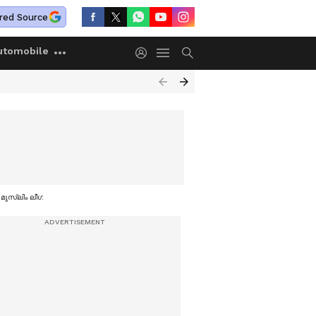
red Source
utomobile
മുസ്ലിം ലീഗ്