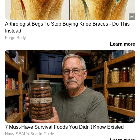
LATEST VIDEOS
'മഴമാറി മാനംതെളിഞ്ഞാൽ എല്ലാം
മറക്കുന്നവരാണ് നമ്മൾ,
പ്രകൃതിയുടെ മുന്നറിയിപ്പുകൾ
ശ്രദ്ധിക്കുന്നില്ല'
'അധികാരികളുടെ അഹങ്കാരവും
മണ്ടത്തരവും കൊണ്ടാണ്
കേരളത്തിൽ പ്രളയമുണ്ടായത്' |
Kerala Rains