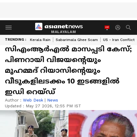
MALAYALAM
TRENDING :
Kerala Rain
Sabarimala Ghee Scam
US - Iran Conflict
സിഎംആർഎൽ മാസപ്പടി കേസ്;
പിണറായി വിജയന്‍റെയും
മുഹമ്മദ് റിയാസിന്‍റെയും
വീടുകളിലടക്കം 10 ഇടങ്ങളില്‍
ഇഡി റെയ്ഡ്
Author :
Web Desk
|
News
Updated :
May 27 2026, 12:55 PM IST