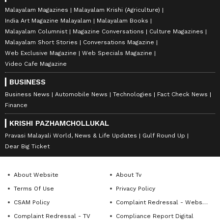
Malayalam Magazines
Malayalam Krishi (Agriculture)
India Art Magazine Malayalam
Malayalam Books
Malayalam Columnist
Magazine Conversations
Culture Magazines
Malayalam Short Stories
Conversations Magazine
Web Exclusive Magazine
Web Specials Magazine
Video Cafe Magazine
BUSINESS
Business News
Automobile News
Technologies
Fact Check News
Finance
KRISHI PAZHAMCHOLLUKAL
Pravasi Malayali World, News & Life Updates
Gulf Round Up
Dear Big Ticket
About Website
About Tv
Terms Of Use
Privacy Policy
CSAM Policy
Complaint Redressal - Website
Complaint Redressal - TV
Compliance Report Digital