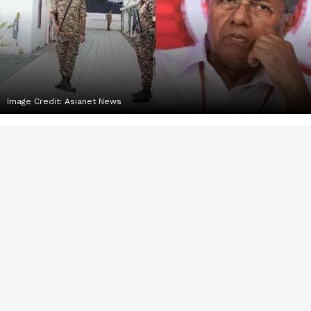
Image Credit:
Asianet News