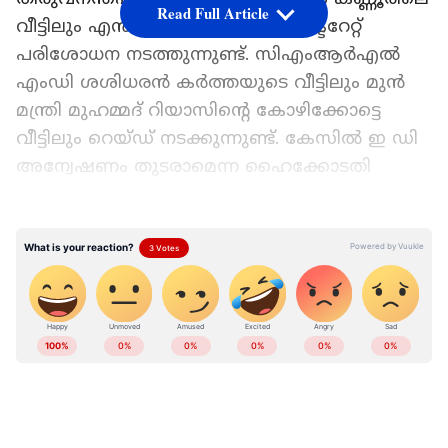
Read Full Article
വീട്ടിലും എൻഫോഴ്സ്മെന്‍റ് ഡയറക്ടറേറ്റ്
പരിശോധന നടത്തുന്നുണ്ട്. സിഎംആര്‍എല്‍
എംഡി ശശിധരന്‍ കര്‍ത്തയുടെ വീട്ടിലും മുന്‍
മന്ത്രി മുഹമ്മദ് റിയാസിന്‍റെ കോഴിക്കോട്ടെ
വീട്ടിലും റെയ്ഡ് നടക്കുന്നുണ്ട്. കേസില്‍ ഇ ഡി
അന്വേഷണം തുടരാമെന്ന ഹൈക്കോടതി
ഉത്തരവിന് പിന്നാലെയാണ് നടപടി.
Add Asianetnews as a Preferred
LATEST VIDEOS
Source
പിണറായി വിജയന്റെ തിരുവനന്തപുരത്തെ
വാടക വീട്ടിലും കണ്ണൂരിലെ സ്വന്തം വീട്ടിലും
രാവിലെ മുതൽ പരിശോധന തുടരുകയാണ്.
പിണറായി വിജയനും മകൾ വീണയും
തിരുവനന്തപുരത്തെ വീട്ടിലാണ് ഉള്ളത്. ഇഡി