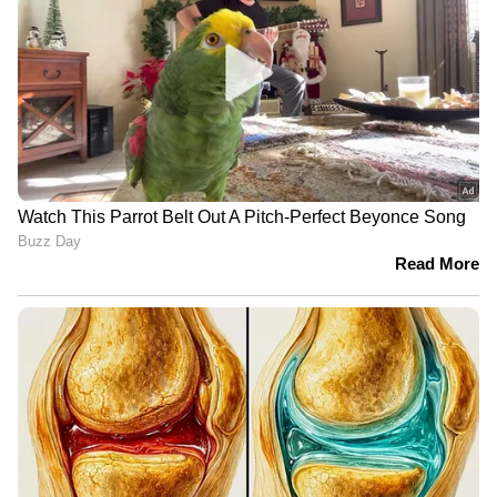
സമീപിച്ചത്.
'വിജയനും
സിപിഎമ്മിനെ
കുടുംബത്തിനും
ഭയപ്പെടുത്തുകയാണ്
ആശംസകൾ',
ലക്ഷ്യമെങ്കിൽ പുല്ലാണ് ഈ
ബൈബിളിനെ കൂട്ടുപിടിച്ച്
നീക്കം, ഇഡി റെയ്ഡിന്
പരിഹാസവുമായി പി സി
പിന്നിൽ കോൺഗ്രസ് -
ജോർജ്ജ്
ബിജെപി
ഗൂഢാലോചനയെന്ന് എൻ
എൻ കൃഷ്ണദാസ്