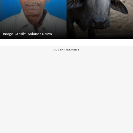
Image Credit:
Asianet News