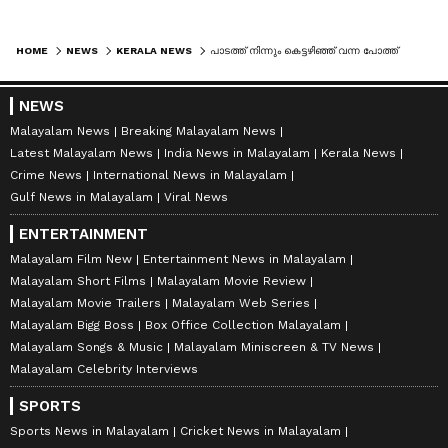
HOME
NEWS
KERALA NEWS
പാടത്ത് നിന്നും കെട്ടഴിഞ്ഞ് വന്ന പോത്ത് ആക്രമിച്ചു; 73കാരന് ദാരുണാന്ത്യം, സംഭവം കളമശ്ശേരിയിൽ
NEWS
Malayalam News
Breaking Malayalam News
Latest Malayalam News
India News in Malayalam
Kerala News
Crime News
International News in Malayalam
Gulf News in Malayalam
Viral News
ENTERTAINMENT
Malayalam Film New
Entertainment News in Malayalam
Malayalam Short Films
Malayalam Movie Review
Malayalam Movie Trailers
Malayalam Web Series
Malayalam Bigg Boss
Box Office Collection Malayalam
Malayalam Songs & Music
Malayalam Miniscreen & TV News
Malayalam Celebrity Interviews
SPORTS
Sports News in Malayalam
Cricket News in Malayalam