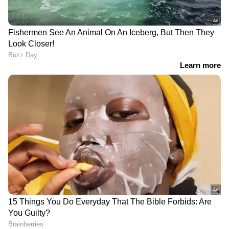
DOWNLOAD APP
കേരളത്തിലെ എല്ലാ വാർത്തകൾ
Kerala
News
അറിയാൻ എപ്പോഴും ഏഷ്യാനെറ്റ്
ന്യൂസ് വാർത്തകൾ.
Malayalam News
തത്സമയ അപ്‌ഡേറ്റുകളും ആഴത്തിലുള്ള
വിശകലനവും സമഗ്രമായ റിപ്പോർട്ടിംഗും —
എല്ലാം ഒരൊറ്റ സ്ഥലത്ത്. ഏത് സമയത്തും,
എവിടെയും വിശ്വസനീയമായ വാർത്തകൾ
ലഭിക്കാൻ
Asianet News Malayalam