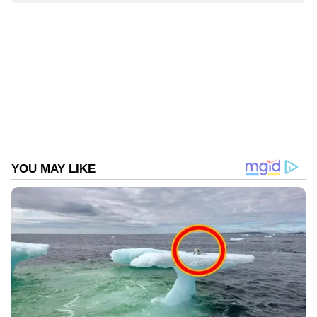
Aishwarya S Babu
AS
കൊച്ചി
Follow Us