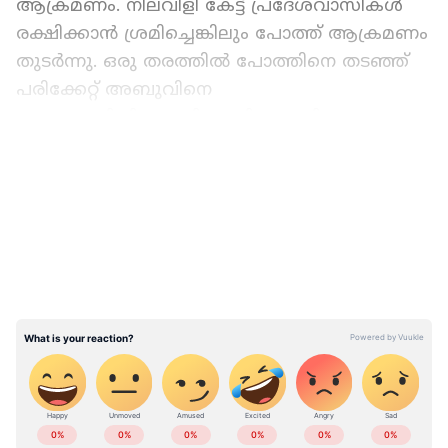
ആക്രമണം. നിലവിളി കേട്ട് പ്രദേശവാസികൾ
രക്ഷിക്കാൻ ശ്രമിച്ചെങ്കിലും പോത്ത് ആക്രമണം
തുടർന്നു. ഒരു തരത്തിൽ പോത്തിനെ തട‌ഞ്ഞ്
പരിക്കേറ്റ് അബുവിനെ
ആശുപത്രിയിലെത്തിച്ചെങ്കിലും മരിച്ചു.
അബുവിന്റെ നെഞ്ചിനും കാലിനുമാണ് ഗുരുതര
LATEST VIDEOS
പരിക്കേറ്റത്. ഫയർഫോഴ്സ് എത്തിയെങ്കിലും
ഉടമയെ കണ്ടതോടെ ശാന്തനായ പോത്ത്
ഉടമയ്ക്കൊപ്പം മടങ്ങി. സംഭവത്തിൽ
അസ്വഭാവിക മരണത്തിന് കേസെടുക്കുമെന്ന്
കളമശ്ശേരി പൊലീസ് അറിയിച്ചു.
ABOUT THE AUTHOR